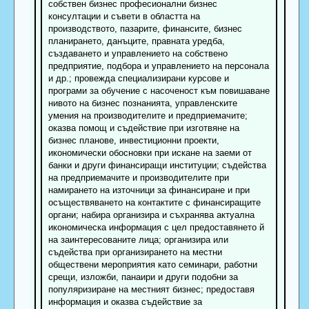
собствен бизнес професионални бизнес
консултации и съвети в областта на
производството, пазарите, финансите, бизнес
планирането, данъците, правната уредба,
създаването и управлението на собствено
предприятие, подбора и управлението на персонала
и др.; провежда специализирани курсове и
програми за обучение с насоченост към повишаване
нивото на бизнес познанията, управленските
умения на производителите и предприемачите;
оказва помощ и съдействие при изготвяне на
бизнес планове, инвестиционни проекти,
икономически обосновки при искане на заеми от
банки и други финансиращи институции; съдейства
на предприемачите и производителите при
намирането на източници за финансиране и при
осъществяването на контактите с финансиращите
органи; набира организира и съхранява актуална
икономическа информация с цел предоставянето й
на заинтересованите лица; организира или
съдейства при организирането на местни
обществени мероприятия като семинари, работни
срещи, изложби, панаири и други подобни за
популяризиране на местният бизнес; предоставя
информация и оказва съдействие за