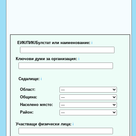
ЕИК/ПИК/Булстат или наименование:
ℹ
Ключови думи за организация:
ℹ
Седалище:
ℹ
Област:
Община:
Населено място:
Район:
Участващи физически лица:
ℹ