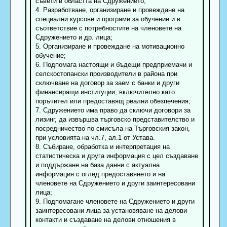
съвети в областта на Сдружението;
4. Разработване, организиране и провеждане на
специални курсове и програми за обучение и в
съответствие с потребностите на членовете на
Сдружението и др. лица;
5. Организиране и провеждане на мотивационно
обучение;
6. Подпомага настоящи и бъдещи предприемачи и
селскостопански производители в района при
сключване на договор за заем с банки и други
финансиращи институции, включително като
поръчител или предоставящ реални обезпечения;
7. Сдружението има право да сключи договори за
лизинг, да извършва търговско представителство и
посредничество по смисъла на Търговския закон,
при условията на чл.7, ал.1 от Устава.
8. Събиране, обработка и интерпретация на
статистическа и друга информация с цел създаване
и поддържане на база данни с актуална
информация с оглед предоставянето и на
членовете на Сдружението и други заинтересовани
лица;
9. Подпомагане членовете на Сдружението и други
заинтересовани лица за установяване на делови
контакти и създаване на делови отношения в