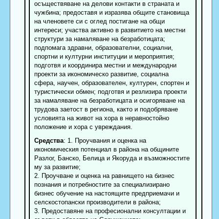
осъществяване на делови контакти в страната и
чужбина; предоставя и изразява общите становища
на членовете си с оглед постигане на общи
интереси; участва активно в развитието на местни
структури за намаляване на безработицата;
подпомага здравни, образователни, социални,
спортни и културни институции и мероприятия;
подготвя и координира местни и международни
проекти за икономическо развитие, социална
сфера, научен, образователен, културен, спортен и
туристически обмен; подготвя и резлизира проекти
за намаляване на безработицата и осигоряване на
трудова заетост в региона, както и подобряване
условията на живот на хора в неравностойно
положение и хора с увреждания.
Средства
: 1. Проучвания и оценка на
икономическия потенциал в района на общините
Разлог, Банско, Белица и Якоруда и възможностите
му за развитие;
2. Проучване и оценка на равнището на бизнес
познания и потребностите за специализирано
бизнес обучение на настоящите предприемачи и
селскостопански производители в района;
3. Предоставяне на професионални консултации и