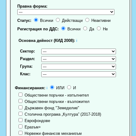
Правна форма:
Статус:
Всички
Действащи
Неактивни
Регистрация по ДДС:
Всички
Да
Не
Основна дейност (КИД 2008):
ℹ
Сектор:
Раздел:
Група:
Клас:
Финансирания:
ℹ
ИЛИ
И
Обществени поръчки - изпълнител
Обществени поръчки - възложител
Държавен фонд "Земеделие"
Столична програма „Култура” (2017-2018)
Еврофондове
Еразъм+
Норвежи финансов механизъм