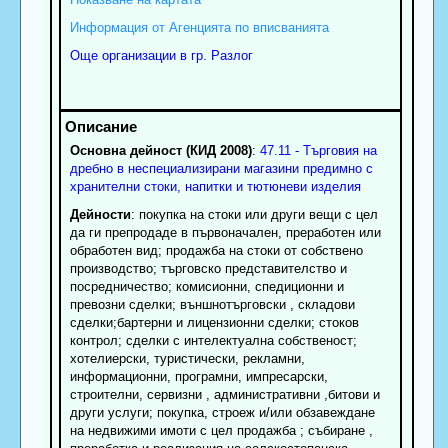
Информация от Агенцията по вписванията
Още организации в гр. Разлог
Основна дейност (КИД 2008)
:
47.11 - Търговия на
дребно в неспециализирани магазини предимно с
хранителни стоки, напитки и тютюневи изделия
Дейности
: покупка на стоки или други вещи с цел
да ги препродаде в първоначален, преработен или
обработен вид; продажба на стоки от собствено
производство; търговско представителство и
посредничество; комисионни, спедиционни и
превозни сделки; външнотърговски , складови
сделки;бартерни и лицензионни сделки; стоков
контрол; сделки с интелектуална собственост;
хотелиерски, туристически, рекламни,
информационни, програмни, импресарски,
строителни, сервизни , административни ,битови и
други услуги; покупка, строеж и/или обзавеждане
на недвижими имоти с цел продажба ; събиране ,