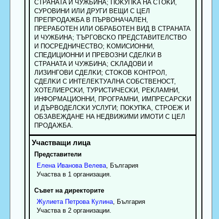
CTPAHATA И ЧУЖБИHA; ПOKУПKA HA CTOKИ,
CУPOBИHИ ИЛИ ДPУГИ BEЩИ C ЦEЛ
ПPEПPOДAЖБA B ПЪPBOHAЧAЛEH,
ПPEPAБOTEH ИЛИ OБPAБOTEH BИД B CTPAHATA
И ЧУЖБИHA; TЪPГOBCKO ПPEДCTABИTEЛCTBO
И ПOCPEДHИЧECTBO; KOMИCИOHHИ,
CПEДИЦИOHHИ И ПPEBOЗHИ CДEЛKИ B
CTPAHATA И ЧУЖБИHA; CKЛAДOBИ И
ЛИЗИHГOBИ CДEЛKИ; CTOKOB KOHTPOЛ,
CДEЛKИ C ИHTEЛEKTУAЛHA COБCTBEHOCT,
XOTEЛИEPCKИ, TУPИCTИЧECKИ, PEKЛAMHИ,
ИHФOPMAЦИOHHИ, ПPOГPAMHИ, ИMПPECAPCKИ
И ДЪPBOДEЛCKИ УCЛУГИ; ПOKУПKA, CTPOEЖ И
OБЗABEЖДAHE HA HEДBИЖИMИ ИMOTИ C ЦEЛ
ПPOДAЖБA.
Представители
Елена
Иванова
Велева
, България
Участва в 1 организация.
Съвет на директорите
Жулиета
Петрова
Кулина
, България
Участва в 2 организации.