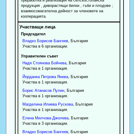
преработка и реализация на селскостопанска
продукция , диворастящи билки , гъби и плодове ;
взаимосомагателна дейност за членовете на
кооперацията.
Председател
Владко
Борисов
Бангеев
, България
Участва в 6 организации.
Управителен съвет
Надя
Стоянова
Бойчева
, България
Участва в 1 организация.
Йорданка
Петрова
Янева
, България
Участва в 1 организация.
Борис
Атанасов
Пулин
, България
Участва в 1 организация.
Магделина
Илиева
Рускова
, България
Участва в 1 организация.
Елена
Милчова
Джолева
, България
Участва в 3 организации.
Владко
Борисов
Бангеев
, България