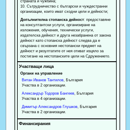
страната и чужбина;
10. Сътрудничество с български и чуждестранни
организации, които имат сходни цели и дейности;
Допълнителна стопанска дейност
: предоставяне
на консултантски услуги, организиране на
изложения, обучения, технически услуги,
издателска дейност и друга незабранена от закона
дейност като стопанска дейност следва да е
свързана с основния нестопански предмет на
дейност и резултатите от нея отиват изцяло за
постигане на нестопанските цели на Сдружението.
Органи на управление
Витан
Иванов
Тантилов
, България
Участва в 2 организации.
Александър
Тодоров
Бангеев
, България
Участва в 4 организации.
Димитър
Александров
Глушков
, България
Участва в 2 организации.