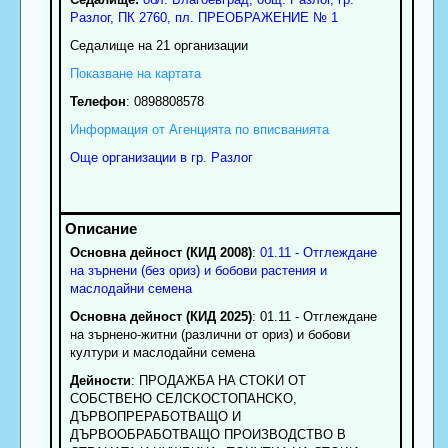
Разлог
, ПК
2760
,
пл. ПРЕОБРАЖЕНИЕ № 1
Седалище на 21 организации
Показване на картата
Телефон
:
0898808578
Информация от Агенцията по вписванията
Още организации в гр. Разлог
Основна дейност (КИД 2008)
:
01.11 - Отглеждане
на зърнени (без ориз) и бобови растения и
маслодайни семена
Основна дейност (КИД 2025)
: 01.11 - Отглеждане
на зърнено-житни (различни от ориз) и бобови
култури и маслодайни семена
Дейности
: ПPOДAЖБA HA CTOKИ OT
COБCTBEHO CEЛCKOCTOПAHCKO,
ДЪPBOПPEPAБOTBAЩO И
ДЪPBOOБPAБOTBAЩO ПPOИЗBOДCTBO B