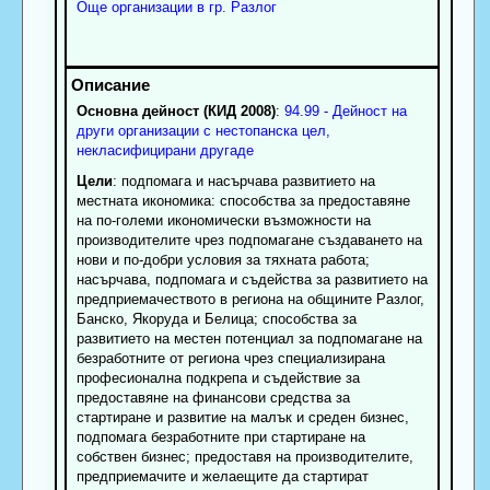
Още организации в гр. Разлог
Основна дейност (КИД 2008)
:
94.99 - Дейност на
други организации с нестопанска цел,
некласифицирани другаде
Цели
: подпомага и насърчава развитието на
местната икономика: способства за предоставяне
на по-големи икономически възможности на
производителите чрез подпомагане създаването на
нови и по-добри условия за тяхната работа;
насърчава, подпомага и съдейства за развитието на
предприемачеството в региона на общините Разлог,
Банско, Якоруда и Белица; способства за
развитието на местен потенциал за подпомагане на
безработните от региона чрез специализирана
професионална подкрепа и съдействие за
предоставяне на финансови средства за
стартиране и развитие на малък и среден бизнес,
подпомага безработните при стартиране на
собствен бизнес; предоставя на производителите,
предприемачите и желаещите да стартират