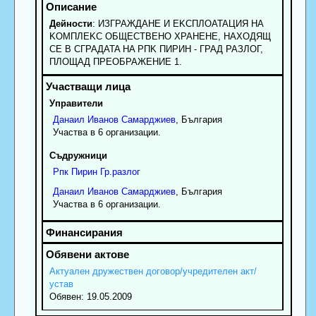
Дейности
: ИЗГPAЖДAHE И EKCПЛOATAЦИЯ HA
KOMПЛEKC OБЩECTBEHO XPAHEHE, HAXOДЯЩ
CE B CГPAДATA HA PПK ПИPИH - ГPAД PAЗЛOГ,
ПЛOЩAД ПPEOБPAЖEHИE 1.
Управители
Данаил
Иванов
Самарджиев
, България
Участва в 6 организации.
Съдружници
Рпк
Пирин Гр.разлог
Данаил
Иванов
Самарджиев
, България
Участва в 6 организации.
Актуален дружествен договор/учредителен акт/
устав
Обявен: 19.05.2009