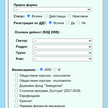
Правна форма:
Статус:
Всички
Действащи
Неактивни
Регистрация по ДДС:
Всички
Да
Не
Основна дейност (КИД 2008):
ℹ
Сектор:
Раздел:
Група:
Клас:
Финансирания:
ℹ
ИЛИ
И
Обществени поръчки - изпълнител
Обществени поръчки - възложител
Държавен фонд "Земеделие"
Столична програма „Култура” (2017-2018)
Еврофондове
Еразъм+
Норвежи финансов механизъм