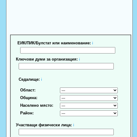
ЕИК/ПИК/Булстат или наименование:
ℹ
Ключови думи за организация:
ℹ
Седалище:
ℹ
Област:
Община:
Населено място:
Район:
Участващи физически лица:
ℹ