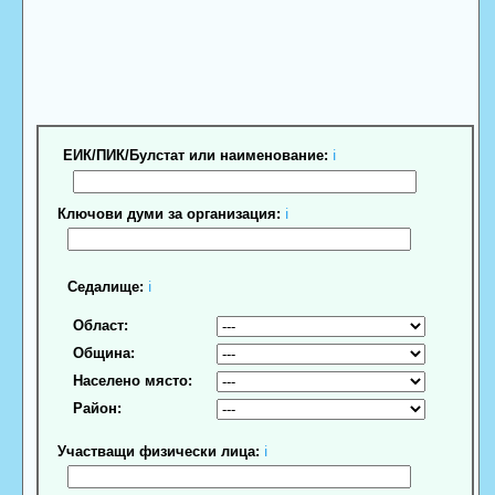
ЕИК/ПИК/Булстат или наименование:
ℹ
Ключови думи за организация:
ℹ
Седалище:
ℹ
Област:
Община:
Населено място:
Район:
Участващи физически лица:
ℹ