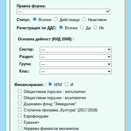
Правна форма:
Статус:
Всички
Действащи
Неактивни
Регистрация по ДДС:
Всички
Да
Не
Основна дейност (КИД 2008):
ℹ
Сектор:
Раздел:
Група:
Клас:
Финансирания:
ℹ
ИЛИ
И
Обществени поръчки - изпълнител
Обществени поръчки - възложител
Държавен фонд "Земеделие"
Столична програма „Култура” (2017-2018)
Еврофондове
Еразъм+
Норвежи финансов механизъм