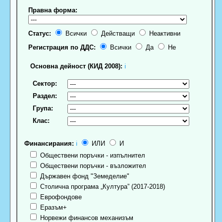
Правна форма:
Статус:
Всички
Действащи
Неактивни
Регистрация по ДДС:
Всички
Да
Не
Основна дейност (КИД 2008):
ℹ
Сектор:
Раздел:
Група:
Клас:
Финансирания:
ℹ
ИЛИ
И
Обществени поръчки - изпълнител
Обществени поръчки - възложител
Държавен фонд "Земеделие"
Столична програма „Култура” (2017-2018)
Еврофондове
Еразъм+
Норвежи финансов механизъм