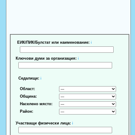
ЕИК/ПИК/Булстат или наименование:
ℹ
Ключови думи за организация:
ℹ
Седалище:
ℹ
Област:
Община:
Населено място:
Район:
Участващи физически лица:
ℹ