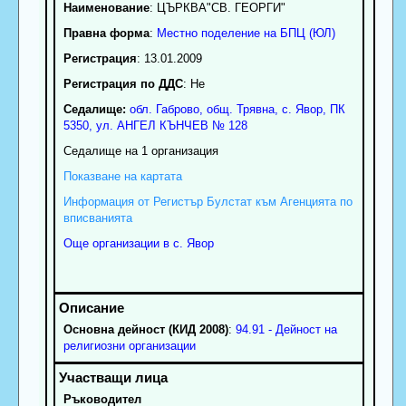
Наименование
:
ЦЪРКВА"СВ. ГЕОРГИ"
Правна форма
:
Местно поделение на БПЦ (ЮЛ)
Регистрация
: 13.01.2009
Регистрация по ДДС
: Нe
Седалище:
обл.
Габрово
,
общ. Трявна
,
с.
Явор
, ПК
5350
,
ул. АНГЕЛ КЪНЧЕВ № 128
Седалище на 1 организация
Показване на картата
Информация от Регистър Булстат към Агенцията по
вписванията
Още организации в с. Явор
Основна дейност (КИД 2008)
:
94.91 - Дейност на
религиозни организации
Ръководител