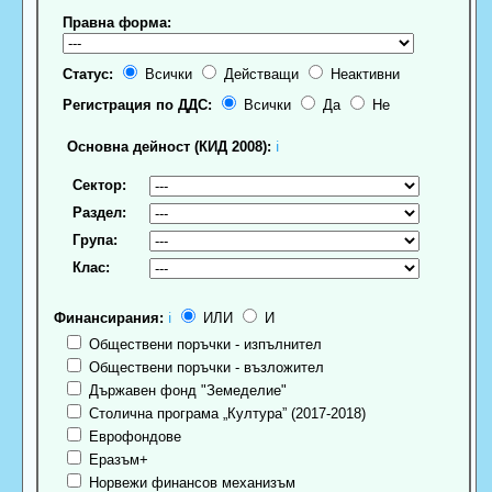
Правна форма:
Статус:
Всички
Действащи
Неактивни
Регистрация по ДДС:
Всички
Да
Не
Основна дейност (КИД 2008):
ℹ
Сектор:
Раздел:
Група:
Клас:
Финансирания:
ℹ
ИЛИ
И
Обществени поръчки - изпълнител
Обществени поръчки - възложител
Държавен фонд "Земеделие"
Столична програма „Култура” (2017-2018)
Еврофондове
Еразъм+
Норвежи финансов механизъм