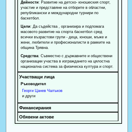
Дейности
: Развитие на детско- юношеския спорт,
участие и представяне на отборите в областни,
републикански и международни турнири по
баскетбол.
Цели
: Да съдейства , организира и подпомага
масовото развитие на спорта баскетбол сред
всички възрастови групи - деца, юноши, мъже и
жени, любители и професионалисти в рамките на
община Трявна.
Средства
: Съвместно с държавните и обществени
организации участва в изграждането на цялостна
национална система за физическа култура и спорт.
Ръководител
Георги
Цанев
Чалъков
и други