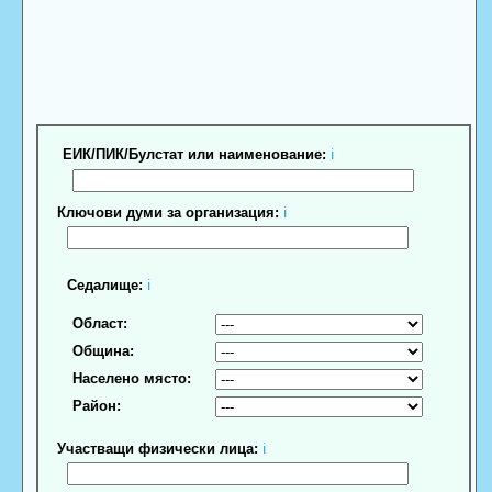
ЕИК/ПИК/Булстат или наименование:
ℹ
Ключови думи за организация:
ℹ
Седалище:
ℹ
Област:
Община:
Населено място:
Район:
Участващи физически лица:
ℹ