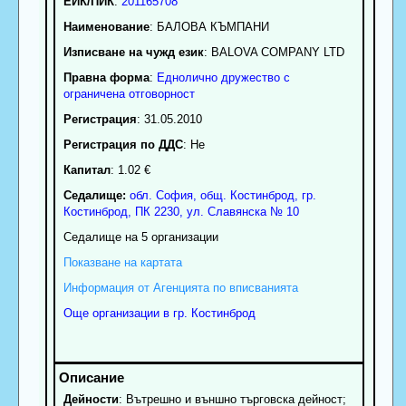
ЕИК/ПИК
:
201165708
Наименование
:
БАЛОВА КЪМПАНИ
Изписване на чужд език
: BALOVA COMPANY LTD
Правна форма
:
Еднолично дружество с
ограничена отговорност
Регистрация
: 31.05.2010
Регистрация по ДДС
: Нe
Капитал
: 1.02 €
Седалище:
обл.
София
,
общ. Костинброд
,
гр.
Костинброд
, ПК
2230
,
ул. Славянска № 10
Седалище на 5 организации
Показване на картата
Информация от Агенцията по вписванията
Още организации в гр. Костинброд
Дейности
: Вътрешно и външно търговска дейност;