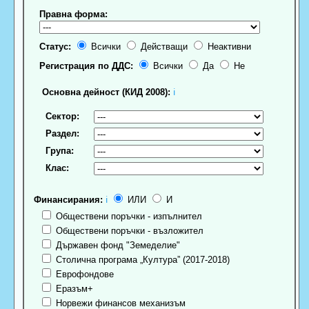
Правна форма:
Статус:
Всички
Действащи
Неактивни
Регистрация по ДДС:
Всички
Да
Не
Основна дейност (КИД 2008):
ℹ
Сектор:
Раздел:
Група:
Клас:
Финансирания:
ℹ
ИЛИ
И
Обществени поръчки - изпълнител
Обществени поръчки - възложител
Държавен фонд "Земеделие"
Столична програма „Култура” (2017-2018)
Еврофондове
Еразъм+
Норвежи финансов механизъм