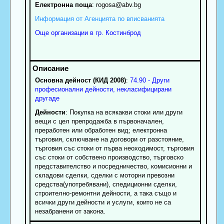
Електронна поща
:
rogosa
@abv.bg
Информация от Агенцията по вписванията
Още организации в гр. Костинброд
Основна дейност (КИД 2008)
:
74.90 - Други
професионални дейности, некласифицирани
другаде
Дейности
: Покупка на всякакви стоки или други
вещи с цел препродажба в първоначален,
преработен или обработен вид; електронна
търговия, сключване на договори от разстояние,
търговия със стоки от първа неоходимост, търговия
със стоки от собствено производство, търговско
представителство и посредничество, комисионни и
складови сделки, сделки с моторни превозни
средства(употребявани), спедиционни сделки,
строително-ремонтни дейности, а така също и
всички други дейности и услуги, които не са
незабранени от закона.