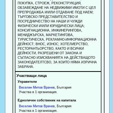
ПОКУПКА, СТРОЕЖ, РЕКОНСТРУКЦИЯ,
ОБЗАВЕЖДАНЕ НА НЕДВИЖИМИ ИМОТИ С ЦЕЛ
ПРЕПРОДАЖБА И/ИЛИ ОТДАВАНЕ ПОД НАЕМ;
ТЪРГОВСКО ПРЕДСТАВИТЕЛСТВО И
ПОСРЕДНИЧЕСТВО НА НАШИ И ЧУЖДИ
ФИЗИЧЕСКИ И/ИЛИ ЮРИДИЧЕСКИ ЛИЦА;
КОНСИГНАЦИОННА, ИНЖИНЕРИНГОВА,
МЕНИДЖЪРСКА, МАРКЕТИНГОВА,
ТУРИСТИЧЕСКА, РЕКЛАМНО-ИНФОРМАЦИОННА
ДЕЙНОСТ; ВНОС, ИЗНОС; ХОТЕЛИЕРСТВО,
РЕСТОРАНТЬОРСТВО, КАКТО И ВСИЧКИ
ДЕЙНОСТИ, РАЗРЕШЕНИ ОТ ЗАКОНА И
СЪГЛАСНО ИЗИСКВАНИЯТА НА ДЕЙСТВАЩОТО
ЗАКОНОДАТЕЛТСВО, ЗА КОИТО НЯМА ИЗРИЧНА
ЗАБРАНА.
Управители
Веселин
Митов
Врачев
, България
Участва в 1 организация.
Едноличен собственик на капитала
Веселин
Митов
Врачев
, България
Участва в 1 организация.