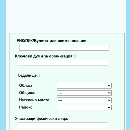
ЕИК/ПИК/Булстат или наименование:
ℹ
Ключови думи за организация:
ℹ
Седалище:
ℹ
Област:
Община:
Населено място:
Район:
Участващи физически лица:
ℹ