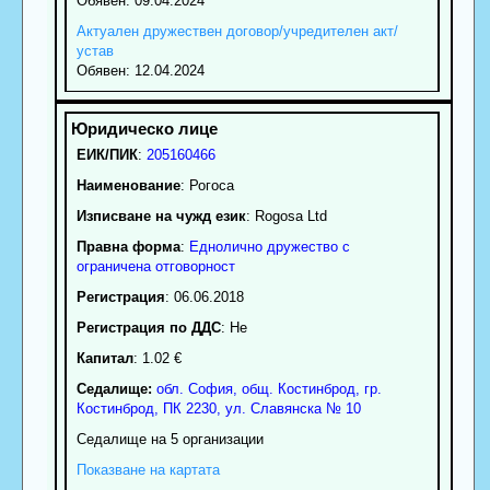
Обявен: 09.04.2024
Актуален дружествен договор/учредителен акт/
устав
Обявен: 12.04.2024
ЕИК/ПИК
:
205160466
Наименование
:
Рогоса
Изписване на чужд език
: Rogosa Ltd
Правна форма
:
Еднолично дружество с
ограничена отговорност
Регистрация
: 06.06.2018
Регистрация по ДДС
: Нe
Капитал
: 1.02 €
Седалище:
обл.
София
,
общ. Костинброд
,
гр.
Костинброд
, ПК
2230
,
ул. Славянска № 10
Седалище на 5 организации
Показване на картата