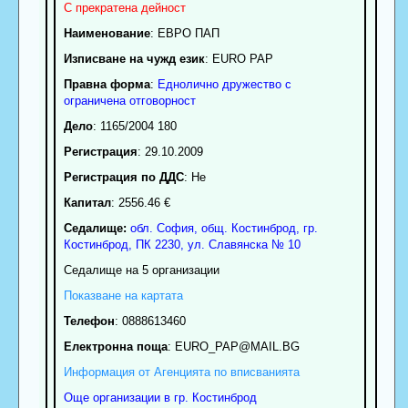
С прекратена дейност
Наименование
:
ЕВРО ПАП
Изписване на чужд език
: EURO PAP
Правна форма
:
Еднолично дружество с
ограничена отговорност
Дело
: 1165/2004 180
Регистрация
: 29.10.2009
Регистрация по ДДС
: Нe
Капитал
: 2556.46 €
Седалище:
обл.
София
,
общ. Костинброд
,
гр.
Костинброд
, ПК
2230
,
ул. Славянска № 10
Седалище на 5 организации
Показване на картата
Телефон
:
0888613460
Електронна поща
:
EURO_PAP
@MAIL.BG
Информация от Агенцията по вписванията
Още организации в гр. Костинброд