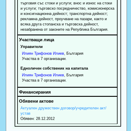
търговия със стоки и услуги; внос и износ на стоки
и услуги; търговско посредничество, комисионерска
и консигнационна дейност; транспортна дейност;
рекламна дейност, проучване на пазари, както и
всяка друга стопанска и търговска дейност,
незабранена от законите на Република България.
Управители
Илиян
Трифонов
Илиев
, България
Участва в 7 организации.
Едноличен собственик на капитала
Илиян
Трифонов
Илиев
, България
Участва в 7 организации.
Актуален дружествен договор/учредителен акт/
устав
Обявен: 28.12.2012