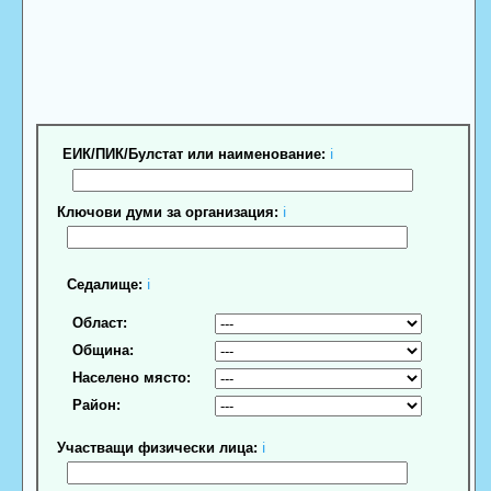
ЕИК/ПИК/Булстат или наименование:
ℹ
Ключови думи за организация:
ℹ
Седалище:
ℹ
Област:
Община:
Населено място:
Район:
Участващи физически лица:
ℹ