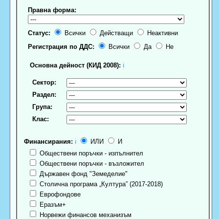
Правна форма:
Статус:
Всички
Действащи
Неактивни
Регистрация по ДДС:
Всички
Да
Не
Основна дейност (КИД 2008):
ℹ
Сектор:
Раздел:
Група:
Клас:
Финансирания:
ℹ
ИЛИ
И
Обществени поръчки - изпълнител
Обществени поръчки - възложител
Държавен фонд "Земеделие"
Столична програма „Култура” (2017-2018)
Еврофондове
Еразъм+
Норвежи финансов механизъм