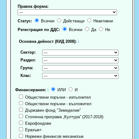
Правна форма:
Статус:
Всички
Действащи
Неактивни
Регистрация по ДДС:
Всички
Да
Не
Основна дейност (КИД 2008):
ℹ
Сектор:
Раздел:
Група:
Клас:
Финансирания:
ℹ
ИЛИ
И
Обществени поръчки - изпълнител
Обществени поръчки - възложител
Държавен фонд "Земеделие"
Столична програма „Култура” (2017-2018)
Еврофондове
Еразъм+
Норвежи финансов механизъм