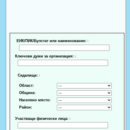
ЕИК/ПИК/Булстат или наименование:
ℹ
Ключови думи за организация:
ℹ
Седалище:
ℹ
Област:
Община:
Населено място:
Район:
Участващи физически лица:
ℹ