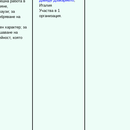
Давиде
Дзакариело
,
пешна работа в
Италия
ряне,
Участва в 1
аузи; за
организация.
обряване на
н характер; за
ешаване на
ейност, която