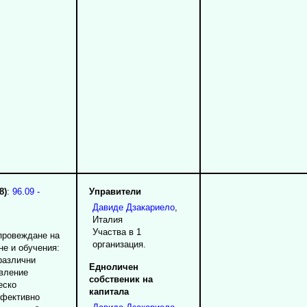
8)
:
96.09 -
Управители
Давиде
Дзакариело
,
Италия
Участва в 1
 провеждане на
организация.
не и обучения:
различни
Едноличен
авление
собственик на
еско
капитала
ефективно