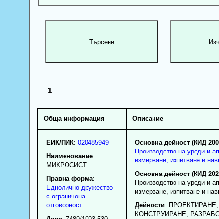
1
Обща информация
Описание
ЕИК/ПИК
:
020485949
Основна дейност (КИД 200
Производство на уреди и ап
Наименование
:
измерване, изпитване и нав
МИКРОСИСТ
Основна дейност (КИД 202
Правна форма
:
Производство на уреди и ап
Еднолично дружество
измерване, изпитване и нав
с ограничена
отговорност
Дейности
: ПРОЕКТИРАНЕ,
КОНСТРУИРАНЕ, РАЗРАБО
Дело
: 7489/1993 530