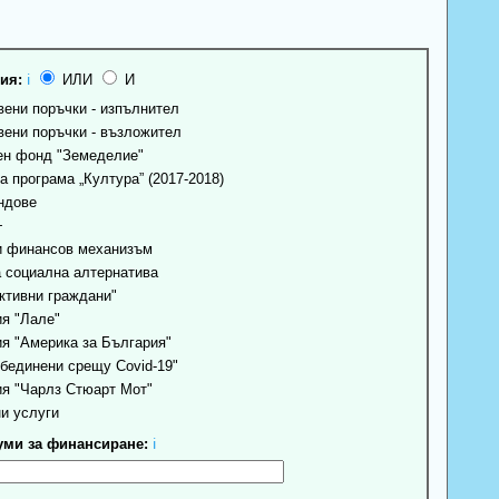
ия:
ℹ
ИЛИ
И
ени поръчки - изпълнител
ени поръчки - възложител
н фонд "Земеделие"
 програма „Култура” (2017-2018)
ндове
+
 финансов механизъм
 социална алтернатива
ктивни граждани"
я "Лале"
я "Америка за България"
бединени срещу Covid-19"
я "Чарлз Стюарт Мот"
и услуги
ми за финансиране:
ℹ