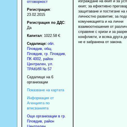
изграждане на екип и за ус
отговорност
екип; за ефективно прегова
Регистрация
:
защитаване и постигане на к
23.02.2015
личностно развитие; за под
комуникацията и на лични
Регистрация по ДДС
:
взаимоотношения от различе
Да
справяне с кризи и за разр
Капитал
: 1022.58 €
конфликти, и всяка друга д
не е забранена от закона.
Седалище:
обл.
Пловдив
,
общ.
Пловдив
,
гр.
Пловдив
,
ПК
4002
,
район
Централен
,
ул.
ТРАКИЯ № 57
Седалище на 6
организации
Показване на картата
Информация от
Агенцията по
вписванията
Още организации в гр.
Пловдив, район
Централен