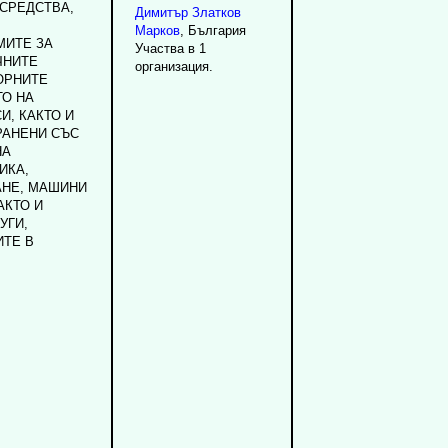
 СРЕДСТВА,
Димитър
Златков
Марков
, България
МИТЕ ЗА
Участва в 1
ЧНИТЕ
организация.
ОРНИТЕ
ТО НА
И, КАКТО И
РАНЕНИ СЪС
НА
ИКА,
АНЕ, МАШИНИ
АКТО И
УГИ,
ИТЕ В