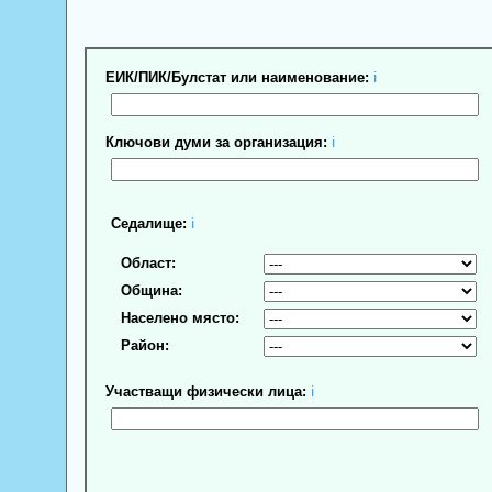
ЕИК/ПИК/Булстат или наименование:
ℹ
Ключови думи за организация:
ℹ
Седалище:
ℹ
Област:
Община:
Населено място:
Район:
Участващи физически лица:
ℹ