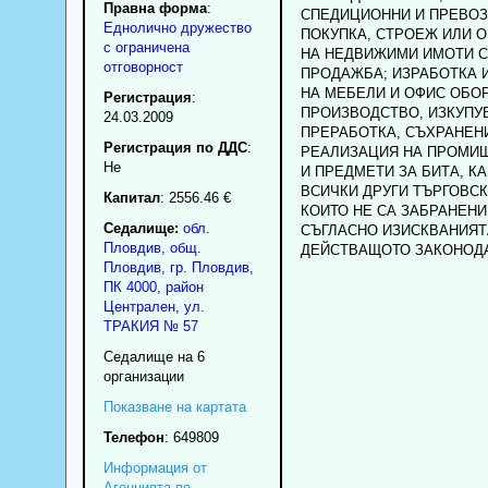
Правна форма
:
СПЕДИЦИОННИ И ПРЕВОЗ
Еднолично дружество
ПОКУПКА, СТРОЕЖ ИЛИ 
с ограничена
НА НЕДВИЖИМИ ИМОТИ С
отговорност
ПРОДАЖБА; ИЗРАБОТКА 
НА МЕБЕЛИ И ОФИС ОБО
Регистрация
:
ПРОИЗВОДСТВО, ИЗКУПУ
24.03.2009
ПРЕРАБОТКА, СЪХРАНЕН
Регистрация по ДДС
:
РЕАЛИЗАЦИЯ НА ПРОМИ
Нe
И ПРЕДМЕТИ ЗА БИТА, КА
ВСИЧКИ ДРУГИ ТЪРГОВСК
Капитал
: 2556.46 €
КОИТО НЕ СА ЗАБРАНЕНИ
Седалище:
обл.
СЪГЛАСНО ИЗИСКВАНИЯТ
Пловдив
,
общ.
ДЕЙСТВАЩОТО ЗАКОНОД
Пловдив
,
гр.
Пловдив
,
ПК
4000
,
район
Централен
,
ул.
ТРАКИЯ № 57
Седалище на 6
организации
Показване на картата
Телефон
:
649809
Информация от
Агенцията по