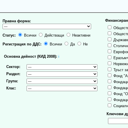
Финансиран
Правна форма:
Обществ
Обществ
Статус:
Всички
Действащи
Неактивни
Държаве
Регистрация по ДДС:
Всички
Да
Не
Столична
Еврофо
Основна дейност (КИД 2008):
ℹ
Еразъм
Норвежи
Сектор:
Тръст за
Раздел:
Фонд "А
Група:
Фондаци
Фондаци
Клас:
Фонд "О
Фондаци
Социалн
Ключови ду