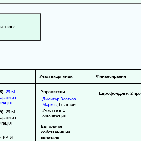
Участващи лица
Финансирания
8)
:
26.51 -
Управители
Еврофондове
: 2 про
арати за
Димитър
Златков
игация
Марков
, България
Участва в 1
5)
: 26.51 -
организация.
арати за
игация
Едноличен
собственик на
ТКА И
капитала