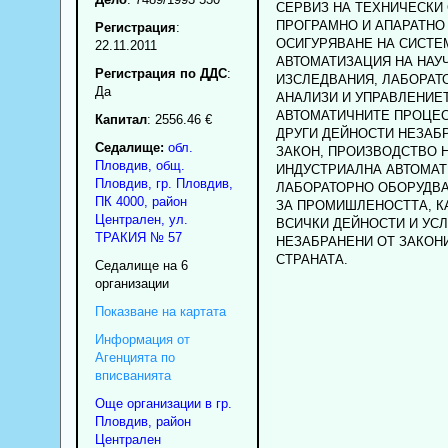
СЕРВИЗ НА ТЕХНИЧЕСКИ
ПРОГРАМНО И АПАРАТНО
Регистрация
:
ОСИГУРЯВАНЕ НА СИСТЕ
22.11.2011
АВТОМАТИЗАЦИЯ НА НАУ
Регистрация по ДДС
:
ИЗСЛЕДВАНИЯ, ЛАБОРАТ
Да
АНАЛИЗИ И УПРАВЛЕНИЕ
АВТОМАТИЧНИТЕ ПРОЦЕС
Капитал
: 2556.46 €
ДРУГИ ДЕЙНОСТИ НЕЗАБ
Седалище:
обл.
ЗАКОН, ПРОИЗВОДСТВО 
Пловдив
,
общ.
ИНДУСТРИАЛНА АВТОМАТ
Пловдив
,
гр.
Пловдив
,
ЛАБОРАТОРНО ОБОРУДВ
ПК
4000
,
район
ЗА ПРОМИШЛЕНОСТТА, К
Централен
,
ул.
ВСИЧКИ ДЕЙНОСТИ И УСЛ
ТРАКИЯ № 57
НЕЗАБРАНЕНИ ОТ ЗАКОН
СТРАНАТА.
Седалище на 6
организации
Показване на картата
Информация от
Агенцията по
вписванията
Още организации в гр.
Пловдив, район
Централен