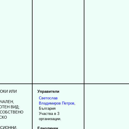
ТОКИ ИЛИ
Управители
Светослав
ЧАЛЕН,
Владимиров
Петров
,
ОТЕН ВИД;
България
 СОБСТВЕНО
Участва в 3
СКО
организации.
СИОННИ,
Едноличен