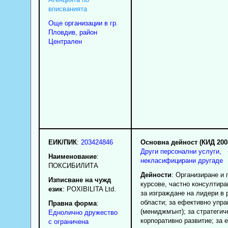
вписванията
Още организации в гр.
Пловдив, район
Централен
ЕИК/ПИК
:
203424846
Основна дейност (КИД 200
Други персонални услуги,
Наименование
:
некласифицирани другаде
ПОКСИБИЛИТА
Дейности
: Организиране и
Изписване на чужд
курсове, частно консултира
език
: POXIBILITA Ltd.
за изграждане на лидери в 
области; за ефективно упр
Правна форма
:
(мениджмънт); за стратегич
Еднолично дружество
корпоративно развитие; за 
с ограничена