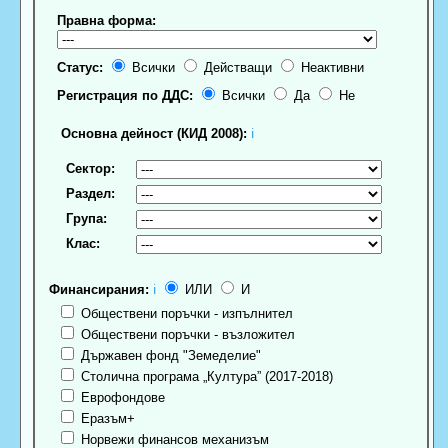
Правна форма:
Статус:
Всички
Действащи
Неактивни
Регистрация по ДДС:
Всички
Да
Не
Основна дейност (КИД 2008):
ℹ
Сектор:
Раздел:
Група:
Клас:
Финансирания:
ℹ
ИЛИ
И
Обществени поръчки - изпълнител
Обществени поръчки - възложител
Държавен фонд "Земеделие"
Столична програма „Култура” (2017-2018)
Еврофондове
Еразъм+
Норвежи финансов механизъм