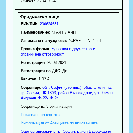
Обявен: 26.04.2024
ЕИК/ПИК
:
206624631
Наименование
:
КРАФТ ЛАЙН
Изписване на чужд език
: “CRAFT LINE” Ltd.
Правна форма
:
Еднолично дружество с
ограничена отговорност
Регистрация
: 20.08.2021
Регистрация по ДДС
: Да
Капитал
: 1.02 €
Седалище:
обл.
София (столица)
,
общ. Столична
,
гр.
София
, ПК
1303
,
район Възраждане
,
ул. Камен
Андреев № 22- № 24
Седалище на 3 организации
Показване на картата
Информация от Агенцията по вписванията
Още организации в гр. София, район Възраждане