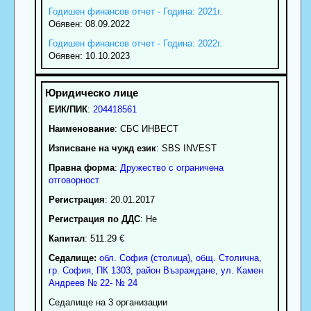
Годишен финансов отчет - Година: 2021г.
Обявен: 08.09.2022
Годишен финансов отчет - Година: 2022г.
Обявен: 10.10.2023
ЕИК/ПИК
:
204418561
Наименование
:
СБС ИНВЕСТ
Изписване на чужд език
: SBS INVEST
Правна форма
:
Дружество с ограничена
отговорност
Регистрация
: 20.01.2017
Регистрация по ДДС
: Нe
Капитал
: 511.29 €
Седалище:
обл.
София (столица)
,
общ. Столична
,
гр.
София
, ПК
1303
,
район Възраждане
,
ул. Камен
Андреев № 22- № 24
Седалище на 3 организации