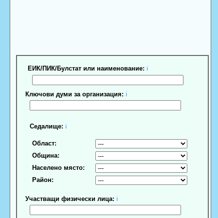
ЕИК/ПИК/Булстат или наименование:
ℹ
Ключови думи за организация:
ℹ
Седалище:
ℹ
Област:
Община:
Населено място:
Район:
Участващи физически лица:
ℹ