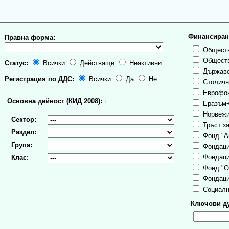
Финансиран
Правна форма:
Обществ
Обществ
Статус:
Всички
Действащи
Неактивни
Държаве
Регистрация по ДДС:
Всички
Да
Не
Столична
Еврофо
Основна дейност (КИД 2008):
ℹ
Еразъм
Норвежи
Сектор:
Тръст за
Раздел:
Фонд "А
Група:
Фондаци
Фондаци
Клас:
Фонд "О
Фондаци
Социалн
Ключови ду