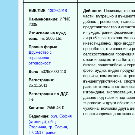
ЕИК/ПИК
:
130264918
Дейности
: Производство н
части, вътрешно и външнот
Наименование
:
ИРИС
дейност, реекспорт, търговс
2005
представителство и агенств
и чуждестранни физически 
Изписване на чужд
лица /без застрахователно 
език
: Iris 2005 Ltd.
инвестиционно/, производст
Правна форма
:
преработка, съхранение и р
Дружество с
селскостопанска продукция
ограничена
стоки и предмети на бита, 
отговорност
битове, занаятчийски и сер
фото, аудио, видео продукт
Дело
: 5028/2000 110
сервизи, комплексна вътре
Регистрация
:
външнотуристическа, спорт
25.11.2011
развлекателна и хотелиерск
изграждане, експлоатация,
Регистрация по ДДС
:
даване под наем и под арен
Нe
търговски и други обекти в 
Капитал
: 2556.46 €
чужбина, всякаква друга де
непротиворечаща на закона
Седалище:
обл.
София
(столица)
,
общ.
Столична
,
гр.
София
,
ПК
1517
,
район