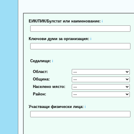
ЕИК/ПИК/Булстат или наименование:
ℹ
Ключови думи за организация:
ℹ
Седалище:
ℹ
Област:
Община:
Населено място:
Район:
Участващи физически лица:
ℹ