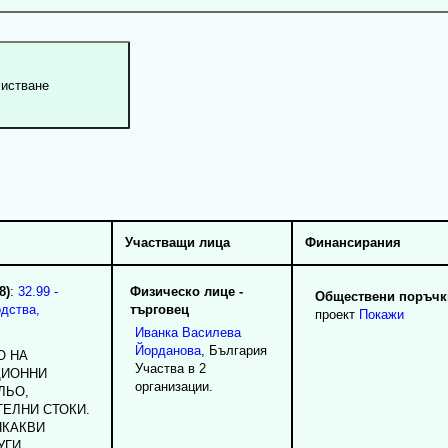
Участващи лица
Финансирания
8)
:
32.99 -
Физическо лице -
Обществени поръчки
одства,
търговец
проект
Покажи
Иванка
Василева
Йорданова
, България
О НА
Участва в 2
ЦИОННИ
организации.
ЛЬО,
ЕЛНИ СТОКИ.
ЯКАКВИ
УГИ.