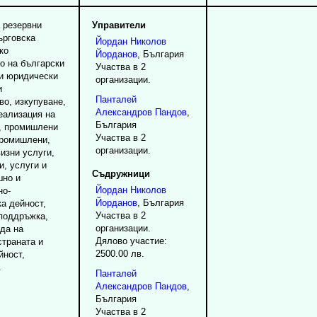
а резервни
Управители
ърговска
Йордан
Николов
ко
Йорданов
, България
о на български
Участва в 2
и юридически
организации.
и
Панталей
во, изкупуване,
Александров
Пандов
,
еализация на
България
, промишлени
Участва в 2
промишлени,
организации.
визни услуги,
и, услуги и
Съдружници
шно и
Йордан
Николов
но-
Йорданов
, България
а дейност,
Участва в 2
 поддръжка,
организации.
да на
Дялово участие:
страната и
2500.00 лв.
йност,
.
Панталей
Александров
Пандов
,
България
Участва в 2