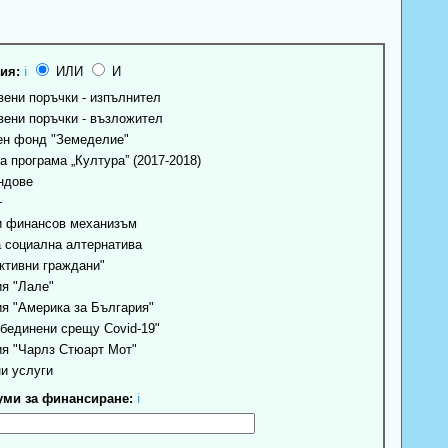
ия:
ℹ
ИЛИ
И
ени поръчки - изпълнител
ени поръчки - възложител
н фонд "Земеделие"
 програма „Култура” (2017-2018)
ндове
+
 финансов механизъм
 социална алтернатива
ктивни граждани"
я "Лале"
я "Америка за България"
бединени срещу Covid-19"
я "Чарлз Стюарт Мот"
и услуги
ми за финансиране:
ℹ