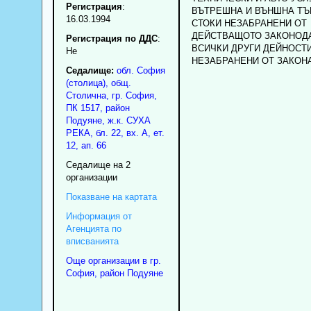
Регистрация
:
ВЪТРЕШНА И ВЪНШНА ТЪ
16.03.1994
СТОКИ НЕЗАБРАНЕНИ ОТ
ДЕЙСТВАЩОТО ЗАКОНОДА
Регистрация по ДДС
:
ВСИЧКИ ДРУГИ ДЕЙНОСТ
Нe
НЕЗАБРАНЕНИ ОТ ЗАКОНА
Седалище:
обл.
София
(столица)
,
общ.
Столична
,
гр.
София
,
ПК
1517
,
район
Подуяне
,
ж.к. СУХА
РЕКА, бл. 22, вх. А, ет.
12, ап. 66
Седалище на 2
организации
Показване на картата
Информация от
Агенцията по
вписванията
Още организации в гр.
София, район Подуяне