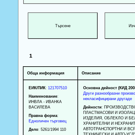
1
Обща информация
Описание
ЕИК/ПИК
:
121707510
Основна дейност (КИД 200
Други разнообразни произв
Наименование
:
некласифицирани другаде
ИНВЛА - ИВАНКА
ВАСИЛЕВА
Дейности
: ПРОИЗВОДСТВ
ПЛАСТМАСОВИ И ИЗОЛА
Правна форма
:
ИЗДЕЛИЯ, ОБЛЕКЛО И БЕ
Едноличен търговец
ХРАНИТЕЛНИ И НЕХРАНИТ
АВТОТРАНСПОРТНИ И ВС
Дело
: 5261/1994 110
ТЕХНИЧЕСКИ И АВТО-УСЛ