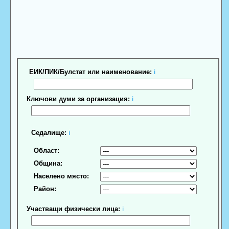
ЕИК/ПИК/Булстат или наименование:
ℹ
Ключови думи за организация:
ℹ
Седалище:
ℹ
Област:
Община:
Населено място:
Район:
Участващи физически лица:
ℹ