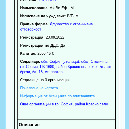
Наименование
:
Ай Ви Еф - М
Изписване на чужд език
: IVF- M
Правна форма
:
Дружество с ограничена
отговорност
Регистрация
: 23.09.2022
Регистрация по ДДС
: Да
Капитал
: 2556.46 €
Седалище:
обл.
София (столица)
,
общ. Столична
,
гр.
София
, ПК
1680
,
район Красно село
,
ж.к. Белите
брези, бл. 18, ет. партер
Седалище на 3 организации
Показване на картата
Информация от Агенцията по вписванията
Още организации в гр. София, район Красно село