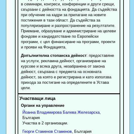
в семинари, конгреси, конференции и други срещи,
свързани с дейността на фондацията. Да съдейства
при обучение на кадри за прилагане на новите
постижения в тази област. Да съдейства за
популяризиране и разпространение на резултатите.
Приемане, образуване и администриране на целеви
фондове и кандидатстване по Европейски
програми, с цел финансиране на програми, проекти
и прояви на Фондацията.
Допълнителна стопанска дейност
: предоставяне
на услуги, рекламна дейност, организиране на
курсове и всяка друга, незабранена от закона
дейност, свързана c предмета на основната
дейност, за която е регистрирана и като използва
прихода за постигане на определените в Устава
цели.
Органи на управление
Йоанна
Владимирова
Балева Железарска
,
България
Участва в 2 организации.
Георги
Стаменов
Стаменов
, България