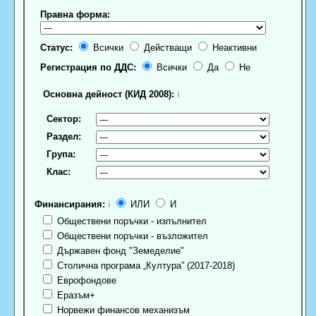
Правна форма:
Статус:
Всички
Действащи
Неактивни
Регистрация по ДДС:
Всички
Да
Не
Основна дейност (КИД 2008):
ℹ
Сектор:
Раздел:
Група:
Клас:
Финансирания:
ℹ
ИЛИ
И
Обществени поръчки - изпълнител
Обществени поръчки - възложител
Държавен фонд "Земеделие"
Столична програма „Култура” (2017-2018)
Еврофондове
Еразъм+
Норвежи финансов механизъм