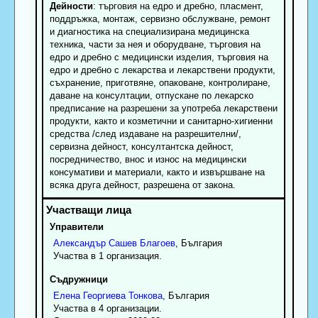
Дейности
: търговия на едро и дребно, пласмент,
поддръжка, монтаж, сервизно обслужване, ремонт
и диагностика на специализирана медицинска
техника, части за нея и оборудване, търговия на
едро и дребно с медицински изделия, търговия на
едро и дребно с лекарства и лекарствени продукти,
съхранение, приготвяне, опаковане, контролиране,
даване на консултации, отпускане по лекарско
предписание на разрешени за употреба лекарствени
продукти, както и козметични и санитарно-хигиенни
средства /след издаване на разрешителни/,
сервизна дейност, консултантска дейност,
посредничество, внос и износ на медицински
консумативи и материали, както и извършване на
всяка друга дейност, разрешена от закона.
Управители
Александър
Сашев
Благоев
, България
Участва в 1 организация.
Съдружници
Елена
Георгиева
Тонкова
, България
Участва в 4 организации.