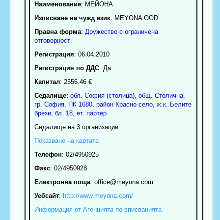
Наименование
:
МЕЙОНА
Изписване на чужд език
: MEYONA OOD
Правна форма
:
Дружество с ограничена
отговорност
Регистрация
: 06.04.2010
Регистрация по ДДС
: Да
Капитал
: 2556.46 €
Седалище:
обл.
София (столица)
,
общ. Столична
,
гр.
София
, ПК
1680
,
район Красно село
,
ж.к. Белите
брези, бл. 18, ет. партер
Седалище на 3 организации
Показване на картата
Телефон
:
02/4950925
Факс
:
02/4950928
Електронна поща
:
office
@meyona.com
Уебсайт
:
http://www.meyona.com/
Информация от Агенцията по вписванията