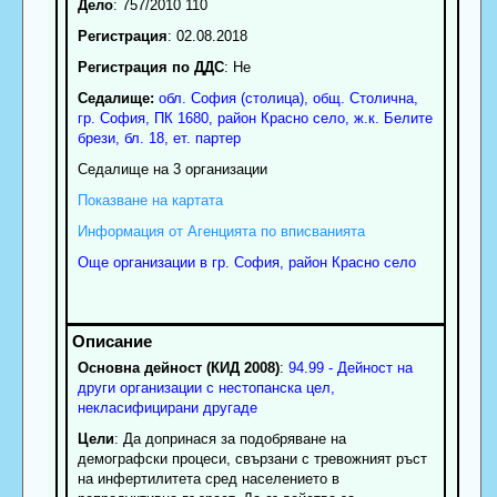
Дело
: 757/2010 110
Регистрация
: 02.08.2018
Регистрация по ДДС
: Нe
Седалище:
обл.
София (столица)
,
общ. Столична
,
гр.
София
, ПК
1680
,
район Красно село
,
ж.к. Белите
брези, бл. 18, ет. партер
Седалище на 3 организации
Показване на картата
Информация от Агенцията по вписванията
Още организации в гр. София, район Красно село
Основна дейност (КИД 2008)
:
94.99 - Дейност на
други организации с нестопанска цел,
некласифицирани другаде
Цели
: Да допринася за подобряване на
демографски процеси, свързани с тревожният ръст
на инфертилитета сред населението в