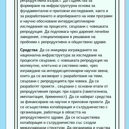
репродуктивна възраст. Да съдейства за
формиране на инфраструктурна основа за
фундаментални и приложни изследвания, както и
за разработването и апробирането на нови програми
и научно обосновани интердисциплинарни
изследвания на процесите, свързани с човешката
репродукция. Да подпомага чрез дарения лечебни
заведения, специализирани в решаване на
проблеми с репродуктивно и обществено здраве.
Средства
: Да се инициира изграждането на
национална инфраструктура за изследване на
процесите свързани, с човешката репродукция на
молекулно, клетъчно и системно ниво, чрез
изграждане на интердисциплинарни научни звена,
които да се ангажират с разработване на теми,
свързани с репродукцията при човека. Да се
разработят проекти , свързани с основни етапи от
репродуктивния процес при хората (гаметогенеза,
имплантация, бременност). Да се набират средства
за финансиране на научни и приложни проекти. Да
се осъществява колаборация и сътрудничество с
организации, работещи в областта на
репродуктивното здраве. Да се осъществява
колаборация и сътрудничество със сходни
международни структури. Да организира и участва