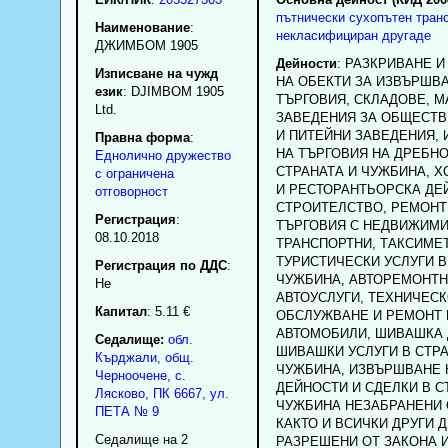
пътнически сухопътен транс
Наименование
:
некласифициран другаде
ДЖИМБОМ 1905
Дейности
: РАЗКРИВАНЕ 
Изписване на чужд
НА ОБЕКТИ ЗА ИЗВЪРШВ
език
: DJIMBOM 1905
ТЪРГОВИЯ, СКЛАДОВЕ, М
Ltd.
ЗАВЕДЕНИЯ ЗА ОБЩЕСТВ
И ПИТЕЙНИ ЗАВЕДЕНИЯ,
Правна форма
:
НА ТЪРГОВИЯ НА ДРЕБНО
Еднолично дружество
СТРАНАТА И ЧУЖБИНА, 
с ограничена
И РЕСТОРАНТЬОРСКА ДЕ
отговорност
СТРОИТЕЛСТВО, РЕМОНТ
Регистрация
:
ТЪРГОВИЯ С НЕДВИЖИМИ
08.10.2018
ТРАНСПОРТНИ, ТАКСИМЕ
ТУРИСТИЧЕСКИ УСЛУГИ В
Регистрация по ДДС
:
ЧУЖБИНА, АВТОРЕМОНТН
Нe
АВТОУСЛУГИ, ТЕХНИЧЕС
Капитал
: 5.11 €
ОБСЛУЖВАНЕ И РЕМОНТ 
АВТОМОБИЛИ, ШИВАШКА 
Седалище:
обл.
ШИВАШКИ УСЛУГИ В СТРА
Кърджали
,
общ.
ЧУЖБИНА, ИЗВЪРШВАНЕ 
Черноочене
,
с.
ДЕЙНОСТИ И СДЕЛКИ В С
Лясково
, ПК
6667
,
ул.
ЧУЖБИНА НЕЗАБРАНЕНИ 
ПЕТА № 9
КАКТО И ВСИЧКИ ДРУГИ 
Седалище на 2
РАЗРЕШЕНИ ОТ ЗАКОНА 