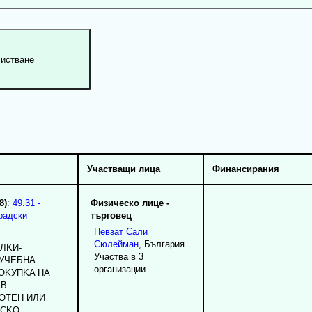
Участващи лица
Финансирания
8)
:
49.31 -
Физическо лице -
радски
търговец
Невзат
Сали
Сюлейман
, България
ЛKИ-
Участва в 3
 УЧEБHA
организации.
OKУПKA HA
 B
OTEH ИЛИ
BCKO