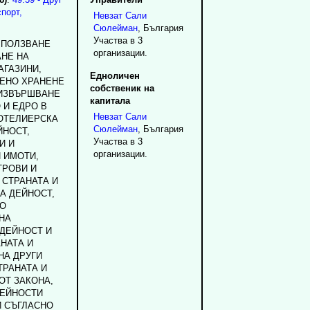
порт,
Невзат
Сали
Сюлейман
, България
Участва в 3
И ПОЛЗВАНЕ
организации.
АНЕ НА
АГАЗИНИ,
Едноличен
ЕНО ХРАНЕНЕ
собственик на
 ИЗВЪРШВАНЕ
капитала
 И ЕДРО В
Невзат
Сали
ХОТЕЛИЕРСКА
Сюлейман
, България
ЙНОСТ,
Участва в 3
И И
организации.
 ИМОТИ,
ТРОВИ И
 СТРАНАТА И
А ДЕЙНОСТ,
КО
НА
ДЕЙНОСТ И
НАТА И
НА ДРУГИ
ТРАНАТА И
ОТ ЗАКОНА,
ДЕЙНОСТИ
И СЪГЛАСНО