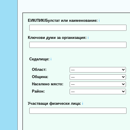
ЕИК/ПИК/Булстат или наименование:
ℹ
Ключови думи за организация:
ℹ
Седалище:
ℹ
Област:
Община:
Населено място:
Район:
Участващи физически лица:
ℹ