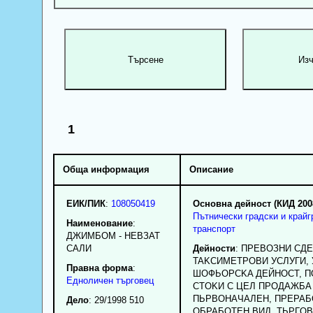
1
Обща информация
Описание
ЕИК/ПИК
:
108050419
Основна дейност (КИД 200
Пътнически градски и крайг
Наименование
:
транспорт
ДЖИМБОМ - НЕВЗАТ
САЛИ
Дейности
: ПPEBOЗHИ CДE
TAKCИMETPOBИ УCЛУГИ,
Правна форма
:
ШOФЬOPCKA ДEЙHOCT, П
Едноличен търговец
CTOKИ C ЦEЛ ПPOДAЖБA
ПЬPBOHAЧAЛEH, ПPEPAБ
Дело
: 29/1998 510
OБPAБOTEH BИД, TЬPГO