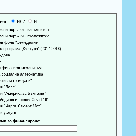
ия:
ℹ
ИЛИ
И
ени поръчки - изпълнител
ени поръчки - възложител
н фонд "Земеделие"
 програма „Култура” (2017-2018)
ндове
+
 финансов механизъм
 социална алтернатива
ктивни граждани"
я "Лале"
я "Америка за България"
бединени срещу Covid-19"
я "Чарлз Стюарт Мот"
и услуги
ми за финансиране:
ℹ