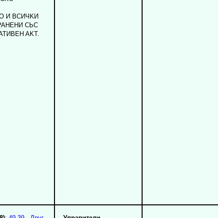
O И BCИЧKИ
PAHEHИ CЬC
ATИBEH AKT.
8)
:
49.39 - Друг
Управители