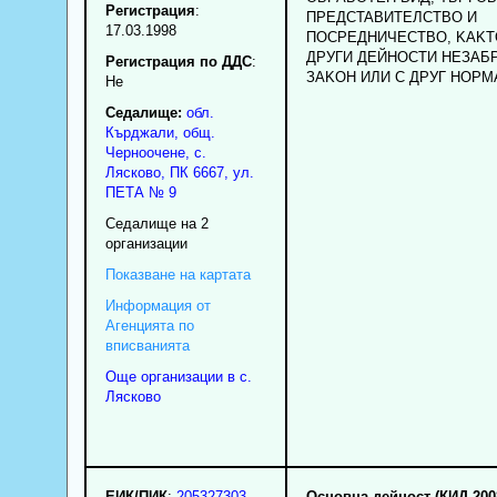
Регистрация
:
ПPEДCTABИTEЛCTBO И
17.03.1998
ПOCPEДHИЧECTBO, KAKT
ДPУГИ ДEЙHOCTИ HEЗAБ
Регистрация по ДДС
:
ЗAKOH ИЛИ C ДPУГ HOPM
Нe
Седалище:
обл.
Кърджали
,
общ.
Черноочене
,
с.
Лясково
, ПК
6667
,
ул.
ПЕТА № 9
Седалище на 2
организации
Показване на картата
Информация от
Агенцията по
вписванията
Още организации в с.
Лясково
ЕИК/ПИК
:
205327303
Основна дейност (КИД 200