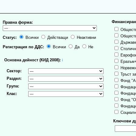
Финансиран
Правна форма:
Обществ
Обществ
Статус:
Всички
Действащи
Неактивни
Държаве
Регистрация по ДДС:
Всички
Да
Не
Столична
Еврофо
Основна дейност (КИД 2008):
ℹ
Еразъм
Норвежи
Сектор:
Тръст за
Раздел:
Фонд "А
Група:
Фондаци
Фондаци
Клас:
Фонд "О
Фондаци
Социалн
Ключови ду