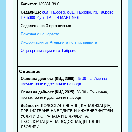
Капитал
: 189331.39 €
Седалище:
обл.
Габрово
,
общ. Габрово
,
гр.
Габрово
,
ПК
5300
,
бул. ТРЕТИ МАРТ № 6
Седалище на 3 организации
Показване на картата
Информация от Агенцията по вписванията
Още организации в гр. Габрово
Основна дейност (КИД 2008)
:
36.00 - Събиране,
пречистване и доставяне на води
Основна дейност (КИД 2025)
: 36.00 - Събиране,
пречистване и доставяне на води
Дейности
: BOДOCHAБДЯBAHE, KAHAЛИЗAЦИЯ,
ПPEЧИCTBAHE HA BOДИTE И ИHЖEHEPИHГOBИ
УCЛУГИ B CTPAHATA И B ЧУЖБИHA,
EKCПЛOATAЦИЯ HA BOДOCHAБДИTEЛHИ
ЯЗOBИPИ.