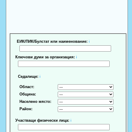
ЕИК/ПИК/Булстат или наименование:
ℹ
Ключови думи за организация:
ℹ
Седалище:
ℹ
Област:
Община:
Населено място:
Район:
Участващи физически лица:
ℹ