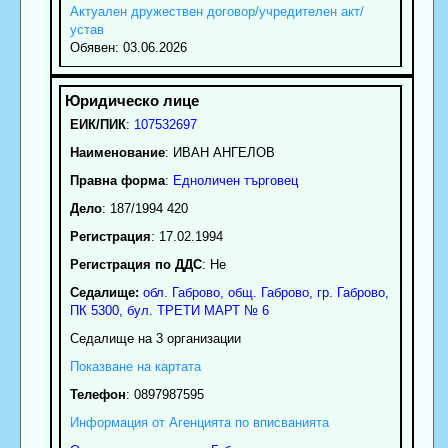
Актуален дружествен договор/учредителен акт/
устав
Обявен: 03.06.2026
ЕИК/ПИК
:
107532697
Наименование
:
ИВАН АНГЕЛОВ
Правна форма
:
Едноличен търговец
Дело
: 187/1994 420
Регистрация
: 17.02.1994
Регистрация по ДДС
: Нe
Седалище:
обл.
Габрово
,
общ. Габрово
,
гр.
Габрово
,
ПК
5300
,
бул. ТРЕТИ МАРТ № 6
Седалище на 3 организации
Показване на картата
Телефон
:
0897987595
Информация от Агенцията по вписванията