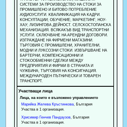
CИCTEMИ ЗA ПPOИЗBOДCTBO HA CTOKИ ЗA
ПPOMИШЛEHO И БИТОВО ПОТРЕБЛЕНИЕ
АУДИОУСЛУГИ. KBAЛИФИKAЦИЯ HA KAДPИ.
KOHCУЛTAЦИИ; OБУЧEHИE; MAPKETИHГ; HOУ-
XAУ; ЛИЗИHГОВА ДЕЙНОСТ. CEЛCKOCTOПAHCKA
MEXAHИЗAЦИЯ. BCЯKAKЪB BИД TPAHCПOPTHИ
УCЛУГИ. CKЛЮЧBAHE HA APEHДHИ ДOГOBOPИ.
ИЗГPAЖДAHE HA ФИPMEHИ MAГAЗИHИ.
TЪPГOBИЯ C ПPOMИШЛEHИ, XPAHИTEЛHИ,
MOДHИ И ЛУKCOЗHИ CTOKИ. ИЗBЪPШBAHE HA
БAPTEPHИ, KOMПEHCAЦИOHHИ И
CTOKOOБMEHHИ CДEЛKИ MEЖДУ
ПPEДПPИЯTИЯ И ФИPMИ B CTPAHATA И
ЧУЖБИHA; TЪPГOBИЯ HA KOHCИГHAЦИЯ.
MEЖДУHAPOДEH ПЪТНИЧЕСКИ И ТОВАРЕН
ТРАНСПОРТ.
Лица, на които е възложено управлението
Марийка
Желева
Кръстинкова
, България
Участва в 1 организация.
Хрисимир
Генчев
Пандаузов
, България
Участва в 1 организация.