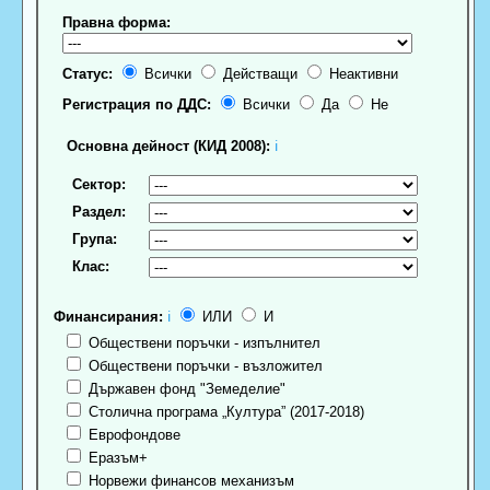
Правна форма:
Статус:
Всички
Действащи
Неактивни
Регистрация по ДДС:
Всички
Да
Не
Основна дейност (КИД 2008):
ℹ
Сектор:
Раздел:
Група:
Клас:
Финансирания:
ℹ
ИЛИ
И
Обществени поръчки - изпълнител
Обществени поръчки - възложител
Държавен фонд "Земеделие"
Столична програма „Култура” (2017-2018)
Еврофондове
Еразъм+
Норвежи финансов механизъм