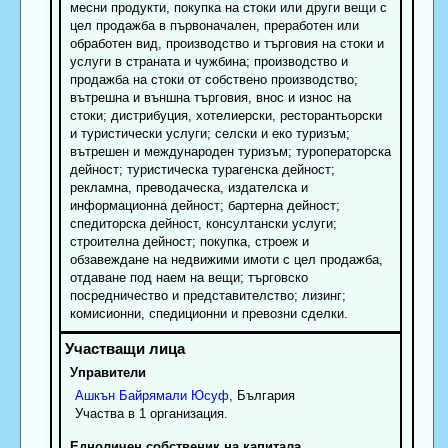
месни продукти, покупка на стоки или други вещи с
цел продажба в първоначален, преработен или
обработен вид, производство и търговия на стоки и
услуги в страната и чужбина; производство и
продажба на стоки от собствено производство;
вътрешна и външна търговия, внос и износ на
стоки; дистрибуция, хотелиерски, ресторантьорски
и туристически услуги; селски и еко туризъм;
вътрешен и международен туризъм; туроператорска
дейност; туристическа турагенска дейност;
рекламна, преводаческа, издателска и
информационна дейност; бартерна дейност;
спедиторска дейност, консултански услуги;
строителна дейност; покупка, строеж и
обзавеждане на недвижими имоти с цел продажба,
отдаване под наем на вещи; търговско
посредничество и представителство; лизинг;
комисионни, спедиционни и превозни сделки.
Управители
Ашкън
Байрямали
Юсуф
, България
Участва в 1 организация.
Едноличен собственик на капитала