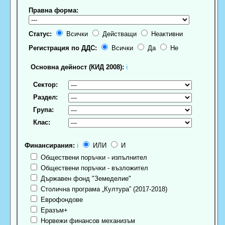
Правна форма:
Статус:
Всички
Действащи
Неактивни
Регистрация по ДДС:
Всички
Да
Не
Основна дейност (КИД 2008):
ℹ
Сектор:
Раздел:
Група:
Клас:
Финансирания:
ℹ
ИЛИ
И
Обществени поръчки - изпълнител
Обществени поръчки - възложител
Държавен фонд "Земеделие"
Столична програма „Култура” (2017-2018)
Еврофондове
Еразъм+
Норвежи финансов механизъм