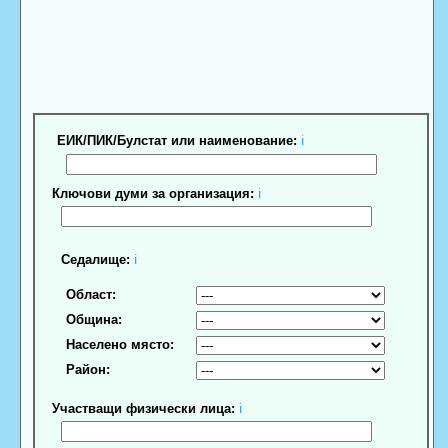
ЕИК/ПИК/Булстат или наименование:
ℹ
Ключови думи за организация:
ℹ
Седалище:
ℹ
Област:
Община:
Населено място:
Район:
Участващи физически лица:
ℹ