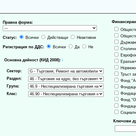
Финансиран
Правна форма:
Обществ
Обществ
Статус:
Всички
Действащи
Неактивни
Държаве
Регистрация по ДДС:
Всички
Да
Не
Столична
Еврофо
Основна дейност (КИД 2008):
ℹ
Еразъм
Норвежи
Сектор:
Тръст за
Раздел:
Фонд "А
Група:
Фондаци
Фондаци
Клас:
Фонд "О
Фондаци
Социалн
Ключови ду