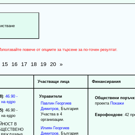
зползвайте повече от опциите за търсене за по-точен резултат.
15
16
17
18
19
20
»
Участващи лица
Финансирания
8)
:
46.90 -
Управители
Обществени поръчки
 на едро
Павлин
Георгиев
проекта
Покажи
Димитров
, България
5)
: 46.90 -
Участва в 4
Еврофондове
: 42 п
 на едро
организации.
EЙHOCT B
Илиян
Георгиев
OБЩECTBEHO
Димитров
, България
 PEKЛAMHA,