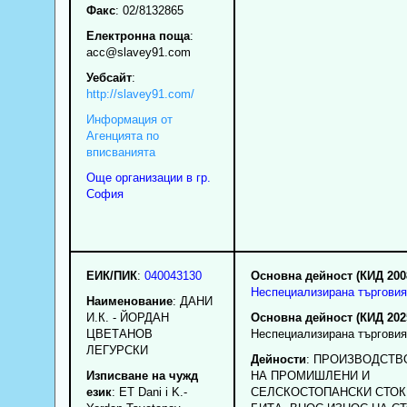
Факс
:
02/8132865
Електронна поща
:
acc
@slavey91.com
Уебсайт
:
http://slavey91.com/
Информация от
Агенцията по
вписванията
Още организации в гр.
София
ЕИК/ПИК
:
040043130
Основна дейност (КИД 200
Неспециализирана търговия
Наименование
:
ДАНИ
И.К. - ЙОРДАН
Основна дейност (КИД 202
ЦВЕТАНОВ
Неспециализирана търговия
ЛЕГУРСКИ
Дейности
: ПРОИЗВОДСТВ
Изписване на чужд
НА ПРОМИШЛЕНИ И
език
: ET Dani i K.-
СЕЛСКОСТОПАНСКИ СТОКИ