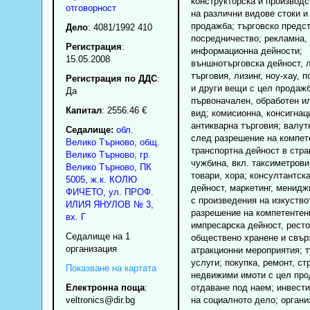
конструкторска и производс
отговорност
на различни видове стоки и
продажба; търговско предс
Дело
: 4081/1992 410
посредничество; рекламна,
Регистрация
:
информационна дейности;
15.05.2008
външнотърговска дейност, 
търговия, лизинг, ноу-хау, п
Регистрация по ДДС
:
и други вещи с цел продаж
Да
първоначален, обработен и
Капитал
: 2556.46 €
вид; комисионна, консигнац
антикварна търговия; валут
Седалище:
обл.
след разрешение на компет
Велико Търново
,
общ.
транспортна дейност в стра
Велико Търново
,
гр.
чужбина, вкл. таксиметрови
Велико Търново
, ПК
товари, хора; консултантск
5005
,
ж.к. КОЛЮ
дейност, маркетинг, менидж
ФИЧЕТО, ул. ПРОФ.
с произведения на изкуство
ИЛИЯ ЯНУЛОВ № 3,
разрешение на компетентени
вх. Г
импресарска дейност, ресто
Седалище на 1
обществено хранене и свър
организация
атракционни мероприятия; 
услуги; покупка, ремонт, ст
Показване на картата
недвижими имоти с цел пр
Електронна поща
:
отдаване под наем; инвести
veltronics
@dir.bg
на социалното дело; органи