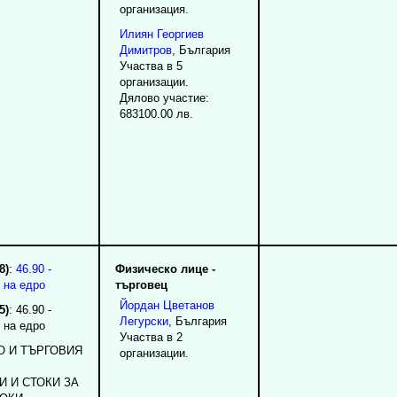
организация.
Илиян
Георгиев
Димитров
, България
Участва в 5
организации.
Дялово участие:
683100.00 лв.
8)
:
46.90 -
Физическо лице -
 на едро
търговец
Йордан
Цветанов
5)
: 46.90 -
Легурски
, България
 на едро
Участва в 2
О И ТЪРГОВИЯ
организации.
 И СТОКИ ЗА