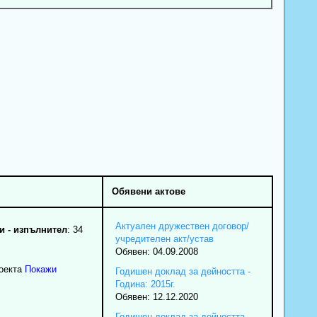
Обявени актове
Актуален дружествен договор/
 - изпълнител
: 34
учредителен акт/устав
Обявен: 04.09.2008
роекта
Покажи
Годишен доклад за дейността -
Година: 2015г.
Обявен: 12.12.2020
Годишен доклад за дейността -