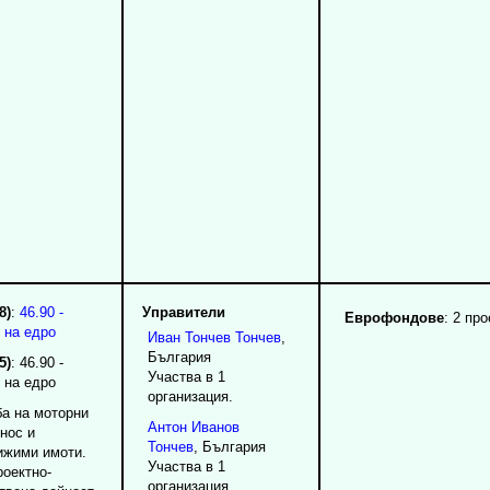
8)
:
46.90 -
Управители
Еврофондове
: 2 про
 на едро
Иван
Тончев
Тончев
,
България
5)
: 46.90 -
Участва в 1
 на едро
организация.
ба на моторни
Антон
Иванов
знос и
Тончев
, България
ижими имоти.
Участва в 1
роектно-
организация.