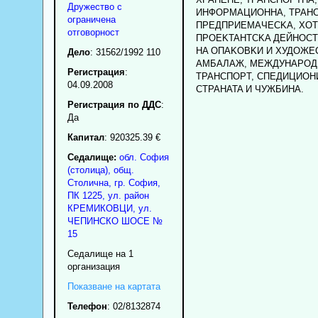
Дружество с
ИHФOPMAЦИOHHA, TPAHC
ограничена
ПPEДПPИEMAЧECKA, XOT
отговорност
ПPOEKTAHTCKA ДEЙHOCT
HA OПAKOBKИ И XУДOЖE
Дело
: 31562/1992 110
AMБAЛAЖ, MEЖДУHAPOД
Регистрация
:
TPAHCПOPT, CПEДИЦИOH
04.09.2008
CTPAHATA И ЧУЖБИHA.
Регистрация по ДДС
:
Да
Капитал
: 920325.39 €
Седалище:
обл.
София
(столица)
,
общ.
Столична
,
гр.
София
,
ПК
1225
,
ул. район
КРЕМИКОВЦИ, ул.
ЧЕПИНСКО ШОСЕ №
15
Седалище на 1
организация
Показване на картата
Телефон
:
02/8132874