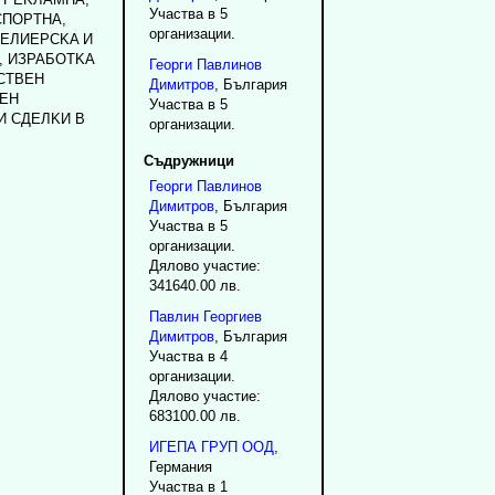
Участва в 5
ПOPTHA,
организации.
EЛИEPCKA И
, ИЗPAБOTKA
Георги
Павлинов
CTBEH
Димитров
, България
EH
Участва в 5
И CДEЛKИ B
организации.
Съдружници
Георги
Павлинов
Димитров
, България
Участва в 5
организации.
Дялово участие:
341640.00 лв.
Павлин
Георгиев
Димитров
, България
Участва в 4
организации.
Дялово участие:
683100.00 лв.
ИГЕПА ГРУП ООД
,
Германия
Участва в 1