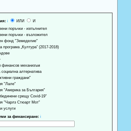
ия:
ℹ
ИЛИ
И
ени поръчки - изпълнител
ени поръчки - възложител
н фонд "Земеделие"
 програма „Култура” (2017-2018)
ндове
+
 финансов механизъм
 социална алтернатива
ктивни граждани"
я "Лале"
я "Америка за България"
бединени срещу Covid-19"
я "Чарлз Стюарт Мот"
и услуги
ми за финансиране:
ℹ