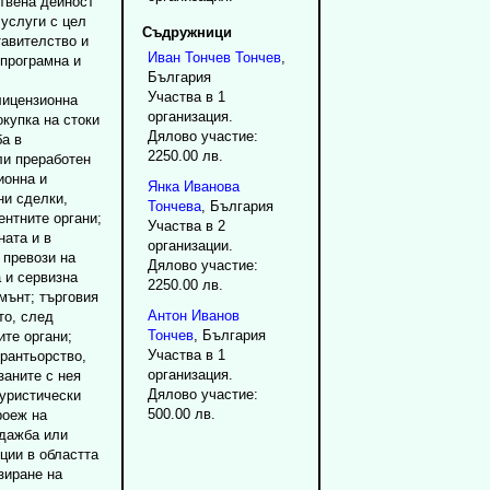
твена дейност
 услуги с цел
Съдружници
тавителство и
Иван
Тончев
Тончев
,
 програмна и
България
Участва в 1
лицензионна
организация.
окупка на стоки
Дялово участие:
ба в
2250.00 лв.
ли преработен
ионна и
Янка
Иванова
ни сделки,
Тончева
, България
ентните органи;
Участва в 2
ната и в
организации.
 превози на
Дялово участие:
а и сервизна
2250.00 лв.
мънт; търговия
Антон
Иванов
то, след
Тончев
, България
те органи;
Участва в 1
рантьорство,
организация.
заните с нея
Дялово участие:
туристически
500.00 лв.
роеж на
одажба или
ции в областта
зиране на