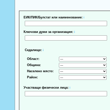
ЕИК/ПИК/Булстат или наименование:
ℹ
Ключови думи за организация:
ℹ
Седалище:
ℹ
Област:
Община:
Населено място:
Район:
Участващи физически лица:
ℹ