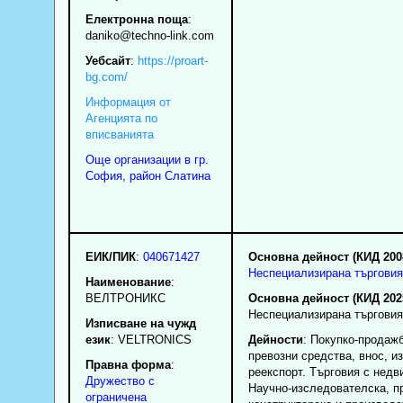
Електронна поща
:
daniko
@techno-link.com
Уебсайт
:
https://proart-
bg.com/
Информация от
Агенцията по
вписванията
Още организации в гр.
София, район Слатина
ЕИК/ПИК
:
040671427
Основна дейност (КИД 200
Неспециализирана търговия
Наименование
:
ВЕЛТРОНИКС
Основна дейност (КИД 202
Неспециализирана търговия
Изписване на чужд
език
: VELTRONICS
Дейности
: Покупко-продаж
превозни средства, внос, и
Правна форма
:
реекспорт. Търговия с недв
Дружество с
Научно-изследователска, п
ограничена