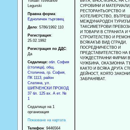
Yordan Tsvetanov
БИТА, ВНОС-ИЗНОС НА СТ
Legurski
СУРОВИНИ И МАТЕРИАЛИ
РЕСТОРАНТЬОРСТВО И
Правна форма
:
ХОТЕЛИЕРСТВО, ВЪТРЕШ
Едноличен търговец
МЕЖДУНАРОДЕН ТУРИЗЪ
ТАКСИМЕТРОВИ ПРЕВОЗИ
Дело
: 5786/1992 110
И ТОВАРИ В СТРАНАТА И
Регистрация
:
СТРОИТЕЛСТВО И РЕМОН
25.02.1992
ВСЯКАКЪВ ВИД СГРАДИ,
ПОСРЕДНИЧЕСТВО И
Регистрация по ДДС
:
ПРЕДСТАВИТЕЛСТВО НА 
Да
ЧУЖДЕСТРАННИ ФИРМИ В
Седалище:
обл.
София
ЧУЖБИНА, ОКАЗИОННА Т
(столица)
,
общ.
КАКТО И ВСЯКА ДРУГА С
Столична
,
гр.
София
,
ДЕЙНОСТ, КОЯТО ЗАКОНИ
ПК
1113
,
район
ЗАБРАНЯВАТ.
Слатина
,
ул.
ШИПЧЕНСКИ ПРОХОД
37 бл. 125 вх. А ет. №
1
Седалище на 1
организация
Показване на картата
Телефон
:
9446564