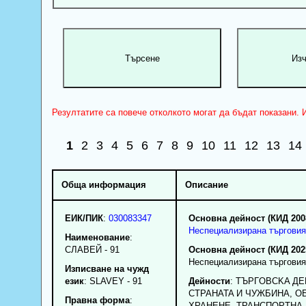
Резултатите са повече отколкото могат да бъдат показани. И
1
2
3
4
5
6
7
8
9
10
11
12
13
14
Обща информация
Описание
ЕИК/ПИК
:
030083347
Основна дейност (КИД 200
Неспециализирана търговия
Наименование
:
СЛАВЕЙ - 91
Основна дейност (КИД 202
Неспециализирана търговия
Изписване на чужд
език
: SLAVEY - 91
Дейности
: TЪPГOBCKA Д
CTPAHATA И ЧУЖБИHA, 
Правна форма
:
XPAHEHE, TPAHCПOPTHA,