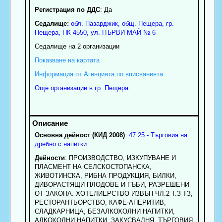
Регистрация по ДДС
: Да
Седалище:
обл.
Пазарджик
,
общ. Пещера
,
гр.
Пещера
, ПК
4550
,
ул. ПЪРВИ МАЙ № 6
Седалище на 2 организации
Показване на картата
Информация от Агенцията по вписванията
Още организации в гр. Пещера
Основна дейност (КИД 2008)
:
47.25 - Търговия на
дребно с напитки
Дейности
: ПРОИЗВОДСТВО, ИЗКУПУВАНЕ И
ПЛАСМЕНТ НА СЕЛСКОСТОПАНСКА,
ЖИВОТИНСКА, РИБНА ПРОДУКЦИЯ, БИЛКИ,
ДИВОРАСТЯЩИ ПЛОДОВЕ И ГЪБИ, РАЗРЕШЕНИ
ОТ ЗАКОНА. ХОТЕЛИЕРСТВО ИЗВЪН ЧЛ.2 Т.З ТЗ,
РЕСТОРАНТЬОРСТВО, КАФЕ-АПЕРИТИВ,
СЛАДКАРНИЦА, БЕЗАЛКОХОЛНИ НАПИТКИ,
АЛКОХОЛНИ НАПИТКИ, ЗАКУСВАЛНЯ. ТЪРГОВИЯ