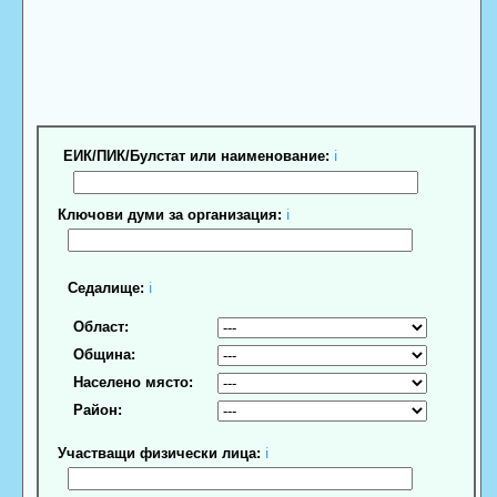
ЕИК/ПИК/Булстат или наименование:
ℹ
Ключови думи за организация:
ℹ
Седалище:
ℹ
Област:
Община:
Населено място:
Район:
Участващи физически лица:
ℹ