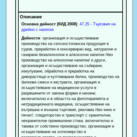
Основна дейност (КИД 2008)
:
47.25 - Търговия на
дребно с напитки
Дейности
: организация и осъществяване
производство на селскостопанска продукция в
суров, преработен и консервиран вид, натурални и
газирани безалкохолни и алкохолни напитки /без
производство на алкохолни напитки/ и други,
организация и осъществяване на събиране,
изкупуване, обработка и преработка на
диворастящи и култивирани билки, производство на
билкови смеси и екстракти, организация и
осъществяване на медицински услуги в
разрешените от закона форми и начини,
включително и в областта на фитотерапията и
нетрадиционната медицина, осъществяване на
вътрешна и външна търговия, реклама /без кино и
печат/, спедиторство и транспорт с хранителни,
нехранителни промишлени стоки, включително и
такива от собствено производство, организация и
осъществяване на хотелиерство и