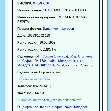
ЕИК/ПИК
:
040290636
Наименование
:
ПЕТЯ НИКОЛОВА - ПЕПИТА
Изписване на чужд език
: PETYA NIKOLOVA-
PEPITA
Правна форма
:
Едноличен търговец
Дело
: 16553/1992 110
Регистрация
: 16.06.1992
Регистрация по ДДС
: Нe
Седалище:
обл.
София (столица)
,
общ. Столична
,
гр.
София
, ПК
1784
,
район Младост
,
ж.к. кв.
МЛАДОСТ 1-ПОЛИГОНА, бл. 4, вх. Б, ет. 4, ап. 56
Седалище на 1 организация
Показване на картата
Телефон
:
0879574416
Факс
:
02/9564993
Информация от Агенцията по вписванията
Още организации в гр. София, район Младост