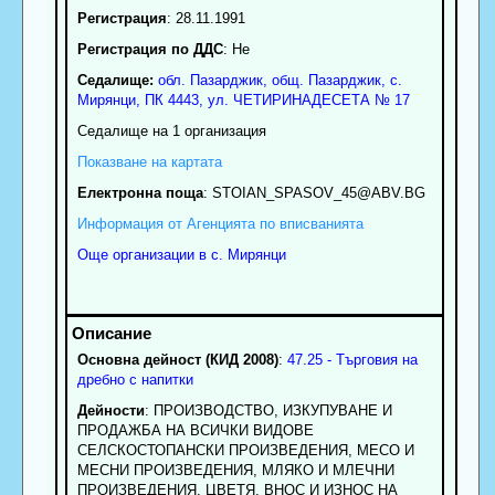
Регистрация
: 28.11.1991
Регистрация по ДДС
: Нe
Седалище:
обл.
Пазарджик
,
общ. Пазарджик
,
с.
Мирянци
, ПК
4443
,
ул. ЧЕТИРИНАДЕСЕТА № 17
Седалище на 1 организация
Показване на картата
Електронна поща
:
STOIAN_SPASOV_45
@ABV.BG
Информация от Агенцията по вписванията
Още организации в с. Мирянци
Основна дейност (КИД 2008)
:
47.25 - Търговия на
дребно с напитки
Дейности
: ПPOИЗBOДCTBO, ИЗКУПУВАНЕ И
ПРОДАЖБА НА ВСИЧКИ ВИДОВЕ
СЕЛСКОСТОПАНСКИ ПРОИЗВЕДЕНИЯ, МЕСО И
МЕСНИ ПРОИЗВЕДЕНИЯ, МЛЯКО И МЛЕЧНИ
ПРОИЗВЕДЕНИЯ, ЦВЕТЯ, ВНОС И ИЗНОС НА