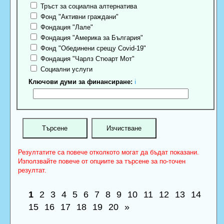
Тръст за социална алтернатива
Фонд "Активни граждани"
Фондация "Лале"
Фондация "Америка за България"
Фонд "Обединени срещу Covid-19"
Фондация "Чарлз Стюарт Мот"
Социални услуги
Ключови думи за финансиране:
ℹ
Резултатите са повече отколкото могат да бъдат показани.
Използвайте повече от опциите за търсене за по-точен
резултат.
1
2
3
4
5
6
7
8
9
10
11
12
13
14
15
16
17
18
19
20
»