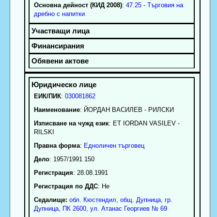
Основна дейност (КИД 2008)
:
47.25 - Търговия на
дребно с напитки
ЕИК/ПИК
:
030081862
Наименование
:
ЙОРДАН ВАСИЛЕВ - РИЛСКИ
Изписване на чужд език
: ET IORDAN VASILEV -
RILSKI
Правна форма
:
Едноличен търговец
Дело
: 1957/1991 150
Регистрация
: 28.08.1991
Регистрация по ДДС
: Нe
Седалище:
обл.
Кюстендил
,
общ. Дупница
,
гр.
Дупница
, ПК
2600
,
ул. Атанас Георгиев № 69