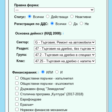
Правна форма:
Статус:
Всички
Действащи
Неактивни
Регистрация по ДДС:
Всички
Да
Не
Основна дейност (КИД 2008):
ℹ
Сектор:
Раздел:
Група:
Клас:
Финансирания:
ℹ
ИЛИ
И
Обществени поръчки - изпълнител
Обществени поръчки - възложител
Държавен фонд "Земеделие"
Столична програма „Култура” (2017-2018)
Еврофондове
Еразъм+
Норвежи финансов механизъм