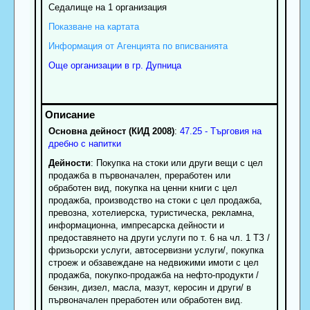
Седалище на 1 организация
Показване на картата
Информация от Агенцията по вписванията
Още организации в гр. Дупница
Основна дейност (КИД 2008)
:
47.25 - Търговия на
дребно с напитки
Дейности
: Покупка на стоки или други вещи с цел
продажба в първоначален, преработен или
обработен вид, покупка на ценни книги с цел
продажба, производство на стоки с цел продажба,
превозна, хотелиерска, туристическа, рекламна,
информационна, импресарска дейности и
предоставянето на други услуги по т. 6 на чл. 1 ТЗ /
фризьорски услуги, автосервизни услуги/, покупка
строеж и обзавеждане на недвижими имоти с цел
продажба, покупко-продажба на нефто-продукти /
бензин, дизел, масла, мазут, керосин и други/ в
първоначален преработен или обработен вид.