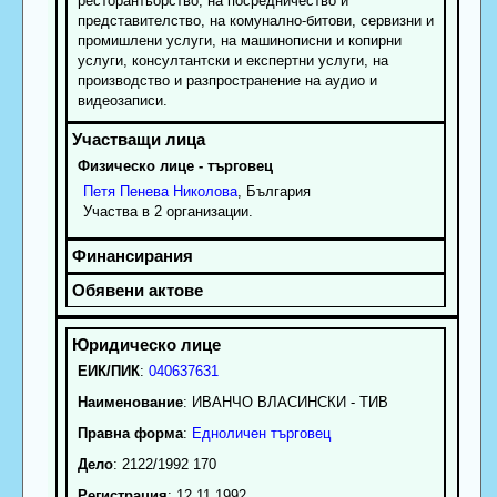
ресторантьорство, на посредничество и
представителство, на комунално-битови, сервизни и
промишлени услуги, на машинописни и копирни
услуги, консултантски и експертни услуги, на
производство и разпространение на аудио и
видеозаписи.
Физическо лице - търговец
Петя
Пенева
Николова
, България
Участва в 2 организации.
ЕИК/ПИК
:
040637631
Наименование
:
ИВАНЧО ВЛАСИНСКИ - ТИВ
Правна форма
:
Едноличен търговец
Дело
: 2122/1992 170
Регистрация
: 12.11.1992