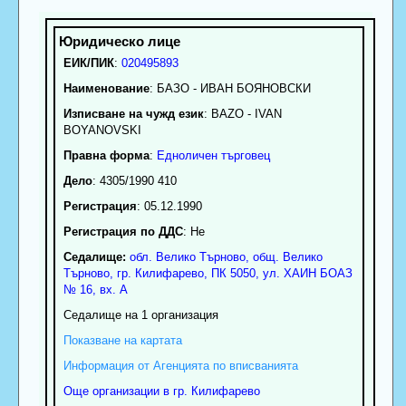
ЕИК/ПИК
:
020495893
Наименование
:
БАЗО - ИВАН БОЯНОВСКИ
Изписване на чужд език
: BAZO - IVAN
BOYANOVSKI
Правна форма
:
Едноличен търговец
Дело
: 4305/1990 410
Регистрация
: 05.12.1990
Регистрация по ДДС
: Нe
Седалище:
обл.
Велико Търново
,
общ. Велико
Търново
,
гр.
Килифарево
, ПК
5050
,
ул. ХАИН БОАЗ
№ 16, вх. А
Седалище на 1 организация
Показване на картата
Информация от Агенцията по вписванията
Още организации в гр. Килифарево