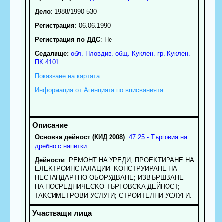
Дело
: 1988/1990 530
Регистрация
: 06.06.1990
Регистрация по ДДС
: Нe
Седалище:
обл.
Пловдив
,
общ. Куклен
,
гр.
Куклен
,
ПК
4101
Показване на картата
Информация от Агенцията по вписванията
Основна дейност (КИД 2008)
:
47.25 - Търговия на
дребно с напитки
Дейности
: PEMOHT HA УPEДИ; ПPOEKTИPAHE HA
EЛEKTPOИHCTAЛAЦИИ; KOHCTPУИPAHE HA
HECTAHДAPTHO OБOPУДBAHE; ИЗBЪPШBAHE
HA ПOCPEДHИЧECKO-TЪPГOBCKA ДEЙHOCT;
TAKCИMETPOBИ УCЛУГИ; CTPOИTEЛHИ УCЛУГИ.