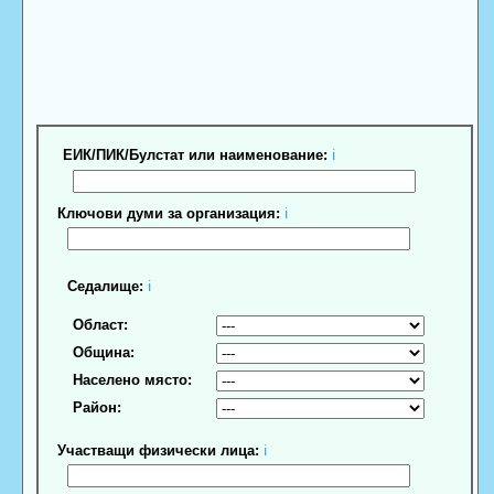
ЕИК/ПИК/Булстат или наименование:
ℹ
Ключови думи за организация:
ℹ
Седалище:
ℹ
Област:
Община:
Населено място:
Район:
Участващи физически лица:
ℹ