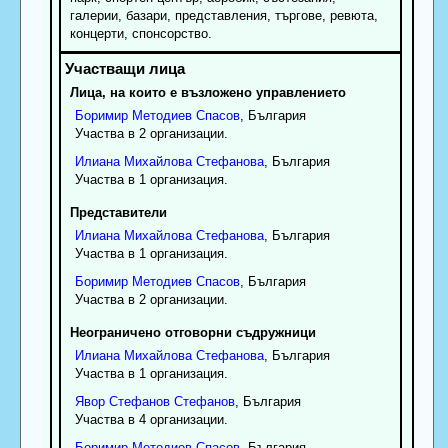
галерии, базари, представления, търгове, ревюта,
концерти, спонсорство.
Лица, на които е възложено управлението
Боримир
Методиев
Спасов
, България
Участва в 2 организации.
Илиана
Михайлова
Стефанова
, България
Участва в 1 организация.
Представители
Илиана
Михайлова
Стефанова
, България
Участва в 1 организация.
Боримир
Методиев
Спасов
, България
Участва в 2 организации.
Неограничено отговорни съдружници
Илиана
Михайлова
Стефанова
, България
Участва в 1 организация.
Явор
Стефанов
Стефанов
, България
Участва в 4 организации.
Боримир
Методиев
Спасов
, България