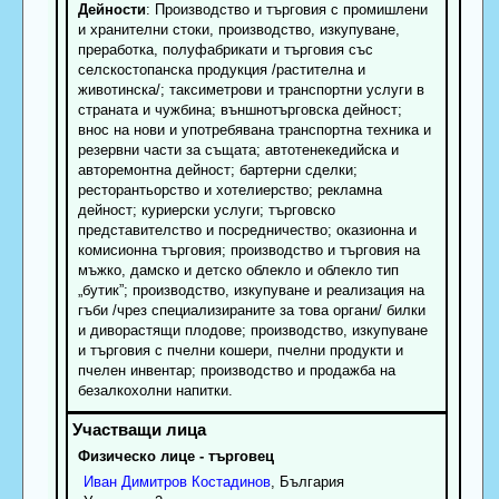
Дейности
: Производство и търговия с промишлени
и хранителни стоки, производство, изкупуване,
преработка, полуфабрикати и търговия със
селскостопанска продукция /растителна и
животинска/; таксиметрови и транспортни услуги в
страната и чужбина; външнотърговска дейност;
внос на нови и употребявана транспортна техника и
резервни части за същата; автотенекедийска и
авторемонтна дейност; бартерни сделки;
ресторантьорство и хотелиерство; рекламна
дейност; куриерски услуги; търговско
представителство и посредничество; оказионна и
комисионна търговия; производство и търговия на
мъжко, дамско и детско облекло и облекло тип
„бутик”; производство, изкупуване и реализация на
гъби /чрез специализираните за това органи/ билки
и диворастящи плодове; производство, изкупуване
и търговия с пчелни кошери, пчелни продукти и
пчелен инвентар; производство и продажба на
безалкохолни напитки.
Физическо лице - търговец
Иван
Димитров
Костадинов
, България