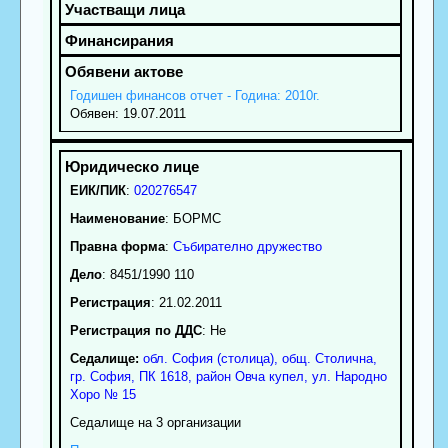
Годишен финансов отчет - Година: 2010г.
Обявен: 19.07.2011
ЕИК/ПИК
:
020276547
Наименование
:
БОРМС
Правна форма
:
Събирателно дружество
Дело
: 8451/1990 110
Регистрация
: 21.02.2011
Регистрация по ДДС
: Нe
Седалище:
обл.
София (столица)
,
общ. Столична
,
гр.
София
, ПК
1618
,
район Овча купел
,
ул. Народно
Хоро № 15
Седалище на 3 организации