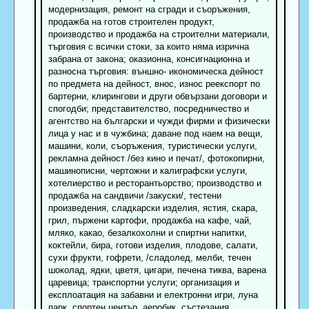
модернизация, ремонт на сгради и съоръжения,
продажба на готов строителен продукт,
производство и продажба на строителни материали,
търговия с всички стоки, за които няма изрична
забрана от закона; оказионна, консигнационна и
разносна търговия: външно- икономическа дейност
по предмета на дейност, внос, износ реекспорт по
бартерни, клирингови и други обвързани договори и
спогодби; представителство, посредничество и
агентство на български и чужди фирми и физически
лица у нас и в чужбина; даване под наем на вещи,
машини, коли, съоръжения, туристически услуги,
рекламна дейност /без кино и печат/, фотокопирни,
машинописни, чертожни и калиграфски услуги,
хотелиерство и ресторантьорство; производство и
продажба на сандвичи /закуски/, тестени
произведения, сладкарски изделия, ястия, скара,
грил, пържени картофи, продажба на кафе, чай,
мляко, какао, безалкохолни и спиртни напитки,
коктейли, бира, готови изделия, плодове, салати,
сухи фрукти, гофрети, /сладолед, мелби, течен
шоколад, ядки, цветя, цигари, печена тиква, варена
царевица; транспортни услуги; организация и
експлоатация на забавни и електронни игри, луна
парк, спортен център, аеробик, състезания,