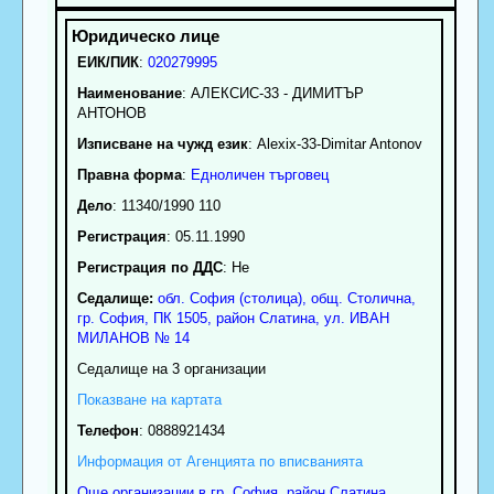
ЕИК/ПИК
:
020279995
Наименование
:
АЛЕКСИС-33 - ДИМИТЪР
АНТОНОВ
Изписване на чужд език
: Alexix-33-Dimitar Antonov
Правна форма
:
Едноличен търговец
Дело
: 11340/1990 110
Регистрация
: 05.11.1990
Регистрация по ДДС
: Нe
Седалище:
обл.
София (столица)
,
общ. Столична
,
гр.
София
, ПК
1505
,
район Слатина
,
ул. ИВАН
МИЛАНОВ № 14
Седалище на 3 организации
Показване на картата
Телефон
:
0888921434
Информация от Агенцията по вписванията
Още организации в гр. София, район Слатина