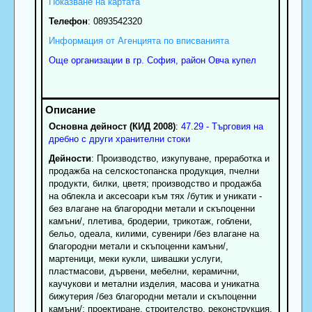
Показване на картата
Телефон
:
0893542320
Информация от Агенцията по вписванията
Още организации в гр. София, район Овча купел
Основна дейност (КИД 2008)
:
47.29 - Търговия на
дребно с други хранителни стоки
Дейности
: Производство, изкупуване, преработка и
продажба на селскостопанска продукция, пчелни
продукти, билки, цветя; производство и продажба
на облекла и аксесоари към тях /бутик и уникати -
без влагане на благородни метали и скъпоценни
камъни/, плетива, бродерии, трикотаж, гоблени,
бельо, одеала, килими, сувенири /без влагане на
благородни метали и скъпоценни камъни/,
мартеници, меки кукли, шивашки услуги,
пластмасови, дървени, мебелни, керамични,
каучукови и метални изделия, масова и уникатна
бижутерия /без благородни метали и скъпоценни
камъни/; проектиране, строителство, реконструкция,