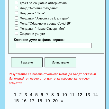
Тръст за социална алтернатива
Фонд "Активни граждани"
Фондация "Лале"
Фондация "Америка за България"
Фонд "Обединени срещу Covid-19"
Фондация "Чарлз Стюарт Мот"
Социални услуги
Ключови думи за финансиране:
ℹ
Резултатите са повече отколкото могат да бъдат показани.
Използвайте повече от опциите за търсене за по-точен
резултат.
1
2
3
4
5
6
7
8
9
10
11
12
13
14
15
16
17
18
19
20
»