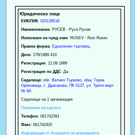
ЕИК/ПИК
:
020139518
Наименование
:
РУСЕВ - Руси Русев
Изписване на чужд език
: RUSEV - Rusi Rusev
Правна форма
:
Едноличен търговец
Дело
: 278/1989 410
Регистрация
: 12.09.1989
Регистрация по ДДС
: Да
Седалище:
обл.
Велико Търново
,
общ. Горна
Оряховица
,
с.
Драганово
, ПК
5137
,
ул. Трети март
№ 9А
Седалище на 1 организация
Показване на картата
Телефон
:
061742391
Факс
:
061742425
Информация от Агенцията по вписванията