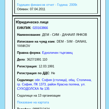
Годишен финансов отчет - Година: 2009г.
Обявен: 07.04.2011
ЕИК/ПИК
:
020163866
Наименование
:
ДЕМ - СИМ - ДАНАИЛ ЯНКОВ
Изписване на чужд език
: DEM - SIM - DANAIL
YANKOV
Правна форма
:
Едноличен търговец
Дело
: 3627/1991 110
Регистрация
: 12.03.1991
Регистрация по ДДС
: Нe
Седалище:
обл.
София (столица)
,
общ. Столична
,
гр.
София
, ПК
1373
,
район Красна поляна
,
ул.
СУХОДОЛСКА № 135
Седалище на 13 организации
Показване на картата