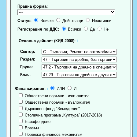
Правна форма:
Статус:
Всички
Действащи
Неактивни
Регистрация по ДДС:
Всички
Да
Не
Основна дейност (КИД 2008):
ℹ
Сектор:
Раздел:
Група:
Клас:
Финансирания:
ℹ
ИЛИ
И
Обществени поръчки - изпълнител
Обществени поръчки - възложител
Държавен фонд "Земеделие"
Столична програма „Култура” (2017-2018)
Еврофондове
Еразъм+
Норвежи финансов механизъм