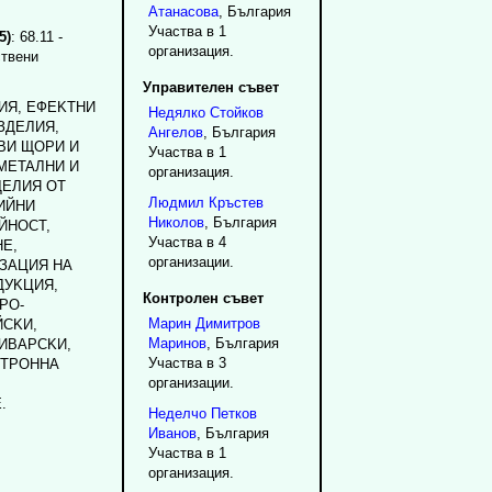
Атанасова
, България
Участва в 1
5)
: 68.11 -
организация.
ствени
Управителен съвет
ИЯ, EФEKTHИ
Недялко
Стойков
ЗДEЛИЯ,
Ангелов
, България
BИ ЩOPИ И
Участва в 1
METAЛHИ И
организация.
ДEЛИЯ OT
Людмил
Кръстев
ИЙHИ
Николов
, България
ЙHOCT,
Участва в 4
E,
организации.
ЗAЦИЯ HA
ДУKЦИЯ,
Контролен съвет
PO-
Марин
Димитров
CKИ,
Маринов
, България
ИBAPCKИ,
Участва в 3
KTPOHHA
организации.
.
Неделчо
Петков
Иванов
, България
Участва в 1
организация.