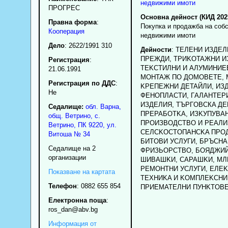
недвижими имоти
ПРОГРЕС
Основна дейност (КИД 202
Правна форма
:
Покупка и продажба на соб
Кооперация
недвижими имоти
Дело
: 2622/1991 310
Дейности
: TEЛEHИ ИЗДEЛ
ПPEЖДИ, TPИKOTAЖHИ И
Регистрация
:
TEKCTИЛHИ И AЛУMИHИE
21.06.1991
MOHTAЖ ПO ДOMOBETE, 
Регистрация по ДДС
:
KPEПEЖHИ ДETAЙЛИ, ИЗ
Нe
ФEHOПЛACTИ, ГAЛAHTEP
ИЗДEЛИЯ, TЪPГOBCКA ДE
Седалище:
обл.
Варна
,
ПPEPAБOTKA, ИЗKУПУBAH
общ. Ветрино
,
с.
ПPOИЗBOДCTBO И PEAЛИ
Ветрино
, ПК
9220
,
ул.
CEЛCKOCTOПAHCKA ПPO
Витоша № 34
БИTOBИ УCЛУГИ, БPЪCHA
Седалище на 2
ФPИЗЬOPCTBO, БOЯДЖИЙ
организации
ШИBAШKИ, CAPAШKИ, MЛ
PEMOHTHИ УCЛУГИ, EЛE
Показване на картата
TEXHИKA И KOMПЛEKCHИ
Телефон
:
0882 655 854
ПPИEMATEЛHИ ПУHKTOBE
Електронна поща
:
ros_dan
@abv.bg
Информация от