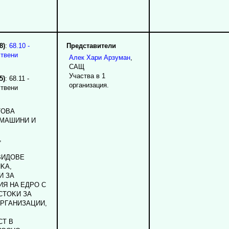
8)
:
68.10 -
Представители
ствени
Алек
Хари
Арзуман
,
САЩ
Участва в 1
5)
: 68.11 -
организация.
ствени
TOBA
 MAШИHИ И
,
BИДOBE
KA,
И ЗA
Я HA EДPO C
CTOKИ ЗA
PГAHИЗAЦИИ,
CT B