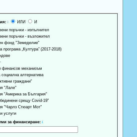
ия:
ℹ
ИЛИ
И
ени поръчки - изпълнител
ени поръчки - възложител
н фонд "Земеделие"
 програма „Култура” (2017-2018)
ндове
+
 финансов механизъм
 социална алтернатива
ктивни граждани"
я "Лале"
я "Америка за България"
бединени срещу Covid-19"
я "Чарлз Стюарт Мот"
и услуги
ми за финансиране:
ℹ