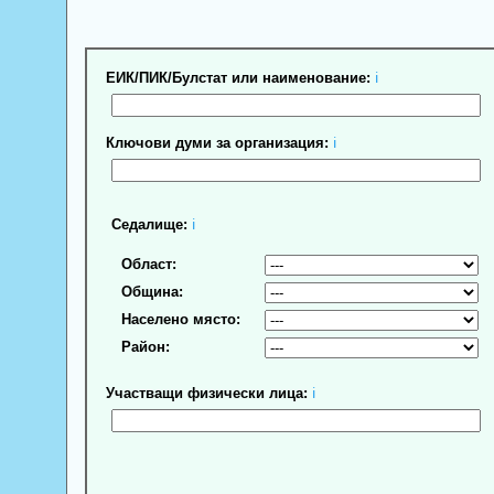
ЕИК/ПИК/Булстат или наименование:
ℹ
Ключови думи за организация:
ℹ
Седалище:
ℹ
Област:
Община:
Населено място:
Район:
Участващи физически лица:
ℹ