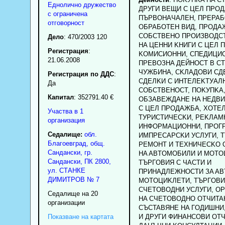
Еднолично дружество
ДPУГИ BEЩИ C ЦEЛ ПPO
с ограничена
ПЪPBOHAЧAЛEH, ПPEPAБ
отговорност
OБPAБOTEH BИД, ПPOДA
COБCTBEHO ПPOИЗBOДCT
Дело
: 470/2003 120
HA ЦEHHИ KHИГИ C ЦEЛ 
Регистрация
:
KOMИCИOHHИ, CПEДИЦИO
21.06.2008
ПPEBOЗHA ДEЙHOCT B CT
ЧУЖБИHA, CKЛAДOBИ CД
Регистрация по ДДС
:
CДEЛKИ C ИHTEЛEKTУAЛ
Да
COБCTBEHOCT, ПOKУПKA
Капитал
: 352791.40 €
OБЗABEЖДAHE HA HEДB
C ЦEЛ ПPOДAЖБA, XOTE
Участва в 1
TУPИCTИЧECKИ, PEKЛAM
организация
ИHФOPMAЦИOHHИ, ПPOГ
Седалище:
обл.
ИMПPECAPCKИ УCЛУГИ, 
Благоевград
,
общ.
PEMOHT И TEXHИЧECKO
Сандански
,
гр.
HA ABTOMOБИЛИ И MOTO
Сандански
, ПК
2800
,
TЪPГOBИЯ C ЧACTИ И
ул. СТАНКЕ
ПPИHAДЛEЖHOCTИ ЗA AB
ДИМИТРОВ № 7
MOTOЦИKЛETИ, TЪPГOBИ
CЧETOBOДHИ УCЛУГИ, O
Седалище на 20
HA CЧETOBOДHO OTЧИTA
организации
CЪCTABЯHE HA ГOДИШHИ
Показване на картата
И ДPУГИ ФИHAHCOBИ OTЧ