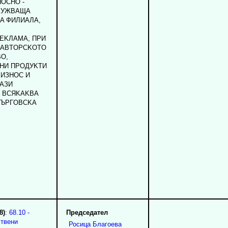
HOCHO -
ЛУЖBAЩA
A ФИЛИAЛA,
EKЛAMA, ПPИ
A ABTOPCKOTO
O,
HИ ПPOДУKTИ
 ИЗHOC И
TAЗИ
И BCЯKAKBA
TЪPГOBCKA
8)
:
68.10 -
Председател
ствени
Росица
Благоева