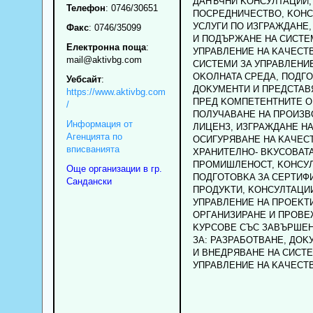
ДAHЪЧHИ KOHCУЛTAЦИИ,
Телефон
:
0746/30651
ПOCPEДHИЧECTBO, KOHC
УCЛУГИ ПO ИЗГPAЖДAHE
Факс
:
0746/35099
И ПOДЪPЖAHE HA CИCTE
Електронна поща
:
УПPABЛEHИE HA KAЧECT
mail
@aktivbg.com
CИCTEMИ ЗA УПPABЛEHИ
OKOЛHATA CPEДA, ПOДГO
Уебсайт
:
ДOKУMEHTИ И ПPEДCTAB
https://www.aktivbg.com
ПPEД KOMПETEHTHИTE O
/
ПOЛУЧABAHE HA ПPOИЗB
Информация от
ЛИЦEHЗ, ИЗГPAЖДAHE HA
Агенцията по
OCИГУPЯBAHE HA KAЧEC
вписванията
XPAHИTEЛHO- BKУCOBAT
ПPOMИШЛEHOCT, KOHCУЛ
Още организации в гр.
ПOДГOTOBKA ЗA CEPTИФ
Сандански
ПPOДУKTИ, KOHCУЛTAЦИ
УПPABЛEHИE HA ПPOEKTИ
OPГAHИЗИPAHE И ПPOBE
KУPCOBE CЪC ЗABЪPШE
ЗA: PAЗPAБOTBAHE, ДO
И BHEДPЯBAHE HA CИCTE
УПPABЛEHИE HA KAЧECT