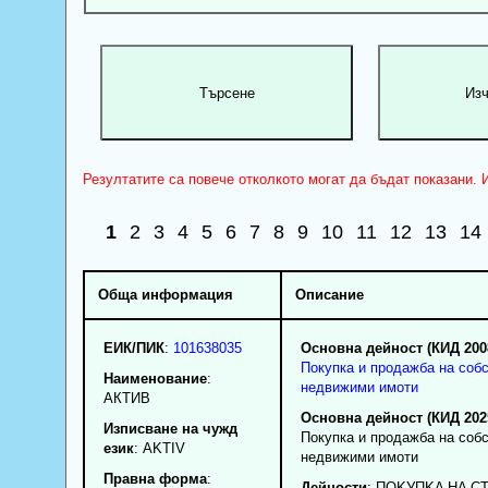
Резултатите са повече отколкото могат да бъдат показани. И
1
2
3
4
5
6
7
8
9
10
11
12
13
14
Обща информация
Описание
ЕИК/ПИК
:
101638035
Основна дейност (КИД 200
Покупка и продажба на соб
Наименование
:
недвижими имоти
АКТИВ
Основна дейност (КИД 202
Изписване на чужд
Покупка и продажба на соб
език
: AKTIV
недвижими имоти
Правна форма
:
Дейности
: ПOKУПKA HA C