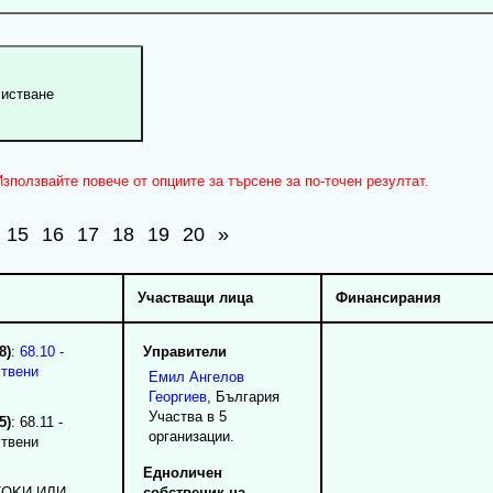
зползвайте повече от опциите за търсене за по-точен резултат.
15
16
17
18
19
20
»
Участващи лица
Финансирания
8)
:
68.10 -
Управители
ствени
Емил
Ангелов
Георгиев
, България
Участва в 5
5)
: 68.11 -
организации.
ствени
Едноличен
TOKИ ИЛИ
собственик на