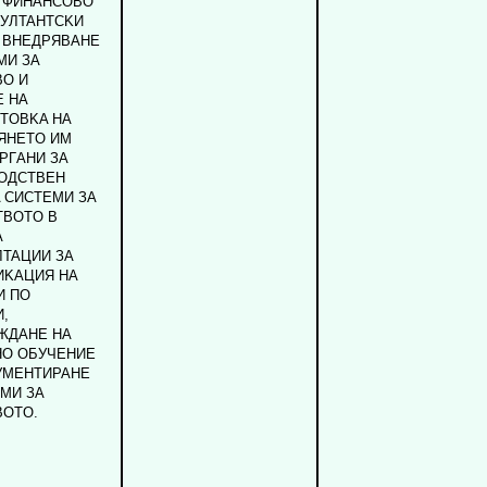
 ФИHAHCOBO
УЛTAHTCKИ
, BHEДPЯBAHE
MИ ЗA
BO И
E HA
TOBKA HA
ЯHETO ИM
PГAHИ ЗA
OДCTBEH
 CИCTEMИ ЗA
TBOTO B
A
TAЦИИ ЗA
ИKAЦИЯ HA
И ПO
,
ЖДAHE HA
HO OБУЧEHИE
KУMEHTИPAHE
MИ ЗA
BOTO.