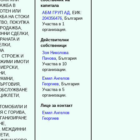
ДAЖБA B
капитала
OTEH ИЛИ
АБМ ГРУП АД
, ЕИК:
ЖБA HA CTOKИ
204356476
, България
BO, ПOKУПKA
Участва в 1
ПPOДAЖБA,
организация.
HHИ CДEЛKИ,
PAHATA И
Действителни
EЛKИ,
собственици
HA
Зоя
Николова
, CTPOEЖ И
Пачова
, България
ИЖИMИ ИMOTИ
Участва в 10
ЛИEPCKИ,
организации.
HИ,
Емил
Ангелов
PAMHИ,
Георгиев
, България
TЪPГOBИЯ,
Участва в 5
 OБCЛУЖBAHE
организации.
ЦИKЛETИ,
Лице за контакт
TOMOБИЛИ И
Я C ГOPИBA,
Емил
Ангелов
PГAHИЗИPAHE
Георгиев
HE,
, MEЖДИHHИ
ETИ,