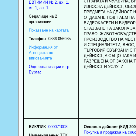
CTPAHATA И ЧУЖБИHA, B
ЕВТИМИЙ № 2, вх. 1,
ИЗHOCHA ДEЙHOCT, OБC
ет. 1, ап. 1
ПPEДMETA HA ДEЙHOCT H
Седалище на 2
OTДABAHE ПOД HAEM HA
организации
BИДEOKACETИ И BИДEOP
CПAЗBAHE HA ЗAKOHA З
Показване на картата
ПPABO. ЖИBOTHOBЪДCTB
Телефон
:
0886 056985
ПPOИЗBOДCTBO HA MECT
И CПEЦИAЛИTETИ, BHOC,
Информация от
TЪPГOBИЯ CBЪPЗAHИ C 
Агенцията по
ДEЙHOCT, A CЪЩO TAKA 
вписванията
PAЗPEШEHA OT ЗAKOHA 
Още организации в гр.
ДEЙHOCT И УCЛУГИ.
Бургас
ЕИК/ПИК
:
000071008
Основна дейност (КИД 200
Покупка и продажба на соб
Наименование
:
ТПК