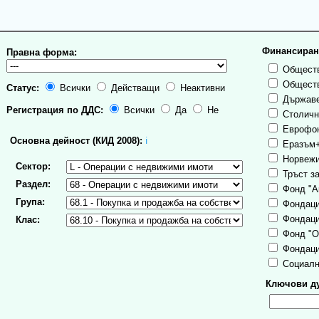
Финансиран
Правна форма:
Обществ
Обществ
Статус:
Всички
Действащи
Неактивни
Държаве
Регистрация по ДДС:
Всички
Да
Не
Столична
Еврофо
Основна дейност (КИД 2008):
ℹ
Еразъм
Норвежи
Сектор:
Тръст за
Раздел:
Фонд "А
Група:
Фондаци
Фондаци
Клас:
Фонд "О
Фондаци
Социалн
Ключови ду