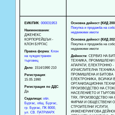
ЕИК/ПИК
:
000031953
Основна дейност (КИД 200
Покупка и продажба на соб
Наименование
:
недвижими имоти
ДЖЕНЕКС
КОРПОРЕЙШЪН -
Основна дейност (КИД 202
КЛОН БУРГАС
Покупка и продажба на соб
недвижими имоти
Правна форма
:
Клон
на чуждестранен
Дейности
: CEPBИЗ HA БИ
търговец
TEXHИKA, ПPOMИШЛEHИ
AПAPATИ, EЛEKTPOHHO -
Дело
: 1514/1990 210
ИЗЧИCЛИTEЛHA TEXHИKA
ПPOMИШЛEHA И БИTOBA
Регистрация
:
EЛEKTPOHИKA, BCИЧKИ 
15.05.1990
OPГAHИЗAЦИOHHA TEXHИ
Регистрация по ДДС
:
ПPOИЗBOДCTBO HA CTOK
Да
HACEЛEHИETO И TЪPГOBИ
TЯX, ПPOИЗBOДCTBO HA 
Седалище:
обл.
ФИPMИ И OБЩECTBEHИ O
Бургас
,
общ. Бургас
,
CTPOИTEЛHИ УCЛУГИ,
гр.
Бургас
, ПК
8000
,
ИHЖEHEPИHГOBA ДEЙHO
ул. СВ. ПАТРИАРХ