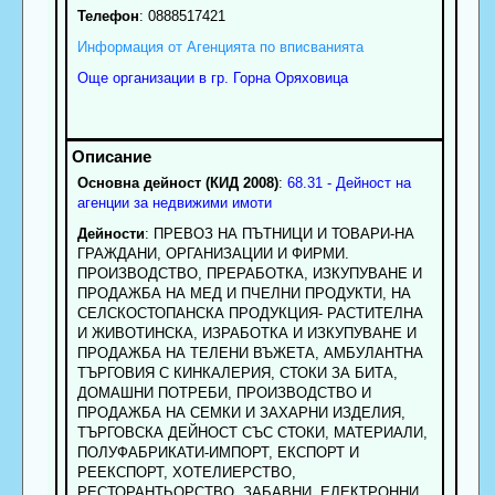
Телефон
:
0888517421
Информация от Агенцията по вписванията
Още организации в гр. Горна Оряховица
Основна дейност (КИД 2008)
:
68.31 - Дейност на
агенции за недвижими имоти
Дейности
: ПРЕВОЗ НА ПЪТНИЦИ И ТОВАРИ-НА
ГРАЖДАНИ, ОРГАНИЗАЦИИ И ФИРМИ.
ПРОИЗВОДСТВО, ПРЕРАБОТКА, ИЗКУПУВАНЕ И
ПРОДАЖБА НА МЕД И ПЧЕЛНИ ПРОДУКТИ, НА
СЕЛСКОСТОПАНСКА ПРОДУКЦИЯ- РАСТИТЕЛНА
И ЖИВОТИНСКА, ИЗРАБОТКА И ИЗКУПУВАНЕ И
ПРОДАЖБА НА ТЕЛЕНИ ВЪЖЕТА, АМБУЛАНТНА
ТЪРГОВИЯ С КИНКАЛЕРИЯ, СТОКИ ЗА БИТА,
ДОМАШНИ ПОТРЕБИ, ПРОИЗВОДСТВО И
ПРОДАЖБА НА СЕМКИ И ЗАХАРНИ ИЗДЕЛИЯ,
ТЪРГОВСКА ДЕЙНОСТ СЪС СТОКИ, МАТЕРИАЛИ,
ПОЛУФАБРИКАТИ-ИМПОРТ, ЕКСПОРТ И
РЕЕКСПОРТ, ХОТЕЛИЕРСТВО,
РЕСТОРАНТЬОРСТВО, ЗАБАВНИ, ЕЛЕКТРОННИ