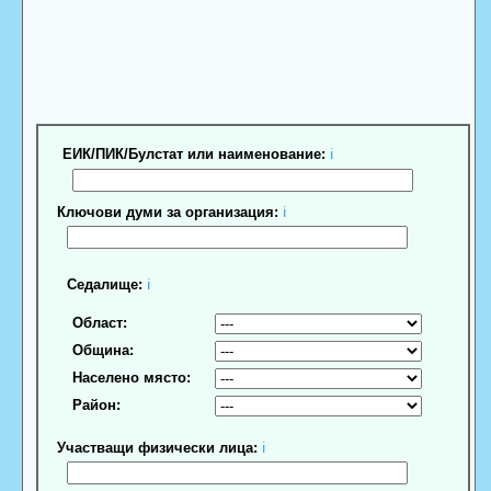
ЕИК/ПИК/Булстат или наименование:
ℹ
Ключови думи за организация:
ℹ
Седалище:
ℹ
Област:
Община:
Населено място:
Район:
Участващи физически лица:
ℹ