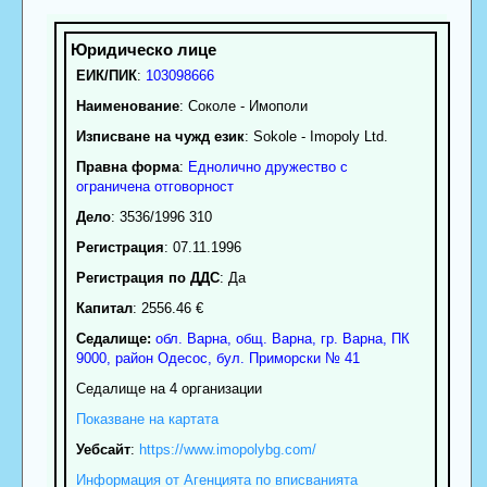
ЕИК/ПИК
:
103098666
Наименование
:
Соколе - Имополи
Изписване на чужд език
: Sokole - Imopoly Ltd.
Правна форма
:
Еднолично дружество с
ограничена отговорност
Дело
: 3536/1996 310
Регистрация
: 07.11.1996
Регистрация по ДДС
: Да
Капитал
: 2556.46 €
Седалище:
обл.
Варна
,
общ. Варна
,
гр.
Варна
, ПК
9000
,
район Одесос
,
бул. Приморски № 41
Седалище на 4 организации
Показване на картата
Уебсайт
:
https://www.imopolybg.com/
Информация от Агенцията по вписванията