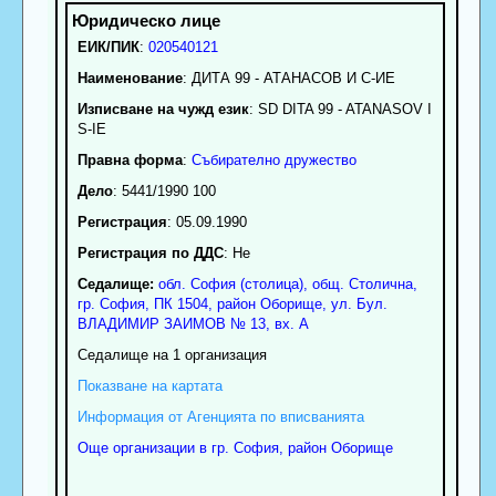
ЕИК/ПИК
:
020540121
Наименование
:
ДИТА 99 - АТАНАСОВ И С-ИЕ
Изписване на чужд език
: SD DITA 99 - ATANASOV I
S-IE
Правна форма
:
Събирателно дружество
Дело
: 5441/1990 100
Регистрация
: 05.09.1990
Регистрация по ДДС
: Нe
Седалище:
обл.
София (столица)
,
общ. Столична
,
гр.
София
, ПК
1504
,
район Оборище
,
ул. Бул.
ВЛАДИМИР ЗАИМОВ № 13, вх. А
Седалище на 1 организация
Показване на картата
Информация от Агенцията по вписванията
Още организации в гр. София, район Оборище