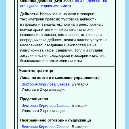
Основна дейност (КИД 2008)
:
68.31 - Дейност на
агенции за недвижими имоти
Дейности
: Извършване на леки и товарни
таксиметрови превози; търговска дейност -
вътрешна и външна, експортна и реекспортна с
всички хранителни и нехранителни стоки,
позволени от закона, комисионна, оказионна и
посредническа дейност; всички видове услуги на
населението; създаване и експлоатация на
павилиони за кафе, сандвичи, топли и студени
закуски и ястия, сладкарски и захарни изделия,
безалкохолни и алкохолни напитки.
Лица, на които е възложено управлението
Виктория
Кирилова
Савова
, България
Участва в 2 организации.
Представители
Виктория
Кирилова
Савова
, България
Участва в 2 организации.
Неограничено отговорни съдружници
Виктория
Кирилова
Савова
, България