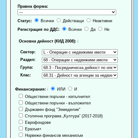
Правна форма:
Статус:
Всички
Действащи
Неактивни
Регистрация по ДДС:
Всички
Да
Не
Основна дейност (КИД 2008):
ℹ
Сектор:
Раздел:
Група:
Клас:
Финансирания:
ℹ
ИЛИ
И
Обществени поръчки - изпълнител
Обществени поръчки - възложител
Държавен фонд "Земеделие"
Столична програма „Култура” (2017-2018)
Еврофондове
Еразъм+
Норвежи финансов механизъм