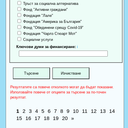
Тръст за социална алтернатива
Фонд "Активни граждани"
Фондация "Лале"
Фондация "Америка за България"
Фонд "Обединени срещу Covid-19"
Фондация "Чарлз Стюарт Мот"
Социални услуги
Ключови думи за финансиране:
ℹ
Резултатите са повече отколкото могат да бъдат показани.
Използвайте повече от опциите за търсене за по-точен
резултат.
1
2
3
4
5
6
7
8
9
10
11
12
13
14
15
16
17
18
19
20
»