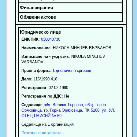
ЕИК/ПИК
:
030040730
Наименование
:
НИКОЛА МИНЧЕВ ВЪРБАНОВ
Изписване на чужд език
: NIKOLA MINCHEV
VARBANOV
Правна форма
:
Едноличен търговец
Дело
: 116/1990 410
Регистрация
: 02.02.1990
Регистрация по ДДС
: Нe
Седалище:
обл.
Велико Търново
,
общ. Горна
Оряховица
,
гр.
Горна Оряховица
, ПК
5100
,
ул. УЛ.
ОТЕЦ ПАИСИЙ № 69
Седалище на 1 организация
Показване на картата