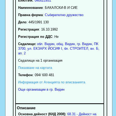
ЕИК/ПИК
:
040021931
Наименование
:
БАКАЛСКИ-В И СИЕ
Правна форма
:
Събирателно дружество
Дело
: 445/1991 130
Регистрация
: 16.10.1992
Регистрация по ДДС
: Нe
Седалище:
обл.
Видин
,
общ. Видин
,
гр.
Видин
, ПК
3700
,
ул. ЕКЗАPХ ЙОСИФ І, бл. СТРОИТЕЛ, вх. Б,
ап. 2
Седалище на 1 организация
Показване на картата
Телефон
:
094/ 600 481
Информация от Агенцията по вписванията
Още организации в гр. Видин
Основна дейност (КИД 2008)
:
68.31 - Дейност на