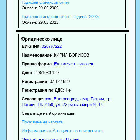
Годишен финансов отчет
Обявен: 29.06.2009
Годишен финансов отчет - Година: 2009г.
Обявен: 29.02.2012
ЕИК/ПИК
:
020767222
Наименование
:
КИРИЛ БОРИСОВ
Правна форма
:
Едноличен търговец
Дело
: 228/1989 120
Регистрация
: 07.12.1989
Регистрация по ДДС
: Нe
Седалище:
обл.
Благоевград
,
общ. Петрич
,
гр.
Петрич
, ПК
2850
,
ул. 22-ри октомври № 14
Седалище на 9 организации
Показване на картата
Информация от Агенцията по вписванията
Още организации в гр. Петрич