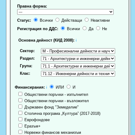
Правна форма:
Статус:
Всички
Действащи
Неактивни
Регистрация по ДДС:
Всички
Да
Не
Основна дейност (КИД 2008):
ℹ
Сектор:
Раздел:
Група:
Клас:
Финансирания:
ℹ
ИЛИ
И
Обществени поръчки - изпълнител
Обществени поръчки - възложител
Държавен фонд "Земеделие"
Столична програма „Култура” (2017-2018)
Еврофондове
Еразъм+
Норвежи финансов механизъм