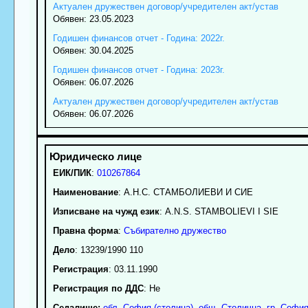
Актуален дружествен договор/учредителен акт/устав
Обявен: 23.05.2023
Годишен финансов отчет - Година: 2022г.
Обявен: 30.04.2025
Годишен финансов отчет - Година: 2023г.
Обявен: 06.07.2026
Актуален дружествен договор/учредителен акт/устав
Обявен: 06.07.2026
ЕИК/ПИК
:
010267864
Наименование
:
А.Н.С. СТАМБОЛИЕВИ И СИЕ
Изписване на чужд език
: A.N.S. STAMBOLIEVI I SIE
Правна форма
:
Събирателно дружество
Дело
: 13239/1990 110
Регистрация
: 03.11.1990
Регистрация по ДДС
: Нe
Седалище:
обл.
София (столица)
,
общ. Столична
,
гр.
Софи