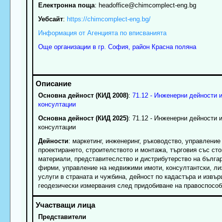
Електронна поща
:
headoffice
@chimcomplect-eng.bg
Уебсайт
:
https://chimcomplect-eng.bg/
Информация от Агенцията по вписванията
Още организации в гр. София, район Красна поляна
Основна дейност (КИД 2008)
:
71.12 - Инженерни дейности 
консултации
Основна дейност (КИД 2025)
: 71.12 - Инженерни дейности 
консултации
Дейности
: маркетинг, инженеринг, ръководство, управление
проектирането, строителството и монтажа, търговия със ст
материали, представитеслство и дистрибутерство на бълга
фирми, управление на недвижими имоти, консултантски, ли
услуги в страната и чужбина, дейност по кадастъра и извъ
геодезически измервания след придобиване на правоспосо
Представители