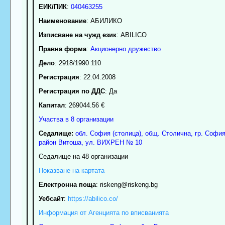
ЕИК/ПИК
:
040463255
Наименование
:
АБИЛИКО
Изписване на чужд език
: ABILICO
Правна форма
:
Акционерно дружество
Дело
: 2918/1990 110
Регистрация
: 22.04.2008
Регистрация по ДДС
: Да
Капитал
: 269044.56 €
Участва в 8 организации
Седалище:
обл.
София (столица)
,
общ. Столична
,
гр.
Софи
район Витоша
,
ул. ВИХРЕН № 10
Седалище на 48 организации
Показване на картата
Електронна поща
:
riskeng
@riskeng.bg
Уебсайт
:
https://abilico.co/
Информация от Агенцията по вписванията