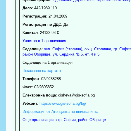
Дело
: 442/1989 110
Регистрация
: 24.04.2009
Регистрация по ДДС
: Да
Капитал
: 24132.98 €
Участва в 1 организация
Седалище:
обл.
София (столица)
,
общ. Столична
,
гр.
Софи
район Оборище
,
ул. Сердика № 5, ет. 4 и 5
Седалище на 1 организация
Показване на картата
Телефон
:
02/9238288
Факс
:
02/9805852
Електронна поща
:
disheva
@gis-sofia.bg
Уебсайт
:
https://www.gis-sofia.bg/bg/
Информация от Агенцията по вписванията
Още организации в гр. София, район Оборище