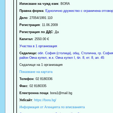
Изписване на чужд език
: BORA
Правна форма
:
Еднолично дружество с ограничена отгово
Дело
: 27054/1991 110
Регистрация
: 11.06.2009
Регистрация по ДДС
: Да
Капитал
: 2550.00 €
Участва в 1 организация
Седалище:
обл.
София (столица)
,
общ. Столична
,
гр.
Софи
район Овча купел
,
ж.к. Овча купел I, бл. 8, ет. 8, ап. 45
Седалище на 1 организация
Показване на картата
Телефон
:
02 8180336
Факс
:
02 8180335
Електронна поща
:
bora1
@mail.bg
Уебсайт
:
https://bora.bg/
Информация от Агенцията по вписванията