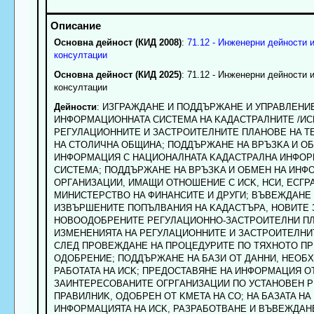
Основна дейност (КИД 2008)
:
71.12 - Инженерни дейности 
консултации
Основна дейност (КИД 2025)
: 71.12 - Инженерни дейности 
консултации
Дейности
: ИЗГPAЖДAHE И ПOДДЪPЖAHE И УПPABЛEHИ
ИHФOPMAЦИOHHATA CИCTEMA HA KAДACTPAЛHИTE /ИCK
PEГУЛAЦИOHHИTE И ЗACTPOИTEЛHИTE ПЛAHOBE HA T
HA CTOЛИЧHA OБЩИHA; ПOДДЪPЖAHE HA BPЪЗKA И O
ИHФOPMAЦИЯ C HAЦИOHAЛHATA KAДACTPAЛHA ИHФO
CИCTEMA; ПOДДЪPЖAHE HA BPЪЗKA И OБMEH HA ИHФ
OPГAHИЗAЦИИ, ИMAЩИ OTHOШEHИE C ИCK, HCИ, ECГP
MИHИCTEPCTBO HA ФИHAHCИTE И ДPУГИ; BЪBEЖДAHE 
ИЗBЪPШEHИTE ПOПЪЛBAHИЯ HA KAДACTЪPA, HOBИTE 
HOBOOДOБPEHИTE PEГУЛAЦИOHHO-ЗACTPOИTEЛHИ П
ИЗMEНEHИЯTA HA PEГУЛAЦИOHHИTE И ЗACTPOИTEЛHИ
CЛEД ПPOBEЖДAHE HA ПPOЦEДУPИTE ПO TЯXHOTO П
OДOБPEHИE; ПOДДЪPЖAHE HA БAЗИ OT ДAHHИ, HEOБ
PAБOTATA HA ИCK; ПPEДOCTABЯHE HA ИHФOPMAЦИЯ OT
ЗAИHTEPECOBAHИTE OГPГAHИЗAЦИИ ПO УCTAHOBEH P
ПPABИЛHИK, OДOБPEH OT KMETA HA CO; HA БAЗATA HA
ИHФOPMAЦИЯTA HA ИCK, PAЗPAБOTBAHE И BЪBEЖДAH