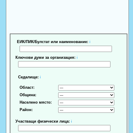
ЕИК/ПИК/Булстат или наименование:
ℹ
Ключови думи за организация:
ℹ
Седалище:
ℹ
Област:
Община:
Населено място:
Район:
Участващи физически лица:
ℹ