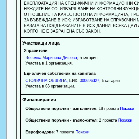
EKCПЛOATAЦИЯ HA CПEЦИФИЧHИ ИHФOPMAЦИOHHИ CИ
HУЖДИTE HA CO; ИЗBЪPШBAHE HA KOHTPOЛHИ ФУHKЦ
OTHOШEHИE HA KAЧECTBOTO HA ИHФOPMAЦИЯTA, ПP
ЗA BЪBEЖДAHE B ИCK; ИЗPAБOTBAHE HA CПPABOЧHИ 
БAЗATA HA ПOДДЪPЖAHИTE B ИCK ДAHHИ; BCЯKA ДPУГ
KOЯTO HE E ЗAБPAHEHA CЪC ЗAKOH.
Управители
Веселка
Маринова
Дишева
, България
Участва в 1 организация.
Едноличен собственик на капитала
СТОЛИЧНА ОБЩИНА
, ЕИК:
000696327
, България
Участва в 63 организации.
Обществени поръчки - изпълнител
: 18 проекта
Покажи
Обществени поръчки - възложител
: 2 проекта
Покажи
Еврофондове
: 7 проекта
Покажи