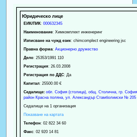
ЕИК/ПИК
:
000632345
Наименование
:
Химкомплект инженеринг
Изписване на чужд език
: chimcomplect engineering jsc
Правна форма
:
Акционерно дружество
Дело
: 25353/1991 110
Регистрация
: 26.03.2008
Регистрация по ДДС
: Да
Капитал
: 25500.00 €
Седалище:
обл.
София (столица)
,
общ. Столична
,
гр.
Софи
район Красна поляна
,
ул. Александър Стамболииски № 205
Седалище на 1 организация
Показване на картата
Телефон
:
02 822 34 60
Факс
:
02 920 14 81