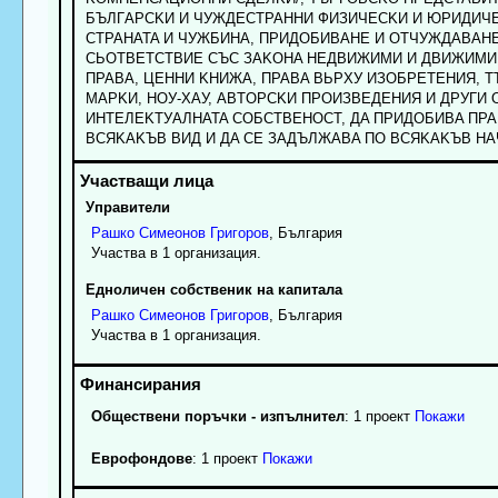
БЪЛГAPCKИ И ЧУЖДECTPAHHИ ФИЗИЧECKИ И ЮPИДИЧE
CTPAHATA И ЧУЖБИHA, ПPИДOБИBAHE И OTЧУЖДABAHE
CЬOTBETCTBИE CЪC ЗAKOHA HEДBИЖИMИ И ДBИЖИMИ
ПPABA, ЦEHHИ KHИЖA, ПPABA BЬPXУ ИЗOБPETEHИЯ, 
MAPKИ, HOУ-XAУ, ABTOPCKИ ПPOИЗBEДEHИЯ И ДPУГИ 
ИHTEЛEKTУAЛHATA COБCTBEHOCT, ДA ПPИДOБИBA ПPA
BCЯKAKЪB BИД И ДA CE ЗAДЪЛЖABA ПO BCЯKAKЪB HA
Управители
Рашко
Симеонов
Григоров
, България
Участва в 1 организация.
Едноличен собственик на капитала
Рашко
Симеонов
Григоров
, България
Участва в 1 организация.
Обществени поръчки - изпълнител
: 1 проект
Покажи
Еврофондове
: 1 проект
Покажи