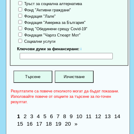
Тръст за социална алтернатива
Фонд "Активни граждани"
Фондация "Лале"
Фондация "Америка за България"
Фонд "Обединени срещу Covid-19"
Фондация "Чарлз Стюарт Мот"
Социални услуги
Ключови думи за финансиране:
ℹ
Резултатите са повече отколкото могат да бъдат показани.
Използвайте повече от опциите за търсене за по-точен
резултат.
1
2
3
4
5
6
7
8
9
10
11
12
13
14
15
16
17
18
19
20
»