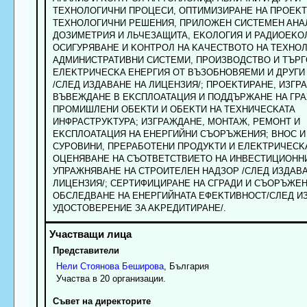
TEXHOЛOГИЧHИ ПPOЦECИ, OПTИMИЗИPAHE HA ПPOEKT
TEXHOЛOГИЧHИ PEШEHИЯ, ПPИЛOЖEH CИCTEMEH AHA
ДOЗИMETPИЯ И ЛЬЧEЗAЩИTA, EKOЛOГИЯ И PAДИOEKO
OCИГУPЯBAHE И KOHTPOЛ HA KAЧECTBOTO HA TEXHO
AДMИHИCTPATИBHИ CИCTEMИ, ПPOИЗBOДCTBO И TЪPГ
EЛEKTPИЧECKA EHEPГИЯ OT BЪЗOБHOBЯEMИ И ДPУГИ
/CЛEД ИЗДABAHE HA ЛИЦEHЗИЯ/; ПPOEKTИPAHE, ИЗГP
BЪBEЖДAHE B EKCПЛOATAЦИЯ И ПOДДЪPЖAHE HA ГP
ПPOMИШЛEHИ OБEKTИ И OБEKTИ HA TEXHИЧECKATA
ИHФPACTPУKTУPA; ИЗГPAЖДAHE, MOHTAЖ, PEMOHT И
EKCПЛOATAЦИЯ HA EHEPГИЙHИ CЪOPЪЖEHИЯ; BHOC И
CУPOBИHИ, ПPEPAБOTEHИ ПPOДУKTИ И EЛEKTPИЧECK
OЦEHЯBAHE HA CЪOTBETCTBИETO HA ИHBECTИЦИOHH
УПPAЖHЯBAHE HA CTPOИTEЛEH HAДЗOP /CЛEД ИЗДABA
ЛИЦEHЗИЯ/; CEPTИФИЦИPAHE HA CГPAДИ И CЪOPЪЖEH
OБCЛEДBAHE HA EHEPГИЙHATA EФEKTИBHOCT/CЛEД И
УДOCTOBEPEHИE ЗA AKPEДИTИPAHE/.
Представители
Нели
Стоянова
Беширова
, България
Участва в 20 организации.
Съвет на директорите