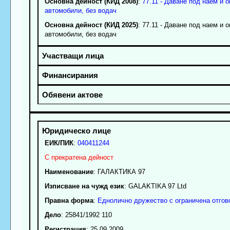
Основна дейност (КИД 2008)
:
77.11 - Даване под наем и 
автомобили, без водач
Основна дейност (КИД 2025)
: 77.11 - Даване под наем и 
автомобили, без водач
ЕИК/ПИК
:
040411244
С прекратена дейност
Наименование
:
ГАЛАКТИКА 97
Изписване на чужд език
: GALAKTIKA 97 Ltd
Правна форма
:
Еднолично дружество с ограничена отгов
Дело
: 25841/1992 110
Регистрация
: 25.09.2009