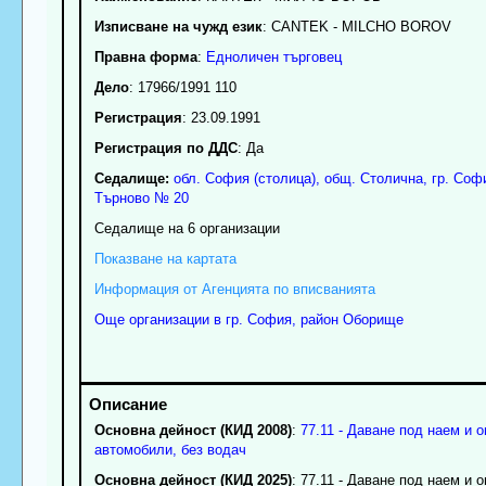
Изписване на чужд език
: CANTEK - MILCHO BOROV
Правна форма
:
Едноличен търговец
Дело
: 17966/1991 110
Регистрация
: 23.09.1991
Регистрация по ДДС
: Да
Седалище:
обл.
София (столица)
,
общ. Столична
,
гр.
Соф
Търново № 20
Седалище на 6 организации
Показване на картата
Информация от Агенцията по вписванията
Още организации в гр. София, район Оборище
Основна дейност (КИД 2008)
:
77.11 - Даване под наем и 
автомобили, без водач
Основна дейност (КИД 2025)
: 77.11 - Даване под наем и 