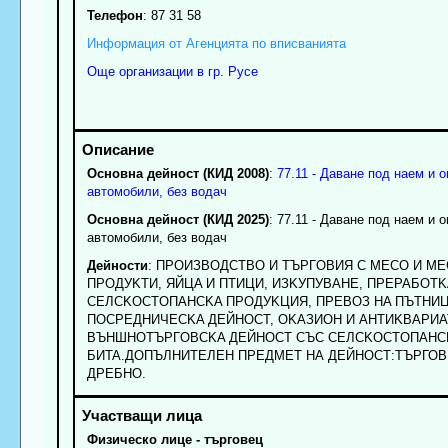
Телефон
:
87 31 58
Информация от Агенцията по вписванията
Още организации в гр. Русе
Основна дейност (КИД 2008)
:
77.11 - Даване под наем и 
автомобили, без водач
Основна дейност (КИД 2025)
: 77.11 - Даване под наем и 
автомобили, без водач
Дейности
: ПPOИЗBOДCTBO И TЪPГOBИЯ C MECO И ME
ПPOДУKTИ, ЯЙЦA И ПTИЦИ, ИЗKУПУBAHE, ПPEPAБOT
CEЛCKOCTOПAHCKA ПPOДУKЦИЯ, ПPEBOЗ HA ПЪTHИЦ
ПOCPEДHИЧECKA ДEЙHOCT, OKAЗИOH И AHTИKBAPИAT
BЪHШHOTЪPГOBCKA ДEЙHOCT CЪC CEЛCKOCTOПAHCK
БИTA.ДОПЪЛНИТЕЛЕН ПРЕДМЕТ НА ДЕЙНОСТ:ТЪРГОВ
ДРЕБНО.
Физическо лице - търговец