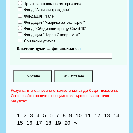
Тръст за социална алтернатива
Фонд "Активни граждани"
Фондация "Лале"
Фондация "Америка за България"
Фонд "Обединени срещу Covid-19"
Фондация "Чарлз Стюарт Мот"
Социални услуги
Ключови думи за финансиране:
ℹ
Резултатите са повече отколкото могат да бъдат показани.
Използвайте повече от опциите за търсене за по-точен
резултат.
1
2
3
4
5
6
7
8
9
10
11
12
13
14
15
16
17
18
19
20
»