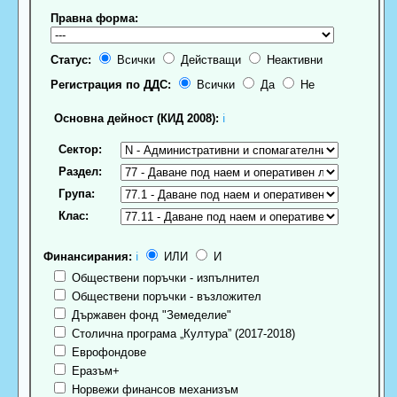
Правна форма:
Статус:
Всички
Действащи
Неактивни
Регистрация по ДДС:
Всички
Да
Не
Основна дейност (КИД 2008):
ℹ
Сектор:
Раздел:
Група:
Клас:
Финансирания:
ℹ
ИЛИ
И
Обществени поръчки - изпълнител
Обществени поръчки - възложител
Държавен фонд "Земеделие"
Столична програма „Култура” (2017-2018)
Еврофондове
Еразъм+
Норвежи финансов механизъм