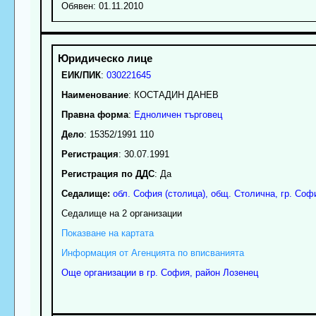
Обявен: 01.11.2010
ЕИК/ПИК
:
030221645
Наименование
:
КОСТАДИН ДАНЕВ
Правна форма
:
Едноличен търговец
Дело
: 15352/1991 110
Регистрация
: 30.07.1991
Регистрация по ДДС
: Да
Седалище:
обл.
София (столица)
,
общ. Столична
,
гр.
Соф
Седалище на 2 организации
Показване на картата
Информация от Агенцията по вписванията
Още организации в гр. София, район Лозенец