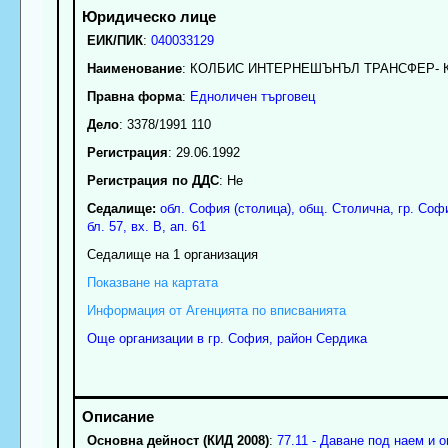
ЕИК/ПИК
:
040033129
Наименование
:
КОЛБИС ИНТЕРНЕШЪНЪЛ ТРАНСФЕР- 
Правна форма
:
Едноличен търговец
Дело
: 3378/1991 110
Регистрация
: 29.06.1992
Регистрация по ДДС
: Нe
Седалище:
обл.
София (столица)
,
общ. Столична
,
гр.
Соф
бл. 57, вх. В, ап. 61
Седалище на 1 организация
Показване на картата
Информация от Агенцията по вписванията
Още организации в гр. София, район Сердика
Основна дейност (КИД 2008)
:
77.11 - Даване под наем и 