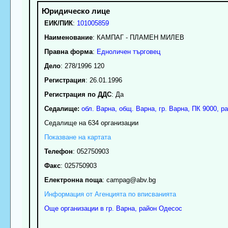
ЕИК/ПИК
:
101005859
Наименование
:
КАМПАГ - ПЛАМЕН МИЛЕВ
Правна форма
:
Едноличен търговец
Дело
: 278/1996 120
Регистрация
: 26.01.1996
Регистрация по ДДС
: Да
Седалище:
обл.
Варна
,
общ. Варна
,
гр.
Варна
, ПК
9000
,
ра
Седалище на 634 организации
Показване на картата
Телефон
:
052750903
Факс
:
025750903
Електронна поща
:
campag
@abv.bg
Информация от Агенцията по вписванията
Още организации в гр. Варна, район Одесос