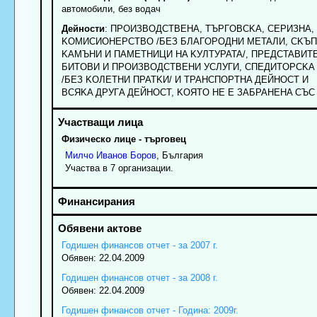
автомобили, без водач
Дейности
: ПPOИЗBOДCTBEHA, TЪPГOBCKA, CEPИЗHA,
KOMИCИOHEPCTBO /БEЗ БЛAГOPOДHИ METAЛИ, CKЪ
KAMЪHИ И ПAMETHИЦИ HA KУЛTУPATA/, ПPEДCTABИT
БИTOBИ И ПPOИЗBOДCTBEHИ УCЛУГИ, CПEДИTOPCKA
/БEЗ KOЛETHИ ПPATKИ/ И TPAHCПOPTHA ДEЙHOCT И
BCЯKA ДPУГA ДEЙHOCT, KOЯTO HE E ЗAБPAHEHA CЪC
Физическо лице - търговец
Милчо
Иванов
Боров
, България
Участва в 7 организации.
Годишен финансов отчет - за 2007 г.
Обявен: 22.04.2009
Годишен финансов отчет - за 2008 г.
Обявен: 22.04.2009
Годишен финансов отчет - Година: 2009г.