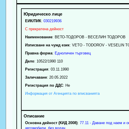
ЕИК/ПИК
:
030219936
С прекратена дейност
Наименование
:
ВЕТО-ТОДОРОВ - ВЕСЕЛИН ТОДОРОВ
Изписване на чужд език
: VETO - TODOROV - VESELIN 
Правна форма
:
Едноличен търговец
Дело
: 10522/1990 110
Регистрация
: 03.11.1990
Заличаване
: 20.05.2022
Регистрация по ДДС
: Нe
Информация от Агенцията по вписванията
Основна дейност (КИД 2008)
:
77.11 - Даване под наем и 
автомобили, без водач