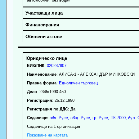
автомобили, без водач
ЕИК/ПИК
:
020287807
Наименование
:
АЛИСА-1 - АЛЕКСАНДЪР МИНКОВСКИ
Правна форма
:
Едноличен търговец
Дело
: 2345/1990 450
Регистрация
: 26.12.1990
Регистрация по ДДС
: Да
Седалище:
обл.
Русе
,
общ. Русе
,
гр.
Русе
, ПК
7000
,
бул. 
Седалище на 1 организация
Показване на картата