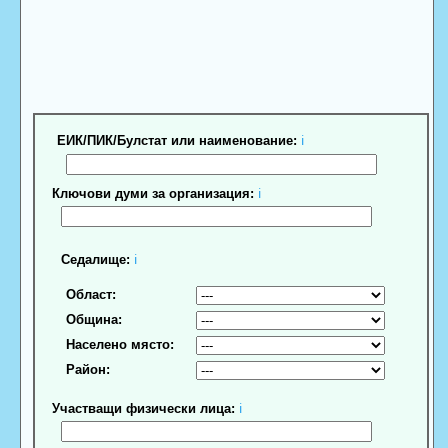
ЕИК/ПИК/Булстат или наименование:
ℹ
Ключови думи за организация:
ℹ
Седалище:
ℹ
Област:
Община:
Населено място:
Район:
Участващи физически лица:
ℹ