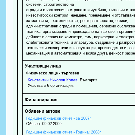
системи, строителство на
сгради и съоръжения в страната и чужбина, търговия с так
инвеститорски контрол, наемане, пренаемане и отстъпван
за магазини, хотелиерство, ресторантьорство, офиси,
административни сгради и помещения, сервизно обслужван
техника, организиране и провеждане на търгове, търговия
дейност и сервиз на компютри, еим, периферна и електрон
слаботоковата техника, и апаратура, създаване и разпрос
технически експертизи и консултации, производство и раз
механизация и автоматизация и всяка друга дейност разре
Физическо лице - търговец
Константин
Николов
Колев
, България
Участва в 6 организации.
Годишен финансов отчет - за 2007г.
Обявен: 09.02.2009
Годишен финансов отчет - Година: 2008г.