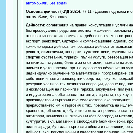
автомобили, без водач
Основна дейност (КИД 2025)
: 77.11 - Даване под наем и 
автомобили, без водач
Дейности
: организация на правни консултации и услуги н
без процесуално представителство/, маркетинг, рекламна д
външнотърговска икономическа дейност в т.ч. многостран
експорт, реекспорт, бартерни и компенсационни сделки, ф
комисионерска дейност, импресарска дейност от всякакъв в
ревюта, симпозиуми, концерти, художествени, музикални и
спортни състезания, турнири, пълни услуги, резервация н
на визи за пътуване, билети за спектакли, наемане на хот
писмен и устен превод, opr. на курсове за обучение на чу
индивидуално обучение по математика и програмиране, сп
собствени и наети транспортни средства, покупко-продажб
резервни части за тях лизингови операции, даване под на
и експлоатация на паркинги и гаражи, закупуване, ползува
и индустриална собственост, патенти, лицензни, ноу-хау,
производство и търговия със селскостопанска продукция,
преработването им и търговия с тях, преработка на ишлеме
храненето, облеклото, обувките и леката промишленост, т
антиквари, комисионни, оказионни /без благородни метали
културата/, вкл. магазини в свободните безмитни зони, п
вилни сгради, бунгала, търговски обекти и павилиони, орг
дейност, вкл. регулационни и кадастрални планове, на с