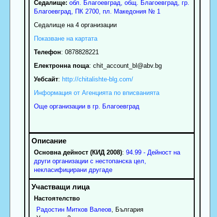
Седалище:
обл.
Благоевград
,
общ. Благоевград
,
гр.
Благоевград
, ПК
2700
,
пл. Македония № 1
Седалище на 4 организации
Показване на картата
Телефон
:
0878828221
Електронна поща
:
chit_account_bl
@abv.bg
Уебсайт
:
http://chitalishte-blg.com/
Информация от Агенцията по вписванията
Още организации в гр. Благоевград
Основна дейност (КИД 2008)
:
94.99 - Дейност на
други организации с нестопанска цел,
некласифицирани другаде
Настоятелство
Радостин
Митков
Валеов
, България