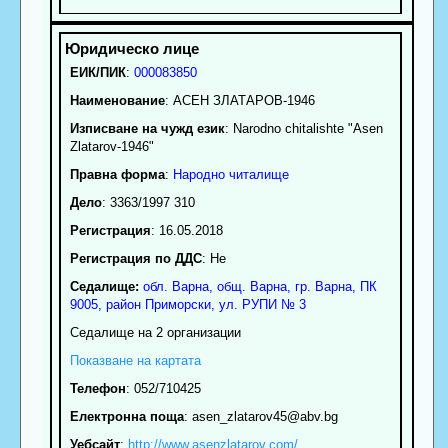
ЕИК/ПИК
:
000083850
Наименование
:
АСЕН ЗЛАТАРОВ-1946
Изписване на чужд език
: Narodno chitalishte "Asen
Zlatarov-1946"
Правна форма
:
Народно читалище
Дело
: 3363/1997 310
Регистрация
: 16.05.2018
Регистрация по ДДС
: Нe
Седалище:
обл.
Варна
,
общ. Варна
,
гр.
Варна
, ПК
9005
,
район Приморски
,
ул. РУПИ № 3
Седалище на 2 организации
Показване на картата
Телефон
:
052/710425
Електронна поща
:
asen_zlatarov45
@abv.bg
Уебсайт
:
http://www.asenzlatarov.com/