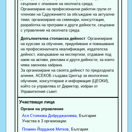
свързани с опазване на околната среда;
Организиране на професионални работни групи от
членове на Сдружението за обсъждане на актуални
теми; организиране на семинари, консултации,
разработка на програми и други дейности, свързани
с управление на околната среда.
Допълнителна стопанска дейност
: Организиране
на курсове за обучение, придобиване и повишаване
на професионалната квалификация, издателска
дейност, извършване на експертизи, отдаване под
наем на активи, реклама и други дейности, за които
няма законова забрана.
За организиране на своята дейност по предходната
алинея, АСЕКОБ създава Център за екологично
обучение, консултиране и информация (ЦЕОКИ),
който се управлява от Директор, избран от
Управителния съвет.
Органи на управление
Ася
Стоянова
Добруджалиева
, България
Участва в 3 организации.
Пламен
Йорданов
Митков
, България