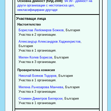
Основна дейност (КИД 2008)
:
94.99 - Дейност на
други организации с нестопанска цел,
некласифицирани другаде
Настоятелство
Борислав
Любомиров
Божков
, България
Участва в 2 организации.
Александър
Александров
Хаджихристов
,
България
Участва в 1 организация.
Милен
Колев
Борисов
, България
Участва в 3 организации.
Проверителна комисия
Николай
Боянов
Тодоров
, България
Участва в 1 организация.
Милена
Лъчезарова
Манчева
, България
Участва в 3 организации.
Стоимен
Димитров
Билярски
, България
Участва в 1 организация.