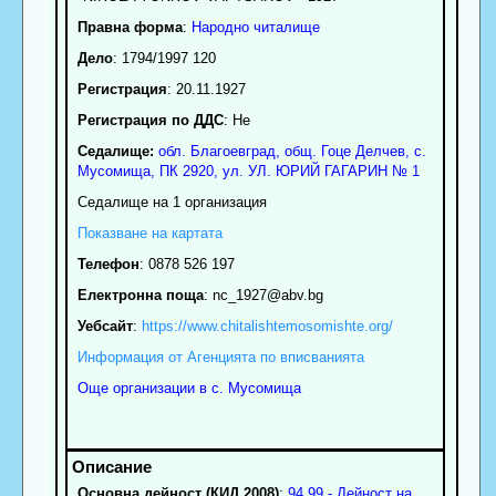
Правна форма
:
Народно читалище
Дело
: 1794/1997 120
Регистрация
: 20.11.1927
Регистрация по ДДС
: Нe
Седалище:
обл.
Благоевград
,
общ. Гоце Делчев
,
с.
Мусомища
, ПК
2920
,
ул. УЛ. ЮРИЙ ГАГАРИН № 1
Седалище на 1 организация
Показване на картата
Телефон
:
0878 526 197
Електронна поща
:
nc_1927
@abv.bg
Уебсайт
:
https://www.chitalishtemosomishte.org/
Информация от Агенцията по вписванията
Още организации в с. Мусомища
Основна дейност (КИД 2008)
:
94.99 - Дейност на