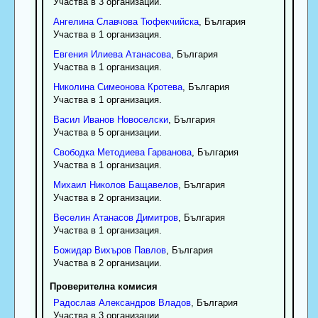
Участва в 3 организации.
Ангелина
Славчова
Тюфекчийска
, България
Участва в 1 организация.
Евгения
Илиева
Атанасова
, България
Участва в 1 организация.
Николина
Симеонова
Кротева
, България
Участва в 1 организация.
Васил
Иванов
Новоселски
, България
Участва в 5 организации.
Свободка
Методиева
Гарванова
, България
Участва в 1 организация.
Михаил
Николов
Бащавелов
, България
Участва в 2 организации.
Веселин
Атанасов
Димитров
, България
Участва в 1 организация.
Божидар
Вихъров
Павлов
, България
Участва в 2 организации.
Проверителна комисия
Радослав
Александров
Владов
, България
Участва в 3 организации.