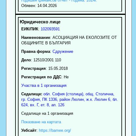
Годишен финансов отчет - Година: 2024г.
Обявен: 14.04.2026
ЕИК/ПИК
:
102093591
Наименование
:
АСОЦИАЦИЯ НА ЕКОЛОЗИТЕ ОТ
ОБЩИНИТЕ В БЪЛГАРИЯ
Правна форма
:
Сдружение
Дело
: 12510/2001 110
Регистрация
: 15.05.2018
Регистрация по ДДС
: Нe
Участва в 1 организация
Седалище:
обл.
София (столица)
,
общ. Столична
,
гр.
София
, ПК
1336
,
район Люлин
,
ж.к. Люлин 6, бл.
624, вх. Г, ет. 8, ап. 126
Седалище на 1 организация
Показване на картата
Уебсайт
:
https://bamee.org/