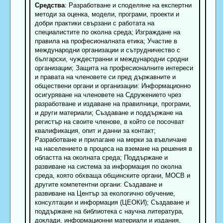
Средства
: Разработване и споделяне на експертни
методи за оценка, модели, програми, проекти и
добри практики свързани с работата на
специалистите по околна среда; Изграждане на
правила на професионалната етика; Участие в
международни организации и сътрудничество с
български, чуждестранни и международни сродни
организации; Защита на професионалните интереси
и правата на членовете си пред държавните и
обществени органи и организации: Информационно
осигуряване на членовете на Сдружението чрез
разработване и издаване на правилници, програми,
и други материали; Създаване и поддържане на
регистър на своите членове, в който се посочват
квалификация, опит и данни за контакт;
Разработване и прилагане на мерки за въвличане
на населението в процеса на вземане на решения в
областта на околната среда; Поддържане и
развиване на система за информация по околна
среда, която обхваща общинските органи, МОСВ и
другите компетентни органи: Създаване и
развиване на Център за екологично обучение,
консултации и информация (ЦЕОКИ); Създаване и
поддържане на библиотека с научна литература,
доклади, информационни материали и издания,