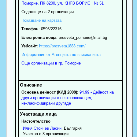
Поморие
, ПК
8200
,
ул. КНЯЗ БОРИС I № 51
Седалище на 2 организации
Показване на картата
Телефон
:
0596/22316
Електронна поща
:
prosveta_pomorie
@mail.bg
Уебсайт
:
https://prosveta1888.com/
Информация от Агенцията по вписванията
Още организации в гр. Поморие
Основна дейност (КИД 2008)
:
94.99 - Дейност на
други организации с нестопанска цел,
некласифицирани другаде
Настоятелство
Илия
Стойчев
Ласин
, България
Участва в 3 организации.