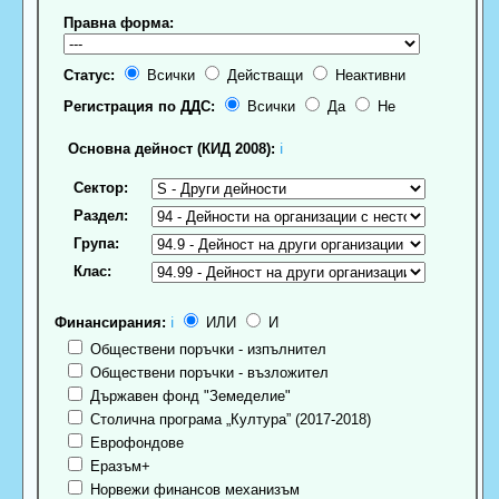
Правна форма:
Статус:
Всички
Действащи
Неактивни
Регистрация по ДДС:
Всички
Да
Не
Основна дейност (КИД 2008):
ℹ
Сектор:
Раздел:
Група:
Клас:
Финансирания:
ℹ
ИЛИ
И
Обществени поръчки - изпълнител
Обществени поръчки - възложител
Държавен фонд "Земеделие"
Столична програма „Култура” (2017-2018)
Еврофондове
Еразъм+
Норвежи финансов механизъм