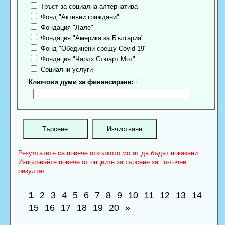
Тръст за социална алтернатива
Фонд "Активни граждани"
Фондация "Лале"
Фондация "Америка за България"
Фонд "Обединени срещу Covid-19"
Фондация "Чарлз Стюарт Мот"
Социални услуги
Ключови думи за финансиране:
ℹ
Резултатите са повече отколкото могат да бъдат показани.
Използвайте повече от опциите за търсене за по-точен
резултат.
1
2
3
4
5
6
7
8
9
10
11
12
13
14
15
16
17
18
19
20
»