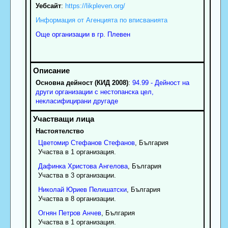
Уебсайт
:
https://likpleven.org/
Информация от Агенцията по вписванията
Още организации в гр. Плевен
Основна дейност (КИД 2008)
:
94.99 - Дейност на
други организации с нестопанска цел,
некласифицирани другаде
Настоятелство
Цветомир
Стефанов
Стефанов
, България
Участва в 1 организация.
Дафинка
Христова
Ангелова
, България
Участва в 3 организации.
Николай
Юриев
Пелишатски
, България
Участва в 8 организации.
Огнян
Петров
Анчев
, България
Участва в 1 организация.