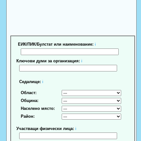
ЕИК/ПИК/Булстат или наименование:
ℹ
Ключови думи за организация:
ℹ
Седалище:
ℹ
Област:
Община:
Населено място:
Район:
Участващи физически лица:
ℹ