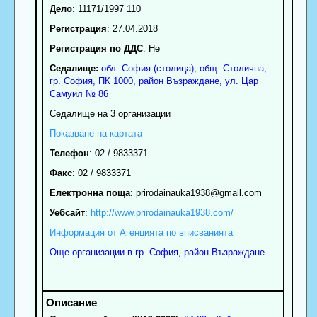
Дело
: 11171/1997 110
Регистрация
: 27.04.2018
Регистрация по ДДС
: Нe
Седалище:
обл.
София (столица)
,
общ. Столична
,
гр.
София
, ПК
1000
,
район Възраждане
,
ул. Цар
Самуил № 86
Седалище на 3 организации
Показване на картата
Телефон
:
02 / 9833371
Факс
:
02 / 9833371
Електронна поща
:
prirodainauka1938
@gmail.com
Уебсайт
:
http://www.prirodainauka1938.com/
Информация от Агенцията по вписванията
Още организации в гр. София, район Възраждане