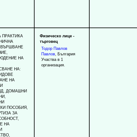
А ПРАКТИКА
Физическо лице -
НИЧНА
търговец
ЗВЪРШВАНЕ
Тодор
Павлов
НИЕ,
Павлов
, България
ЮДЕНИЕ НА
Участва в 1
организация.
СВАНЕ НА:
ВИДОВЕ
АНЕ НА
 И
ИД, ДОМАШНИ
НИ,
НИ
КИ ПОСОБИЯ,
ТИЗА ЗА
СОБНОСТ,
Е НА
И
ТВО,