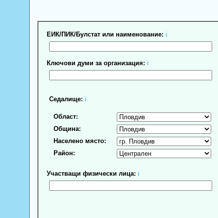
ЕИК/ПИК/Булстат или наименование:
ℹ
Ключови думи за организация:
ℹ
Седалище:
ℹ
Област:
Община:
Населено място:
Район:
Участващи физически лица:
ℹ