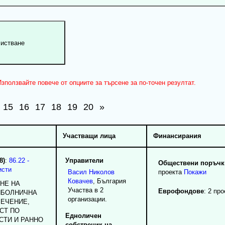
зползвайте повече от опциите за търсене за по-точен резултат.
15
16
17
18
19
20
»
Участващи лица
Финансирания
8)
:
86.22 -
Управители
Обществени поръчки
исти
Васил
Николов
проекта
Покажи
Ковачев
, България
НЕ НА
Участва в 2
Еврофондове
: 2 про
НБОЛНИЧНА
организации.
ЛЕЧЕНИЕ,
СТ ПО
Едноличен
СТИ И РАННО
собственик на