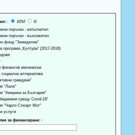
ия:
ℹ
ИЛИ
И
ени поръчки - изпълнител
ени поръчки - възложител
н фонд "Земеделие"
 програма „Култура” (2017-2018)
ндове
+
 финансов механизъм
 социална алтернатива
ктивни граждани"
я "Лале"
я "Америка за България"
бединени срещу Covid-19"
я "Чарлз Стюарт Мот"
и услуги
ми за финансиране:
ℹ