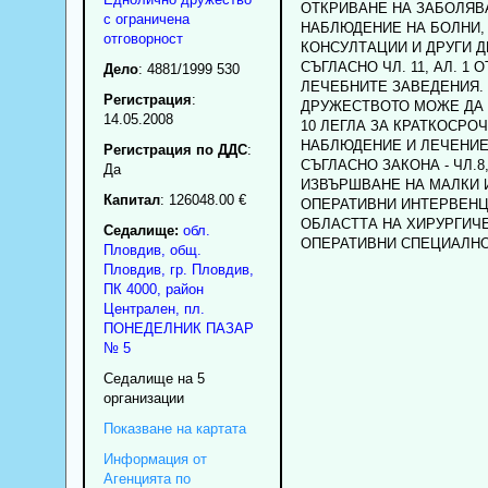
ОТКРИВАНЕ НА ЗАБОЛЯВ
с ограничена
НАБЛЮДЕНИЕ НА БОЛНИ,
отговорност
КОНСУЛТАЦИИ И ДРУГИ 
СЪГЛАСНО ЧЛ. 11, АЛ. 1 
Дело
: 4881/1999 530
ЛЕЧЕБНИТЕ ЗАВЕДЕНИЯ.
Регистрация
:
ДРУЖЕСТВОТО МОЖЕ ДА 
14.05.2008
10 ЛЕГЛА ЗА КРАТКОСРО
НАБЛЮДЕНИЕ И ЛЕЧЕНИЕ
Регистрация по ДДС
:
СЪГЛАСНО ЗАКОНА - ЧЛ.8,
Да
ИЗВЪРШВАНЕ НА МАЛКИ 
Капитал
: 126048.00 €
ОПЕРАТИВНИ ИНТЕРВЕНЦ
ОБЛАСТТА НА ХИРУРГИЧ
Седалище:
обл.
ОПЕРАТИВНИ СПЕЦИАЛНО
Пловдив
,
общ.
Пловдив
,
гр.
Пловдив
,
ПК
4000
,
район
Централен
,
пл.
ПОНЕДЕЛНИК ПАЗАР
№ 5
Седалище на 5
организации
Показване на картата
Информация от
Агенцията по