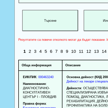
Резултатите са повече отколкото могат да бъдат показани. И
1
2
3
4
5
6
7
8
9
10
11
12
13
14
Обща информация
Описание
ЕИК/ПИК
:
000463240
Основна дейност (КИД 200
Дейност на лекари специал
Наименование
:
ДИАГНОСТИЧНО-
Дейности
: ОСЪЩЕСТВЯВА
КОНСУЛТАТИВЕН
СПЕЦИАЛИЗИРАНА ИЗВЪ
ЦЕНТЪР I - ПЛОВДИВ
ПОМОЩ, ДИАГНОСТИКА, 
РЕХАБИЛИТАЦИЯ, ДЕЙНО
Правна форма
:
ПРОФИЛАКТИКА НА БОЛЕ
Еднолично дружество