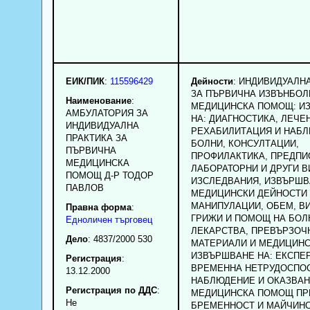
ЕИК/ПИК
:
115596429
Дейности
: ИНДИВИДУАЛН
ЗА ПЪРВИЧНА ИЗВЪНБОЛ
Наименование
:
МЕДИЦИНСКА ПОМОЩ: И
АМБУЛАТОРИЯ ЗА
НА: ДИАГНОСТИКА, ЛЕЧЕ
ИНДИВИДУАЛНА
РЕХАБИЛИТАЦИЯ И НАБЛ
ПРАКТИКА ЗА
БОЛНИ, КОНСУЛТАЦИИ,
ПЪРВИЧНА
ПРОФИЛАКТИКА, ПРЕДПИ
МЕДИЦИНСКА
ЛАБОРАТОРНИ И ДРУГИ 
ПОМОЩ Д-Р ТОДОР
ИЗСЛЕДВАНИЯ, ИЗВЪРШВ
ПАВЛОВ
МЕДИЦИНСКИ ДЕЙНОСТИ
МАНИПУЛАЦИИ, ОБЕМ, В
Правна форма
:
ГРИЖИ И ПОМОЩ НА БОЛ
Едноличен търговец
ЛЕКАРСТВА, ПРЕВЪРЗОЧ
Дело
: 4837/2000 530
МАТЕРИАЛИ И МЕДИЦИНС
ИЗВЪРШВАНЕ НА: ЕКСПЕР
Регистрация
:
ВРЕМЕННА НЕТРУДОСПО
13.12.2000
НАБЛЮДЕНИЕ И ОКАЗВАН
Регистрация по ДДС
:
МЕДИЦИНСКА ПОМОЩ ПР
Нe
БРЕМЕННОСТ И МАЙЧИНС