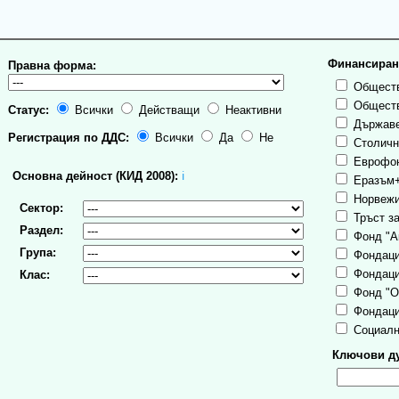
Финансиран
Правна форма:
Обществ
Обществ
Статус:
Всички
Действащи
Неактивни
Държаве
Регистрация по ДДС:
Всички
Да
Не
Столична
Еврофо
Основна дейност (КИД 2008):
ℹ
Еразъм
Норвежи
Сектор:
Тръст за
Раздел:
Фонд "А
Група:
Фондаци
Фондаци
Клас:
Фонд "О
Фондаци
Социалн
Ключови ду