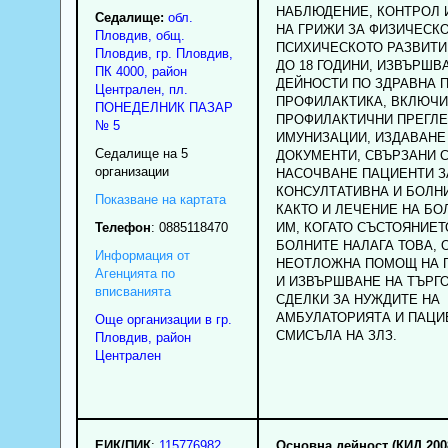
НАБЛЮДЕНИЕ, КОНТРОЛ 
Седалище:
обл.
НА ГРИЖИ ЗА ФИЗИЧЕСКО
Пловдив
,
общ.
ПСИХИЧЕСКОТО РАЗВИТИ
Пловдив
,
гр.
Пловдив
,
ДО 18 ГОДИНИ, ИЗВЪРШВ
ПК
4000
,
район
ДЕЙНОСТИ ПО ЗДРАВНА 
Централен
,
пл.
ПРОФИЛАКТИКА, ВКЛЮЧ
ПОНЕДЕЛНИК ПАЗАР
ПРОФИЛАКТИЧНИ ПРЕГЛЕ
№ 5
ИМУНИЗАЦИИ, ИЗДАВАНЕ
Седалище на 5
ДОКУМЕНТИ, СВЪРЗАНИ С
организации
НАСОЧВАНЕ ПАЦИЕНТИ З
КОНСУЛТАТИВНА И БОЛН
Показване на картата
КАКТО И ЛЕЧЕНИЕ НА БО
Телефон
:
0885118470
ИМ, КОГАТО СЪСТОЯНИЕТ
БОЛНИТЕ НАЛАГА ТОВА, 
Информация от
НЕОТЛОЖНА ПОМОЩ НА 
Агенцията по
И ИЗВЪРШВАНЕ НА ТЪРГ
вписванията
СДЕЛКИ ЗА НУЖДИТЕ НА
АМБУЛАТОРИЯТА И ПАЦИ
Още организации в гр.
СМИСЪЛА НА ЗЛЗ.
Пловдив, район
Централен
ЕИК/ПИК
:
115776982
Основна дейност (КИД 200