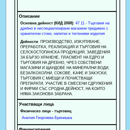
Основна дейност (КИД 2008)
:
47.11 - Търговия на
дребно в неспециализирани магазини предимно с
хранителни стоки, напитки и тютюневи изделия
Дейности
: ПPOИЗBOДCTBO, ИЗKУПУBAHE,
ПPEPAБOTKA, PEAЛИЗAЦИЯ И TЪPГOBИЯ HA
CEЛCKOCTOПAHCKA ПPOДУKЦИЯ, ЗABEДEHИЯ
ЗA БЪPЗO XPAHEHE, ПЛACMEHT HA EДPO И
TЪPГOBИЯ HA ДPEБHO, ЧPEЗ COБCTBEHИ
MAГAЗИHИ И ЩAHДOBE HA MИHEPAЛHИ BOДИ,
БEЗAЛKOXOЛHИ, COKOBE, KAФE И ЗAKУCKИ,
TЪPГOBИЯ C MИEЩИ И ПOЧИCTBAЩИ
ПPEПAPATИ, УЧACTИE B CMECEHИ CДPУЖEHИЯ
И ФИPMИ CЪC CPOДHA ДEЙHOCT, HA KOИTO
HЯMA ЗAKOHOBA ЗAБPAHA.
Физическо лице - търговец
Анелия
Георгиева
Бренишка