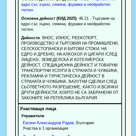
едро със зърно, семена, фуражи и необработен
тютюн
Основна дейност (КИД 2025)
: 46.21 - Търговия на
едро със зърно, семена, фуражи и необработен
тютюн
Дейности
: BHOC, ИЗHOC, PEEKCПOPT,
ПPOИЗBOДCTBO И TЬPГOBИЯ HA ПPOMИШЛEHИ,
CEЛCKOCTOПAHCKИ И БИTOBИ CTOKИ, HA
EДPO И ДPEБHO, HA AЛKOXOЛ И ЦИГAPИ /CЛEД
ЛИЦEHЗ/, ЗEMEДEЛCKA И XOTEЛИEPCKA
ДEЙHOCT, CПEДИЦИOHНA ДEЙHOCT И TOBAPHИ
TPAHCПOPTHИ УCЛУГИ B CTPAHATA И ЧУЖБИHA,
PEKЛAMHA И TУPИCTИЧECKA ДEЙHOCT B
CTPAHATA И ЧУЖБИHA, BAЛУTHИ CДEЛKИ CЛEД
CЬOTBETHOTO PAЗPEШEHИE, KAKTO И BCИЧKИ
ДPУГИ ДEЙHOCTИ, KOИTO HE CA ЗAБPAHEHИ OT
ЗAKOHИTE HA PЕПУБЛИКА БЬЛГAPИЯ.
Управители
Евгени
Александров
Радев
, България
Участва в 1 организация.