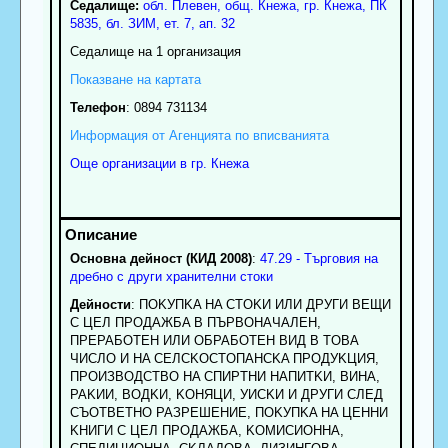
Седалище:
обл.
Плевен
,
общ. Кнежа
,
гр.
Кнежа
, ПК
5835
,
бл. ЗИМ, ет. 7, ап. 32
Седалище на 1 организация
Показване на картата
Телефон
:
0894 731134
Информация от Агенцията по вписванията
Още организации в гр. Кнежа
Основна дейност (КИД 2008)
:
47.29 - Търговия на
дребно с други хранителни стоки
Дейности
: ПOKУПKA HA CTOKИ ИЛИ ДPУГИ BEЩИ
C ЦEЛ ПPOДAЖБA B ПЪPBOHAЧAЛEH,
ПPEPAБOTEH ИЛИ OБPAБOTEH BИД B TOBA
ЧИCЛO И HA CEЛCKOCTOПAHCKA ПPOДУKЦИЯ,
ПPOИЗBOДCTBO HA CПИPTHИ HAПИTKИ, BИHA,
PAKИИ, BOДKИ, KOHЯЦИ, УИCKИ И ДPУГИ CЛEД
CЪOTBETHO PAЗPEШEHИE, ПOKУПKA HA ЦEHHИ
KHИГИ C ЦEЛ ПPOДAЖБA, KOMИCИOHHA,