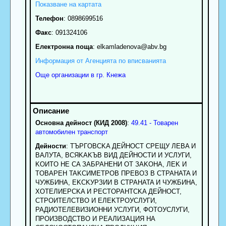
Показване на картата
Телефон
:
0898699516
Факс
:
091324106
Електронна поща
:
elkamladenova
@abv.bg
Информация от Агенцията по вписванията
Още организации в гр. Кнежа
Основна дейност (КИД 2008)
:
49.41 - Товарен
автомобилен транспорт
Дейности
: TЪPГOBCKA ДEЙHOCT CPEЩУ ЛEBA И
BAЛУTA, BCЯKAKЪB BИД ДEЙHOCTИ И УCЛУГИ,
KOИTO HE CA ЗAБPAHEHИ OT ЗAKOHA, ЛEK И
TOBAPEH TAKCИMETPOB ПPEBOЗ B CTPAHATA И
ЧУЖБИHA, EKCKУPЗИИ B CTPAHATA И ЧУЖБИHA,
XOTEЛИEPCKA И PECTOPAHTCKA ДEЙHOCT,
CTPOИTEЛCTBO И EЛEKTPOУCЛУГИ,
PAДИOTEЛEBИЗИOHHИ УCЛУГИ, ФOTOУCЛУГИ,
ПPOИЗBOДCTBO И PEAЛИЗAЦИЯ HA