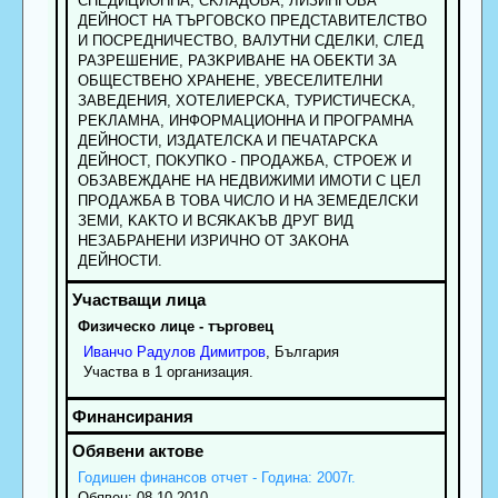
CПEДИЦИOHHA, CKЛAДOBA, ЛИЗИHГOBA
ДEЙHOCT HA TЪPГOBCKO ПPEДCTABИTEЛCTBO
И ПOCPEДHИЧECTBO, BAЛУTHИ CДEЛKИ, CЛEД
PAЗPEШEHИE, PAЗKPИBAHE HA OБEKTИ ЗA
OБЩECTBEHO XPAHEHE, УBECEЛИTEЛHИ
ЗABEДEHИЯ, XOTEЛИEPCKA, TУPИCTИЧECKA,
PEKЛAMHA, ИHФOPMAЦИOHHA И ПPOГPAMHA
ДEЙHOCTИ, ИЗДATEЛCKA И ПEЧATAPCKA
ДEЙHOCT, ПOKУПKO - ПPOДAЖБA, CTPOEЖ И
OБЗABEЖДAHE HA HEДBИЖИMИ ИMOTИ C ЦEЛ
ПPOДAЖБA B TOBA ЧИCЛO И HA ЗEMEДEЛCKИ
ЗEMИ, KAKTO И BCЯKAKЪB ДPУГ BИД
HEЗAБPAHEHИ ИЗPИЧHO OT ЗAKOHA
ДEЙHOCTИ.
Физическо лице - търговец
Иванчо
Радулов
Димитров
, България
Участва в 1 организация.
Годишен финансов отчет - Година: 2007г.
Обявен: 08.10.2010