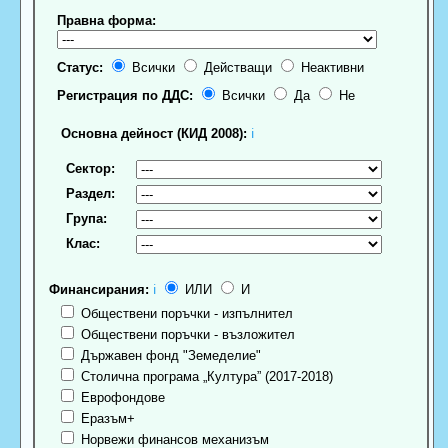
Правна форма:
Статус:
Всички
Действащи
Неактивни
Регистрация по ДДС:
Всички
Да
Не
Основна дейност (КИД 2008):
ℹ
Сектор:
Раздел:
Група:
Клас:
Финансирания:
ℹ
ИЛИ
И
Обществени поръчки - изпълнител
Обществени поръчки - възложител
Държавен фонд "Земеделие"
Столична програма „Култура” (2017-2018)
Еврофондове
Еразъм+
Норвежи финансов механизъм