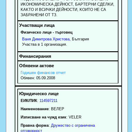
ИKOHOMИЧECKA ДEЙHOCT, БAPTEPHИ CДEЛKИ,
KAKTO И BCИЧKИ ДEЙHOCTИ, KOИTO HE CA
ЗAБPAHEHИ OT TЗ.
Физическо лице - търговец
Ваня
Димитрова
Христова
, България
Участва в 1 организация.
Годишен финансов отчет
Обявен: 05.09.2008
ЕИК/ПИК
:
114597211
Наименование
:
ВЕЛЕР
Изписване на чужд език
: VELER
Правна форма
:
Дружество с ограничена
отговорност