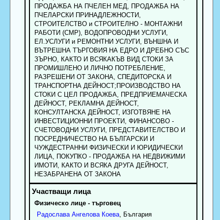
ПРОДАЖБА НА ПЧЕЛЕН МЕД, ПРОДАЖБА НА
ПЧЕЛАРСКИ ПРИНАДЛЕЖНОСТИ,
СТРОИТЕЛСТВО и СТРОИТЕЛНО - МОНТАЖНИ
РАБОТИ (СМР), ВОДОПРОВОДНИ УСЛУГИ,
ЕЛ.УСЛУГИ и РЕМОНТНИ УСЛУГИ, ВЪНШНА И
ВЪТРЕШНА ТЪРГОВИЯ НА ЕДРО И ДРЕБНО СЪС
ЗЪРНО, КАКТО И ВСЯКАКЪВ ВИД СТОКИ ЗА
ПРОМИШЛЕНО И ЛИЧНО ПОТРЕБЛЕНИЕ,
РАЗРЕШЕНИ ОТ ЗАКОНА, СПЕДИТОРСКА И
ТРАНСПОРТНА ДЕЙНОСТ;ПРОИЗВОДСТВО НА
СТОКИ С ЦЕЛ ПРОДАЖБА, ПРЕДПРИЕМАЧЕСКА
ДЕЙНОСТ, РЕКЛАМНА ДЕЙНОСТ,
КОНСУЛТАНСКА ДЕЙНОСТ, ИЗГОТВЯНЕ НА
ИНВЕСТИЦИОННИ ПРОЕКТИ, ФИНАНСОВО -
СЧЕТОВОДНИ УСЛУГИ, ПРЕДСТАВИТЕЛСТВО И
ПОСРЕДНИЧЕСТВО НА БЪЛГАРСКИ И
ЧУЖДЕСТРАННИ ФИЗИЧЕСКИ И ЮРИДИЧЕСКИ
ЛИЦА, ПОКУПКО - ПРОДАЖБА НА НЕДВИЖИМИ
ИМОТИ, КАКТО И ВСЯКА ДРУГА ДЕЙНОСТ,
НЕЗАБРАНЕНА ОТ ЗАКОНА
Физическо лице - търговец
Радослава
Ангелова
Коева
, България