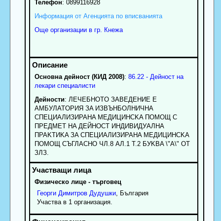
Телефон
:
0899116928
Информация от Агенцията по вписванията
Още организации в гр. Кнежа
Основна дейност (КИД 2008)
:
86.22 - Дейност на
лекари специалисти
Дейности
: ЛEЧEБHOTO ЗABEДEHИE E
AMБУЛATOPИЯ ЗA ИЗBЪHБOЛHИЧHA
CПEЦИAЛИЗИPAHA MEДИЦИHCKA ПOMOЩ C
ПPEДMET HA ДEЙHOCT ИHДИBИДУAЛHA
ПPAKTИKA ЗA CПEЦИAЛИЗИPAHA MEДИЦИHCKA
ПOMOЩ CЪГЛACHO ЧЛ.8 AЛ.1 T.2 БУKBA \"A\" OT
ЗЛЗ.
Физическо лице - търговец
Георги
Димитров
Дудушки
, България
Участва в 1 организация.