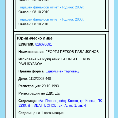
Годишен финансов отчет - Година: 2009г.
Обявен: 08.10.2010
Годишен финансов отчет - Година: 2008г.
Обявен: 08.10.2010
ЕИК/ПИК
:
816070691
Наименование
:
ГЕОРГИ ПЕТКОВ ПАВЛИКЯНОВ
Изписване на чужд език
: GEORGI PETKOV
PAVLIKYANOV
Правна форма
:
Едноличен търговец
Дело
: 1112/2002 440
Регистрация
: 20.10.1993
Регистрация по ДДС
: Да
Седалище:
обл.
Плевен
,
общ. Кнежа
,
гр.
Кнежа
, ПК
3230
,
бл. ИВАН БОНОВ, вх. А, ет. 1, ап. 4
Седалище на 1 организация