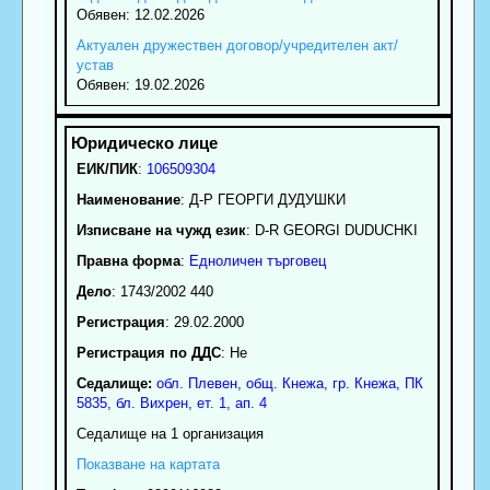
Обявен: 12.02.2026
Актуален дружествен договор/учредителен акт/
устав
Обявен: 19.02.2026
ЕИК/ПИК
:
106509304
Наименование
:
Д-Р ГЕОРГИ ДУДУШКИ
Изписване на чужд език
: D-R GEORGI DUDUCHKI
Правна форма
:
Едноличен търговец
Дело
: 1743/2002 440
Регистрация
: 29.02.2000
Регистрация по ДДС
: Нe
Седалище:
обл.
Плевен
,
общ. Кнежа
,
гр.
Кнежа
, ПК
5835
,
бл. Вихрен, ет. 1, ап. 4
Седалище на 1 организация
Показване на картата