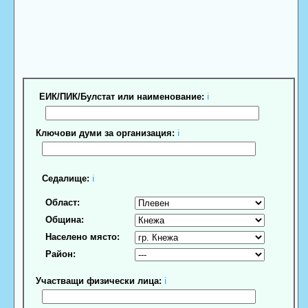
ЕИК/ПИК/Булстат или наименование:
ℹ
Ключови думи за организация:
ℹ
Седалище:
ℹ
Област:
Община:
Населено място:
Район:
Участващи физически лица:
ℹ