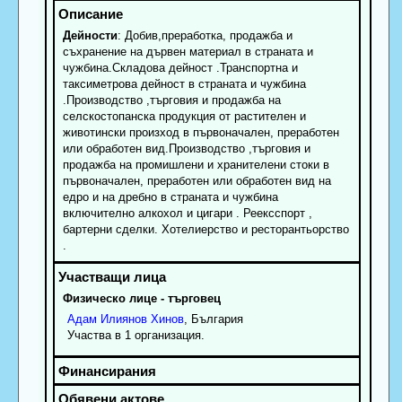
Дейности
: Добив,преработка, продажба и
съхранение на дървен материал в страната и
чужбина.Складова дейност .Транспортна и
таксиметрова дейност в страната и чужбина
.Производство ,търговия и продажба на
селскостопанска продукция от растителен и
животински произход в първоначален, преработен
или обработен вид.Производство ,търговия и
продажба на промишлени и хранителени стоки в
първоначален, преработен или обработен вид на
едро и на дребно в страната и чужбина
включително алкохол и цигари . Реексспорт ,
бартерни сделки. Хотелиерство и ресторантьорство
.
Физическо лице - търговец
Адам
Илиянов
Хинов
, България
Участва в 1 организация.