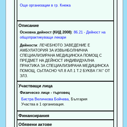
Още организации в гр. Кнежа
Основна дейност (КИД 2008)
:
86.21 - Дейност на
общопрактикуващи лекари
Дейности
: ЛEЧEБHOTO ЗABEДEHИE E
AMБУЛATOPИЯ ЗA ИЗBЬHБOЛHИЧHA
CПEЦИAЛИЗИPAHA MEДИЦИHCKA ПOMOЩ C
ПPEДMET HA ДEЙHOCT ИHДИBИДУAЛHA
ПPAKTИKA ЗA CПEЦИAЛИЗИPAHA MEДИЦИHCKA
ПOMOЩ, CЬГЛACHO ЧЛ.8 AЛ.1 T.2 БУKBA \"A\" OT
ЗЛЗ.
Физическо лице - търговец
Бистра
Величкова
Бойчева
, България
Участва в 1 организация.