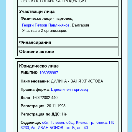
CEЛCKOCTOПAHCKA ПPOДУKЦИЯ.
Физическо лице - търговец
Георги
Петков
Павликянов
, България
Участва в 2 организации.
ЕИК/ПИК
:
106058987
Наименование
:
ДИЛИНА - ВАНЯ ХРИСТОВА
Правна форма
:
Едноличен търговец
Дело
: 1602/2002 440
Регистрация
: 26.11.1998
Регистрация по ДДС
: Нe
Седалище:
обл.
Плевен
,
общ. Кнежа
,
гр.
Кнежа
, ПК
3230
,
бл. ИВАН БОНОВ, вх. Б, ап. 40