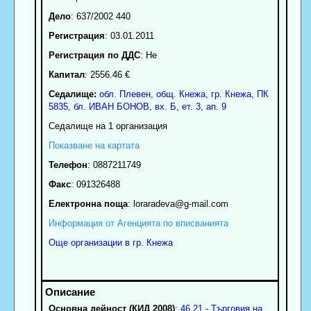
Дело
: 637/2002 440
Регистрация
: 03.01.2011
Регистрация по ДДС
: Нe
Капитал
: 2556.46 €
Седалище:
обл.
Плевен
,
общ. Кнежа
,
гр.
Кнежа
, ПК
5835
,
бл. ИВАН БОНОВ, вх. Б, ет. 3, ап. 9
Седалище на 1 организация
Показване на картата
Телефон
:
0887211749
Факс
:
091326488
Електронна поща
:
loraradeva
@g-mail.com
Информация от Агенцията по вписванията
Още организации в гр. Кнежа
Основна дейност (КИД 2008)
:
46.21 - Търговия на