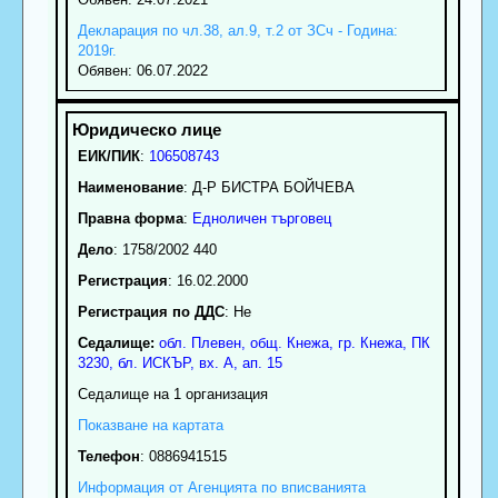
Декларация по чл.38, ал.9, т.2 от ЗСч - Година:
2019г.
Обявен: 06.07.2022
ЕИК/ПИК
:
106508743
Наименование
:
Д-Р БИСТРА БОЙЧЕВА
Правна форма
:
Едноличен търговец
Дело
: 1758/2002 440
Регистрация
: 16.02.2000
Регистрация по ДДС
: Нe
Седалище:
обл.
Плевен
,
общ. Кнежа
,
гр.
Кнежа
, ПК
3230
,
бл. ИСКЪР, вх. А, ап. 15
Седалище на 1 организация
Показване на картата
Телефон
:
0886941515
Информация от Агенцията по вписванията