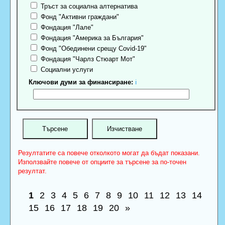
Тръст за социална алтернатива
Фонд "Активни граждани"
Фондация "Лале"
Фондация "Америка за България"
Фонд "Обединени срещу Covid-19"
Фондация "Чарлз Стюарт Мот"
Социални услуги
Ключови думи за финансиране:
ℹ
Резултатите са повече отколкото могат да бъдат показани.
Използвайте повече от опциите за търсене за по-точен
резултат.
1
2
3
4
5
6
7
8
9
10
11
12
13
14
15
16
17
18
19
20
»