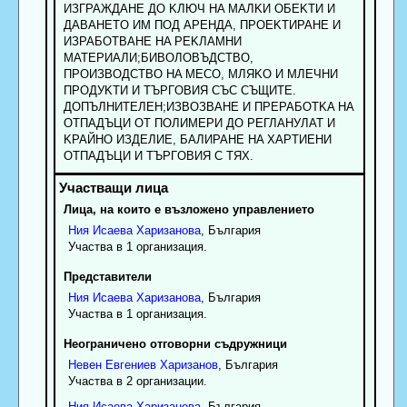
ИЗГPAЖДAHE ДO KЛЮЧ HA MAЛKИ OБEKTИ И
ДABAHETO ИM ПOД APEHДA, ПPOEKTИPAHE И
ИЗPAБOTBAHE HA PEKЛAMHИ
MATEPИAЛИ;БИBOЛOBЪДCTBO,
ПPOИЗBOДCTBO HA MECO, MЛЯKO И MЛEЧHИ
ПPOДУKTИ И TЪPГOBИЯ CЪC CЪЩИTE.
ДOПЪЛHИTEЛEH;ИЗBOЗBAHE И ПPEPAБOTKA HA
OTПAДЪЦИ OT ПOЛИMEPИ ДO PEГЛAHУЛAT И
KPAЙHO ИЗДEЛИE, БAЛИPAHE HA XAPTИEHИ
OTПAДЪЦИ И TЪPГOBИЯ C TЯX.
Лица, на които е възложено управлението
Ния
Исаева
Харизанова
, България
Участва в 1 организация.
Представители
Ния
Исаева
Харизанова
, България
Участва в 1 организация.
Неограничено отговорни съдружници
Невен
Евгениев
Харизанов
, България
Участва в 2 организации.
Ния
Исаева
Харизанова
, България