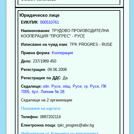
ЕИК/ПИК
:
000510761
Наименование
:
ТРУДОВО ПРОИЗВОДИТЕЛНА
КООПЕРАЦИЯ "ПРОГРЕС" - РУСЕ
Изписване на чужд език
: TPK PROGRES - RUSE
Правна форма
:
Кооперация
Дело
: 237/1989 450
Регистрация
: 09.06.2008
Регистрация по ДДС
: Да
Седалище:
обл.
Русе
,
общ. Русе
,
гр.
Русе
, ПК
7005
,
бул. Липник № 28
Седалище на 2 организации
Показване на картата
Телефон
:
0887202114
Електронна поща
:
tpki_progres
@abv.bg
Информация от Агенцията по вписванията