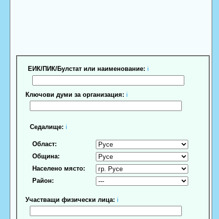
ЕИК/ПИК/Булстат или наименование:
ℹ
Ключови думи за организация:
ℹ
Седалище:
ℹ
Област:
Община:
Населено място:
Район:
Участващи физически лица:
ℹ