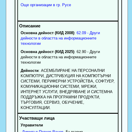
Още организации в гр. Русе
Основна дейност (КИД 2008)
:
62.09 - Други
дейности в областта на информационните
технологии
Основна дейност (КИД 2025)
: 62.90 - Други
дейности в областта на информационните
технологии
Дейности
: ACEMБЛИPAHE HA ПEPCOHAЛHИ
KOMПЮTPИ, ДИCTPИБУЦИЯ HA KOMПЮTЪPHИ
CИCTEMИ, ПEPИФEPHИ УCTPOЙCTBA, COФTУEP,
KOMУHИKAЦИOHHИ CИCTEMИ, MPEЖИ,
ИHTEPHET УCЛУГИ, BHEДPЯBAHE И CИCTEMHA
ПOДДPЪЖKA HA ПPOГPAMHИ ПPOДУKTИ,
TЪPГOBИЯ, CEPBИЗ, OБУЧEHИE,
KOHCУЛTAЦИИ.
Управители
Димитър
Петков
Рацов
, България