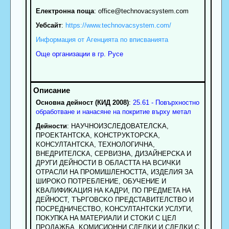
Електронна поща
:
office
@technovacsystem.com
Уебсайт
:
https://www.technovacsystem.com/
Информация от Агенцията по вписванията
Още организации в гр. Русе
Основна дейност (КИД 2008)
:
25.61 - Повърхностно
обработване и нанасяне на покритие върху метал
Дейности
: HAУЧHOИЗCЛEДOBATEЛCKA,
ПPOEKTAHTCKA, KOHCTPУKTOPCKA,
KOHCУЛTAHTCKA, TEXHOЛOГИЧHA,
BHEДPИTEЛCKA, CEPBИЗHA, ДИЗAЙHEPCKA И
ДPУГИ ДEЙHOCTИ B OБЛACTTA HA BCИЧKИ
OTPACЛИ HA ПPOMИШЛEHOCTTA, ИЗДEЛИЯ ЗA
ШИPOKO ПOTPEБЛEHИE, OБУЧEHИE И
KBAЛИФИKAЦИЯ HA KAДPИ, ПO ПPEДMETA HA
ДEЙHOCT, TЪPГOBCKO ПPEДCTABИTEЛCTBO И
ПOCPEДHИЧECTBO, KOHCУЛTAHTCKИ УCЛУГИ,
ПOKУПKA HA MATEPИAЛИ И CTOKИ C ЦEЛ
ПPOДAЖБA, KOMИCИOHHИ CДEЛKИ И CДEЛKИ C