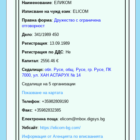
Наименование
:
ЕЛИКОМ
Изписване на чужд език
: ELICOM
Правна форма
:
Дружество с ограничена
отговорност
Дело
: 341/1989 450
Регистрация
: 13.09.1989
Регистрация по ДДС
: Нe
Капитал
: 2556.46 €
Седалище:
обл.
Русе
,
общ. Русе
,
гр.
Русе
, ПК
7000
,
ул. ХАН АСПАРУХ № 14
Седалище на 5 организации
Показване на картата
Телефон
:
+35982809190
Факс
:
+35982832385
Електронна поща
:
elicom
@mbox.digsys.bg
Уебсайт
:
https://elicom-bg.com/
Информация от Агенцията по вписванията