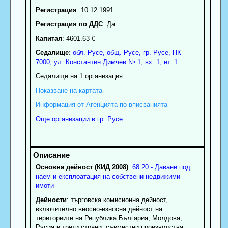
Регистрация
: 10.12.1991
Регистрация по ДДС
: Да
Капитал
: 4601.63 €
Седалище:
обл.
Русе
,
общ. Русе
,
гр.
Русе
, ПК
7000
,
ул. Константин Димчев № 1, вх. 1, ет. 1
Седалище на 1 организация
Показване на картата
Информация от Агенцията по вписванията
Още организации в гр. Русе
Основна дейност (КИД 2008)
:
68.20 - Даване под
наем и експлоатация на собствени недвижими
имоти
Дейности
: търговска комисионна дейност,
включително вносно-износна дейност на
териториите на Република България, Молдова,
Русия и трети страни, съвместни производства,