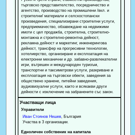
търговско представителство, посредничество и
агентство, производство на промишлени /вкл. и
строителни/ материали и селскостопански
произведения, специализирани строителни услуги,
предприемачество, обзавеждане на недвижими
имоти с цел продажба, строителна, строително-
монтажна и строително-ремонтна дейност,
рекламна дейност и маркетинг, инженерингова
дейност, трансфер на прогресивни технологии,
хотелиерство, организиране и експлоатация на
електронни механични и др. забавно-развлекателни
игри, вътрешен и международен туризъм,
транспортни и таксиметрови услуги, разкриване и
експлоатация на търговски обекти, заведения за
обществено хранене, питейни заведения,
аудиовизуални услуги, както и всякакви други
дейности с изключение на забранените със закон.
Управители
Иван
Стоянов
Нешев
, България
Участва в 3 организации.
Едноличен собственик на капитала