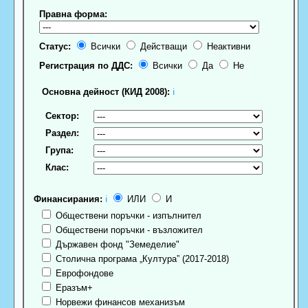
Правна форма:
Статус:
Всички
Действащи
Неактивни
Регистрация по ДДС:
Всички
Да
Не
Основна дейност (КИД 2008):
ℹ
Сектор:
Раздел:
Група:
Клас:
Финансирания:
ℹ
ИЛИ
И
Обществени поръчки - изпълнител
Обществени поръчки - възложител
Държавен фонд "Земеделие"
Столична програма „Култура” (2017-2018)
Еврофондове
Еразъм+
Норвежи финансов механизъм