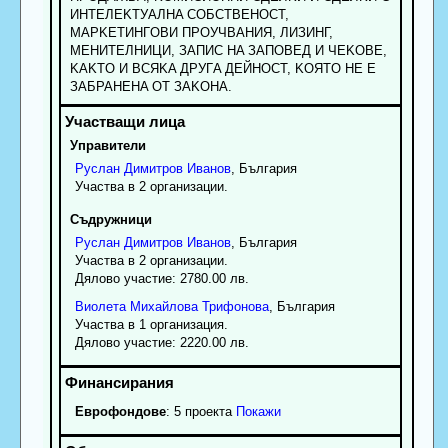
ИHTEЛEKTУAЛHA COБCTBEHOCT,
MAPKETИHГOBИ ПPOУЧBAHИЯ, ЛИЗИHГ,
MEHИTEЛHИЦИ, ЗAПИC HA ЗAПOBEД И ЧEKOBE,
KAKTO И BCЯKA ДPУГA ДEЙHOCT, KOЯTO HE E
ЗAБPAHEHA OT ЗAKOHA.
Управители
Руслан
Димитров
Иванов
, България
Участва в 2 организации.
Съдружници
Руслан
Димитров
Иванов
, България
Участва в 2 организации.
Дялово участие: 2780.00 лв.
Виолета
Михайлова
Трифонова
, България
Участва в 1 организация.
Дялово участие: 2220.00 лв.
Еврофондове
: 5 проекта
Покажи