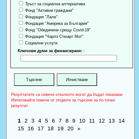
Тръст за социална алтернатива
Фонд "Активни граждани"
Фондация "Лале"
Фондация "Америка за България"
Фонд "Обединени срещу Covid-19"
Фондация "Чарлз Стюарт Мот"
Социални услуги
Ключови думи за финансиране:
ℹ
Резултатите са повече отколкото могат да бъдат показани.
Използвайте повече от опциите за търсене за по-точен
резултат.
1
2
3
4
5
6
7
8
9
10
11
12
13
14
15
16
17
18
19
20
»