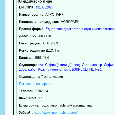
ЕИК/ПИК
:
131055202
Наименование
:
АГРОПАРК
Изписване на чужд език
: AGROPARK
Правна форма
:
Еднолично дружество с ограничена отговор
Дело
: 2727/2003 110
Регистрация
: 05.11.2009
Регистрация по ДДС
: Нe
Капитал
: 2556.46 €
Седалище:
обл.
София (столица)
,
общ. Столична
,
гр.
София
1330
,
район Красна поляна
,
ул. ВЪЗКРЕСЕНИЕ № 1
Седалище на 7 организации
Показване на картата
Телефон
:
9202064
Факс
:
8221317
Електронна поща
:
agromachina
@agromachina
Уебсайт
:
http://www.agromachina.com/