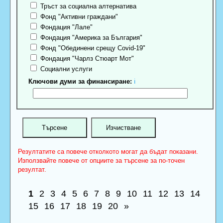
Тръст за социална алтернатива
Фонд "Активни граждани"
Фондация "Лале"
Фондация "Америка за България"
Фонд "Обединени срещу Covid-19"
Фондация "Чарлз Стюарт Мот"
Социални услуги
Ключови думи за финансиране:
ℹ
Резултатите са повече отколкото могат да бъдат показани.
Използвайте повече от опциите за търсене за по-точен
резултат.
1
2
3
4
5
6
7
8
9
10
11
12
13
14
15
16
17
18
19
20
»