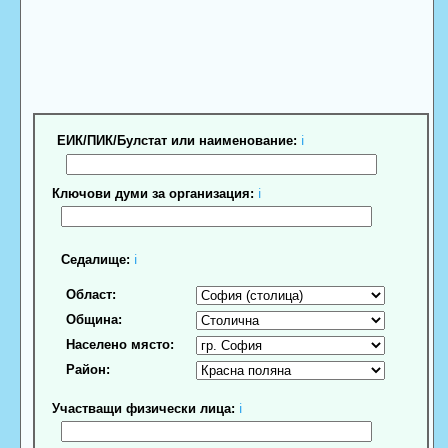
ЕИК/ПИК/Булстат или наименование:
ℹ
Ключови думи за организация:
ℹ
Седалище:
ℹ
Област:
Община:
Населено място:
Район:
Участващи физически лица:
ℹ