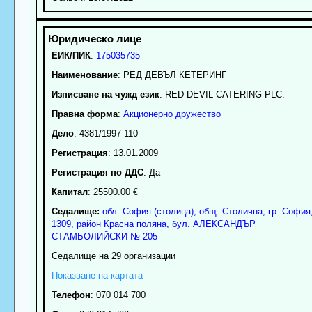
ЕИК/ПИК
:
175035735
Наименование
:
РЕД ДЕВЪЛ КЕТЕРИНГ
Изписване на чужд език
: RED DEVIL CATERING PLC.
Правна форма
:
Акционерно дружество
Дело
: 4381/1997 110
Регистрация
: 13.01.2009
Регистрация по ДДС
: Да
Капитал
: 25500.00 €
Седалище:
обл.
София (столица)
,
общ. Столична
,
гр.
София
1309
,
район Красна поляна
,
бул. АЛЕКСАНДЪР
СТАМБОЛИЙСКИ № 205
Седалище на 29 организации
Показване на картата
Телефон
:
070 014 700