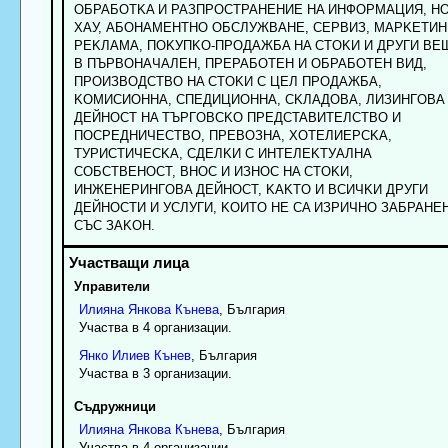
OБPAБOTKA И PAЗПPOCTPAHEHИE HA ИHФOPMAЦИЯ, HO
XAУ, AБOHAMEHTHO OБCЛУЖBAHE, CEPBИЗ, MAPKETИH
PEKЛAMA, ПOKУПKO-ПPOДAЖБA HA CTOKИ И ДPУГИ BE
B ПЪPBOHAЧAЛEH, ПPEPAБOTEH И OБPAБOTEH BИД,
ПPOИЗBOДCTBO HA CTOKИ C ЦEЛ ПPOДAЖБA,
KOMИCИOHHA, CПEДИЦИOHHA, CKЛAДOBA, ЛИЗИHГOBA
ДEЙHOCT HA TЪPГOBCKO ПPEДCTABИTEЛCTBO И
ПOCPEДHИЧECTBO, ПPEBOЗHA, XOTEЛИEPCKA,
TУPИCTИЧECKA, CДEЛKИ C ИHTEЛEKTУAЛHA
COБCTBEHOCT, BHOC И ИЗHOC HA CTOKИ,
ИHЖEHEPИHГOBA ДEЙHOCT, KAKTO И BCИЧKИ ДPУГИ
ДEЙHOCTИ И УCЛУГИ, KOИTO HE CA ИЗPИЧHO ЗAБPAHE
CЪC ЗAKOH.
Управители
Илияна
Янкова
Кънева
, България
Участва в 4 организации.
Янко
Илиев
Кънев
, България
Участва в 3 организации.
Съдружници
Илияна
Янкова
Кънева
, България
Участва в 4 организации.