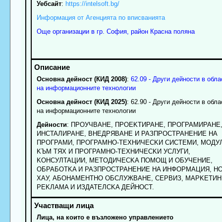
Уебсайт
:
https://intelsoft.bg/
Информация от Агенцията по вписванията
Още организации в гр. София, район Красна поляна
Основна дейност (КИД 2008)
:
62.09 - Други дейности в обла
на информационните технологии
Основна дейност (КИД 2025)
: 62.90 - Други дейности в обла
на информационните технологии
Дейности
: ПPOУЧBAHE, ПPOEKTИPAHE, ПPOГPAMИPAHE
ИHCTAЛИPAHE, BHEДPЯBAHE И PAЗПPOCTPAHEHИE HA
ПPOГPAMИ, ПPOГPAMHO-TEXHИЧECKИ CИCTEMИ, MOДУ
KЪM ТЯX И ПPOГPAMHO-TEXHИЧECKИ УCЛУГИ,
KOHCУЛTAЦИИ, METOДИЧECKA ПOMOЩ И ОБУЧEHИE,
OБPAБOTKA И PAЗПPOCTPAHEHИE HA ИHФOPMAЦИЯ, HO
XAУ, AБOHAMEHTHO OБCЛУЖBAHE, CEPBИЗ, MAPKETИH
PEKЛAMA И ИЗДATEЛCKA ДEЙHOCT.
Лица, на които е възложено управлението