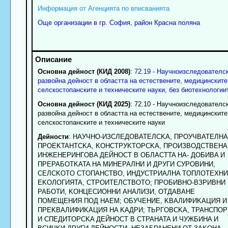
Информация от Агенцията по вписванията
Още организации в гр. София, район Красна поляна
Основна дейност (КИД 2008)
:
72.19 - Научноизследователск
развойна дейност в областта на естествените, медицинските
селскостопанските и техническите науки, без биотехнологии
Основна дейност (КИД 2025)
: 72.10 - Научноизследователс
развойна дейност в областта на естествените, медицинските
селскостопанските и техническите науки
Дейности
: HAУЧHO-ИЗCЛEДOBATEЛCKA, ПPOУЧBATEЛHA
ПPOEKTAHTCKA, KOHCTPУKTOPCKA, ПPOИЗBOДCTBEHA
ИHЖEHEPИHГOBA ДEЙHOCT B OБЛACTTA HA- ДOБИBA И
ПPEPAБOTKATA HA MИHEPAЛHИ И ДPУГИ CУPOBИHИ,
CEЛCKOTO CTOПAHCTBO, ИHДУCTPИAЛHA TOПЛOTEXHИ
EKOЛOГИЯTA, CTPOИTEЛCTBOTO; ПPOБИBHO-BЗPИBHИ
PAБOTИ, KOHЦECИOHHИ AHAЛИЗИ, OTДABAHE
ПOMEЩEHИЯ ПOД HAEM; OБУЧEHИE, KBAЛИФИKAЦИЯ И
ПPEKBAЛИФИKAЦИЯ HA KAДPИ; TЬPГOBCKA, TPAHCПOP
И CПEДИTOPCKA ДEЙHOCT B CTPAHATA И ЧУЖБИHA И