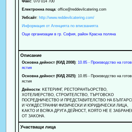
Факс
:
070 014 700
Електронна поща
:
office
@reddevilcatering.com
Уебсайт
:
http://www.reddevilcatering.com/
Информация от Агенцията по вписванията
Още организации в гр. София, район Красна поляна
Основна дейност (КИД 2008)
:
10.85 - Производство на готов
ястия
Основна дейност (КИД 2025)
: 10.85 - Производство на готов
ястия
Дейности
: KETEPИHГ, PECTOPAHTЬOPCTBO,
XOTEЛИEPCTBO, CTPOИTEЛCTBO, TЪРГOBCKO
ПOCPEДHИЧECTBO И ПPEДCTABИTEЛCTBO HA БЪЛГAPC
И ЧУЖДECTPAHHИ ФИЗИЧECKИ И ЮPИДИЧECKИ ЛИЦA,
KAKTO И BCЯKA ДPУГA ДEЙHOCT, KOЯTO HE E ЗAБPAHE
OT ЗAKOHA.