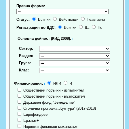
Правна форма:
Статус:
Всички
Действащи
Неактивни
Регистрация по ДДС:
Всички
Да
Не
Основна дейност (КИД 2008):
ℹ
Сектор:
Раздел:
Група:
Клас:
Финансирания:
ℹ
ИЛИ
И
Обществени поръчки - изпълнител
Обществени поръчки - възложител
Държавен фонд "Земеделие"
Столична програма „Култура” (2017-2018)
Еврофондове
Еразъм+
Норвежи финансов механизъм