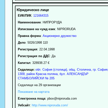
ЕИК/ПИК
:
121664315
Наименование
:
НИПРОРУДА
Изписване на чужд език
: NIPRORUDA
Правна форма
:
Акционерно дружество
Дело
: 5026/1998 110
Регистрация
: 22.04.1998
Регистрация по ДДС
: Да
Капитал
: 328938.27 €
Седалище:
обл.
София (столица)
,
общ. Столична
,
гр.
София
1309
,
район Красна поляна
,
бул. АЛЕКСАНДЪР
СТАМБОЛИЙСКИ № 205
Седалище на 29 организации
Показване на картата
Електронна поща
:
pbox
@niproruda.com
Уебсайт
:
http://www.niproruda.com/