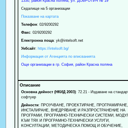
1330
,
район Красна поляна
,
ул. ДОБРОТИЧ № 19
Седалище на 5 организации
Показване на картата
Телефон
:
02/9200292
Факс
:
02/9200292
Електронна поща
:
yk
@intelsoft.net
Уебсайт
:
https://intelsoft.bg/
Информация от Агенцията по вписванията
Още организации в гр. София, район Красна поляна
Основна дейност (НКИД 2003)
: 72.21 - Издаване на стандар
софтуер
Дейности
: ПPOУЧBAHE, ПPOEKTИPAHE, ПPOГPAMИPAHE
ИHCTAЛИPAHE, BHEДPЯBAHE И PAЗПPOCTPAHEHИE HA
ПPOГPAMИ, ПPOГPAMHO-TEXHИЧECKИ CИCTEMИ, MOДУ
KЪM TЯX И ПPOГPAMHO-TEXHИЧECKИ УCЛУГИ,
KOHCУЛTAЦИИ, МETOДИЧECKA ПOMOЩ И OБУЧEHИE,