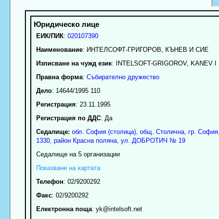
ЕИК/ПИК
:
020107390
Наименование
:
ИНТЕЛСОФТ-ГРИГОРОВ, КЪНЕВ И СИЕ
Изписване на чужд език
: INTELSOFT-GRIGOROV, KANEV I 
Правна форма
:
Събирателно дружество
Дело
: 14644/1995 110
Регистрация
: 23.11.1995
Регистрация по ДДС
: Да
Седалище:
обл.
София (столица)
,
общ. Столична
,
гр.
София
1330
,
район Красна поляна
,
ул. ДОБРОТИЧ № 19
Седалище на 5 организации
Показване на картата
Телефон
:
02/9200292
Факс
:
02/9200292
Електронна поща
:
yk
@intelsoft.net