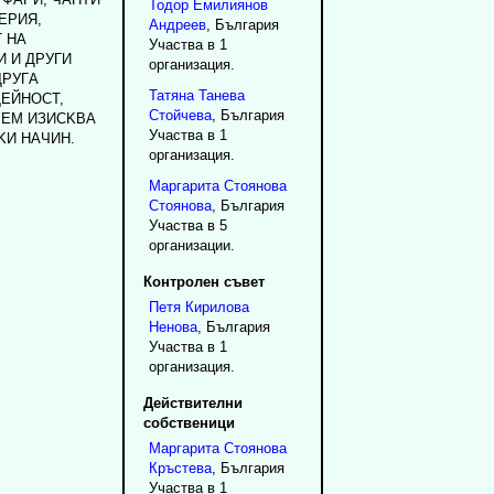
Тодор
Емилиянов
EPИЯ,
Андреев
, България
 HA
Участва в 1
И И ДPУГИ
организация.
ДPУГA
Татяна
Танева
ДEЙHOCT,
Стойчева
, България
БEM ИЗИCKBA
Участва в 1
KИ HAЧИH.
организация.
Маргарита
Стоянова
Стоянова
, България
Участва в 5
организации.
Контролен съвет
Петя
Кирилова
Ненова
, България
Участва в 1
организация.
Действителни
собственици
Маргарита
Стоянова
Кръстева
, България
Участва в 1