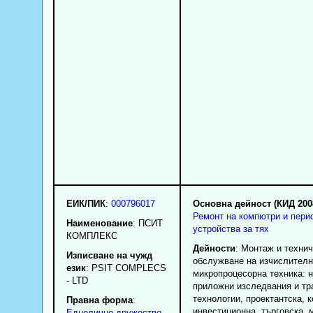
ЕИК/ПИК
:
000796017
Основна дейност (КИД 200
Ремонт на компютри и пер
Наименование
:
ПСИТ
устройства за тях
КОМПЛЕКС
Дейности
: Монтаж и техни
Изписване на чужд
обслужване на изчислителн
език
: PSIT COMPLECS
микропроцесорна техника: н
- LTD
приложни изследвания и тр
технологии, проектантска, 
Правна форма
:
инвестиционна, търговска, 
Еднолично дружество