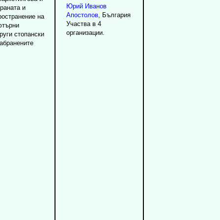
Юрий
Иванов
раната и
Апостолов
, България
ространение на
Участва в 4
ютърни
организации.
други стопански
забранените