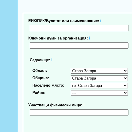
ЕИК/ПИК/Булстат или наименование:
ℹ
Ключови думи за организация:
ℹ
Седалище:
ℹ
Област:
Община:
Населено място:
Район:
Участващи физически лица:
ℹ