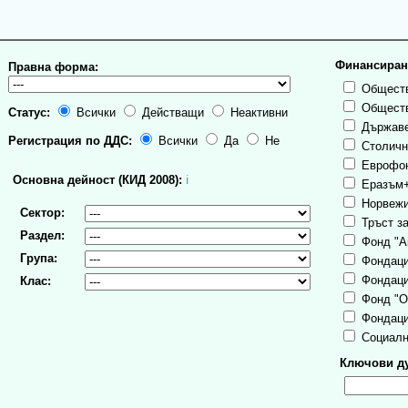
Финансиран
Правна форма:
Обществ
Обществ
Статус:
Всички
Действащи
Неактивни
Държаве
Регистрация по ДДС:
Всички
Да
Не
Столична
Еврофо
Основна дейност (КИД 2008):
ℹ
Еразъм
Норвежи
Сектор:
Тръст за
Раздел:
Фонд "А
Група:
Фондаци
Фондаци
Клас:
Фонд "О
Фондаци
Социалн
Ключови ду