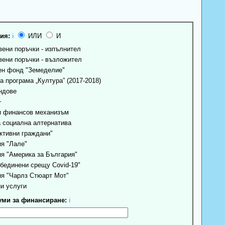
ия:
ℹ
ИЛИ
И
ени поръчки - изпълнител
ени поръчки - възложител
н фонд "Земеделие"
 програма „Култура” (2017-2018)
ндове
+
 финансов механизъм
 социална алтернатива
ктивни граждани"
я "Лале"
я "Америка за България"
бединени срещу Covid-19"
я "Чарлз Стюарт Мот"
и услуги
ми за финансиране:
ℹ