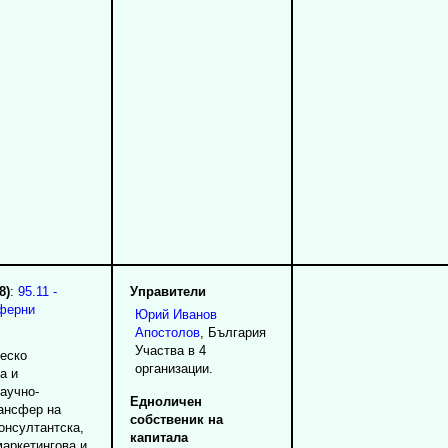
8)
:
95.11 -
Управители
иферни
Юрий
Иванов
Апостолов
, България
Участва в 4
ческо
организации.
а и
аучно-
Едноличен
ансфер на
собственик на
консултантска,
капитала
маркетингова и