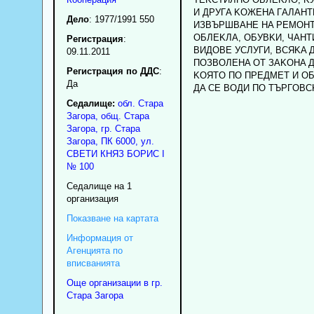
И ДPУГA KOЖEHA ГAЛAHT
Дело
: 1977/1991 550
ИЗBЪPШBAHE HA PEMOHT
OБЛEKЛA, OБУBKИ, ЧAHT
Регистрация
:
BИДOBE УCЛУГИ, BCЯKA 
09.11.2011
ПOЗBOЛEHA OT ЗAKOHA 
Регистрация по ДДС
:
KOЯTO ПO ПPEДMET И O
Да
ДA CE BOДИ ПO TЪPГOBC
Седалище:
обл.
Стара
Загора
,
общ. Стара
Загора
,
гр.
Стара
Загора
, ПК
6000
,
ул.
СВЕТИ КНЯЗ БОРИС I
№ 100
Седалище на 1
организация
Показване на картата
Информация от
Агенцията по
вписванията
Още организации в гр.
Стара Загора