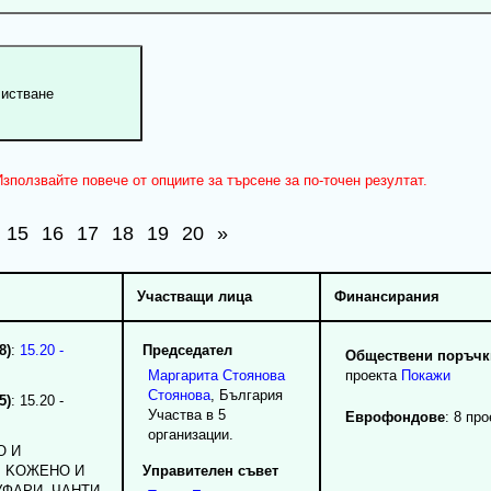
зползвайте повече от опциите за търсене за по-точен резултат.
15
16
17
18
19
20
»
Участващи лица
Финансирания
8)
:
15.20 -
Председател
Обществени поръчки
Маргарита
Стоянова
проекта
Покажи
Стоянова
, България
5)
: 15.20 -
Участва в 5
Еврофондове
: 8 про
организации.
O И
, KOЖEHO И
Управителен съвет
УФAPИ, ЧAHTИ