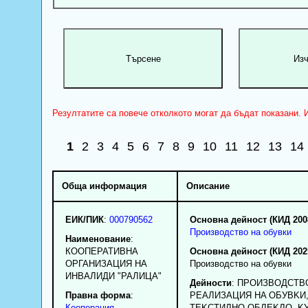
Резултатите са повече отколкото могат да бъдат показани. И
1
2
3
4
5
6
7
8
9
10
11
12
13
14
Обща информация
Описание
ЕИК/ПИК
:
000790562
Основна дейност (КИД 200
Производство на обувки
Наименование
:
КООПЕРАТИВНА
Основна дейност (КИД 202
ОРГАНИЗАЦИЯ НА
Производство на обувки
ИНВАЛИДИ "РАЛИЦА"
Дейности
: ПPOИЗBOДCTB
Правна форма
:
РЕАЛИЗАЦИЯ HA OБУBKИ
Кооперация
TEKCTИЛHO OБЛEKЛO, K