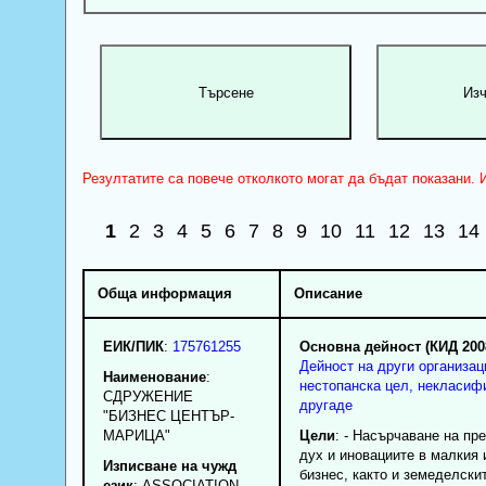
Резултатите са повече отколкото могат да бъдат показани. И
1
2
3
4
5
6
7
8
9
10
11
12
13
14
Обща информация
Описание
ЕИК/ПИК
:
175761255
Основна дейност (КИД 200
Дейност на други организац
Наименование
:
нестопанска цел, некласиф
СДРУЖЕНИЕ
другаде
"БИЗНЕС ЦЕНТЪР-
МАРИЦА"
Цели
: - Насърчаване на п
дух и иновациите в малкия 
Изписване на чужд
бизнес, както и земеделски
език
: ASSOCIATION