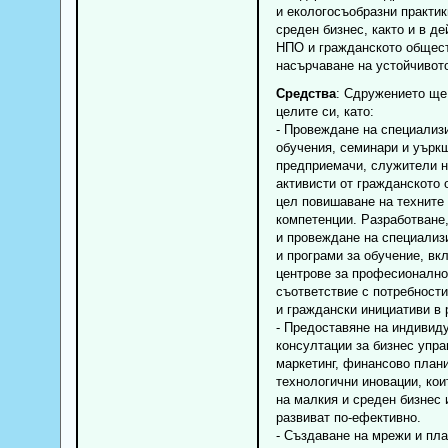
и екологосъобразни практик
среден бизнес, както и в де
НПО и гражданското общест
насърчаване на устойчивото
Средства
: Сдружението ще
целите си, като:
- Провеждане на специализ
обучения, семинари и уърк
предприемачи, служители 
активисти от гражданското 
цел повишаване на техните
компетенции. Разработване,
и провеждане на специализ
и програми за обучение, вк
центрове за професионално
съответствие с потребности
и граждански инициативи в 
- Предоставяне на индивид
консултации за бизнес упра
маркетинг, финансово план
технологични иновации, кои
на малкия и среден бизнес 
развиват по-ефективно.
- Създаване на мрежи и пл