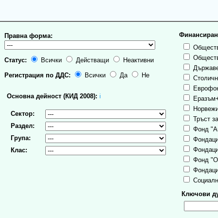
Финансиран
Правна форма:
Обществ
Обществ
Статус:
Всички
Действащи
Неактивни
Държаве
Регистрация по ДДС:
Всички
Да
Не
Столична
Еврофо
Основна дейност (КИД 2008):
ℹ
Еразъм
Норвежи
Сектор:
Тръст за
Раздел:
Фонд "А
Група:
Фондаци
Фондаци
Клас:
Фонд "О
Фондаци
Социалн
Ключови ду