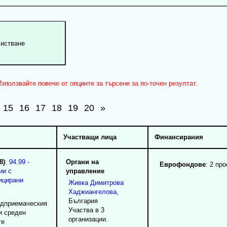
зползвайте повече от опциите за търсене за по-точен резултат.
15
16
17
18
19
20
»
Участващи лица
Финансирания
8)
:
94.99 -
Органи на
Еврофондове
: 2 про
ии с
управление
ицирани
Живка
Димитрова
Хаджиангелова
,
България
редприемаческия
Участва в 3
и среден
организации.
те