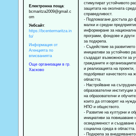
стимулират устойчивото ра
Електронна поща
:
защитата на околната сред
bcmaritza2009
@gmail.c
справедливост.
om
- Подпомагане достъпа до 
малки и средни предприяти
Уебсайт
:
информиране за национални
https://bcentermaritza.in
програми, фондове и други
fo/
за подкрепа.
Информация от
- Съдействие за развитието
Агенцията по
инициативи за устойчиво ра
вписванията
създадат възможности за у
гражданите и организациите
Още организации в гр.
и реализацията на проекти,
Хасково
подобряват качеството на ж
областта.
- Настройване на сътруднич
образователни институции 
на образователни и обучите
които да отговорят на нужд
НПО и обществото.
- Развитие на културни и о
инициативи за повишаване 
осведоменост и създаване 
социална среда в областта.
- Подкрепа за внедряването