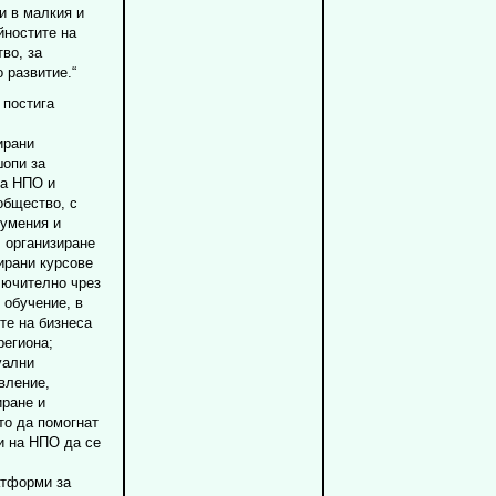
и в малкия и
йностите на
во, за
 развитие.“
 постига
ирани
шопи за
на НПО и
общество, с
 умения и
 организиране
ирани курсове
лючително чрез
 обучение, в
те на бизнеса
региона;
уални
вление,
иране и
то да помогнат
и на НПО да се
атформи за