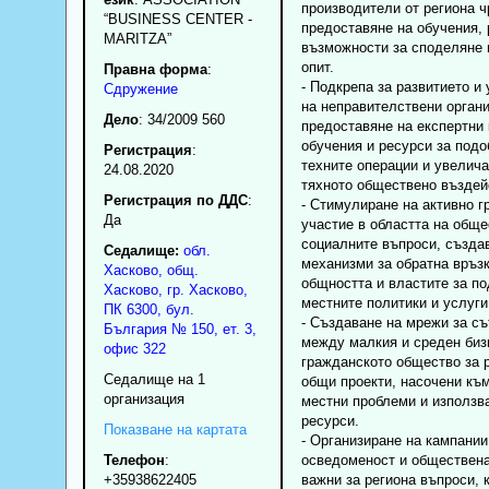
производители от региона ч
“BUSINESS CENTER -
предоставяне на обучения, 
MARITZA”
възможности за споделяне 
опит.
Правна форма
:
- Подкрепа за развитието и
Сдружение
на неправителствени органи
Дело
: 34/2009 560
предоставяне на експертни 
обучения и ресурси за подо
Регистрация
:
техните операции и увелича
24.08.2020
тяхното обществено въздей
Регистрация по ДДС
:
- Стимулиране на активно 
Да
участие в областта на обще
социалните въпроси, създа
Седалище:
обл.
механизми за обратна връз
Хасково
,
общ.
общността и властите за п
Хасково
,
гр.
Хасково
,
местните политики и услуги
ПК
6300
,
бул.
- Създаване на мрежи за с
България № 150, ет. 3,
между малкия и среден биз
офис 322
гражданското общество за 
Седалище на 1
общи проекти, насочени къ
организация
местни проблеми и използв
ресурси.
Показване на картата
- Организиране на кампании
Телефон
:
осведоменост и обществена
+35938622405
важни за региона въпроси, 