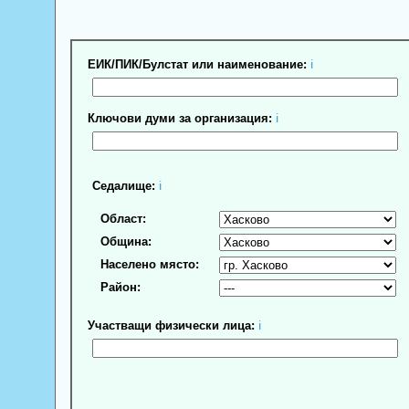
ЕИК/ПИК/Булстат или наименование:
ℹ
Ключови думи за организация:
ℹ
Седалище:
ℹ
Област:
Община:
Населено място:
Район:
Участващи физически лица:
ℹ