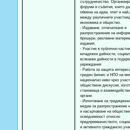
сътрудничество. Организир
форуми и събития, които д
обмена на идеи, опит и най
между различните участниц
икономика и общество.
- Издаване, отпечатване и
разпространение на инфор
брошури, рекламни материа
издания;
- Участие в публично-частн
младежки дейности, социал
всякакви дейности в подкре
увреждания
- Работа за защита интерес
среден бизнес и НПО на ме
национално ниво чрез участ
обществени дискусии, изгот
становища и взаимодейств
органи.
- Използване на традицион
медии за разпространение 
и насърчаване на обществе
осведоменост относно
предприемачеството, социа
и активното гражданско уча