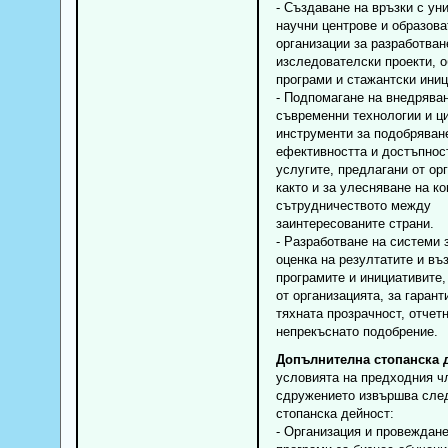
- Създаване на връзки с ун
научни центрове и образов
организации за разработван
изследователски проекти, 
програми и стажантски иниц
- Подпомагане на внедрява
съвременни технологии и ц
инструменти за подобряван
ефективността и достъпнос
услугите, предлагани от ор
както и за улесняване на к
сътрудничеството между
заинтересованите страни.
- Разработване на системи 
оценка на резултатите и въ
програмите и инициативите,
от организацията, за гарант
тяхната прозрачност, отчет
непрекъснато подобрение.
Допълнителна стопанска 
условията на предходния ч
сдружението извършва сле
стопанска дейност:
- Организация и провеждане