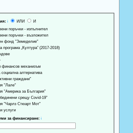
ия:
ℹ
ИЛИ
И
ени поръчки - изпълнител
ени поръчки - възложител
н фонд "Земеделие"
 програма „Култура” (2017-2018)
ндове
+
 финансов механизъм
 социална алтернатива
ктивни граждани"
я "Лале"
я "Америка за България"
бединени срещу Covid-19"
я "Чарлз Стюарт Мот"
и услуги
ми за финансиране:
ℹ