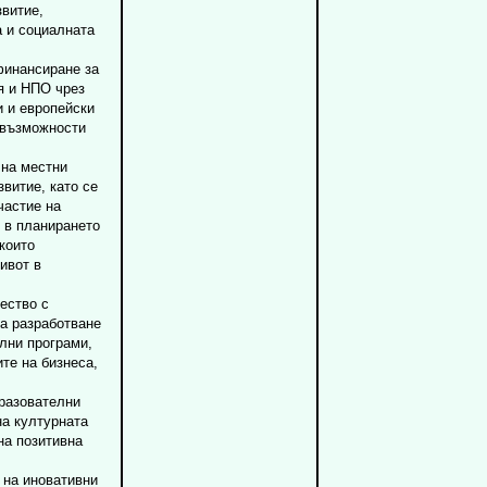
звитие,
а и социалната
финансиране за
я и НПО чрез
 и европейски
 възможности
 на местни
звитие, като се
частие на
 в планирането
 които
ивот в
ество с
за разработване
лни програми,
ите на бизнеса,
бразователни
на културната
на позитивна
 на иновативни