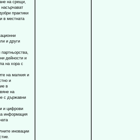
ане на срещи,
а насърчават
-добри практики
и в местната
мационни
ли и други
и партньорства,
ни дейности и
па на хора с
ите на малкия и
стно и
ие в
вяне на
ие с държавни
ни и цифрови
на информация
ната
лните иновации
стие.