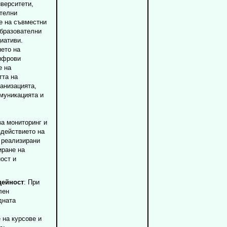
иверситети,
ателни
е на съвместни
образователни
иативи.
нето на
ифрови
е на
тта на
ганизацията,
омуникацията и
за мониторинг и
здействието на
 реализирани
иране на
ност и
дейност
: При
лен
дната
 на курсове и