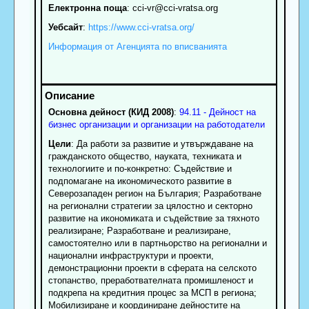
Електронна поща
:
cci-vr
@cci-vratsa.org
Уебсайт
:
https://www.cci-vratsa.org/
Информация от Агенцията по вписванията
Основна дейност (КИД 2008)
:
94.11 - Дейност на
бизнес организации и организации на работодатели
Цели
: Да работи за развитие и утвърждаване на
гражданското общество, науката, техниката и
технологиите и по-конкретно: Съдействие и
подпомагане на икономическото развитие в
Северозападен регион на България; Разработване
на регионални стратегии за цялостно и секторно
развитие на икономиката и съдействие за тяхното
реализиране; Разработване и реализиране,
самостоятелно или в партньорство на регионални и
национални инфраструктури и проекти,
демонстрационни проекти в сферата на селското
стопанство, преработвателната промишленост и
подкрепа на кредитния процес за МСП в региона;
Мобилизиране и координиране дейностите на