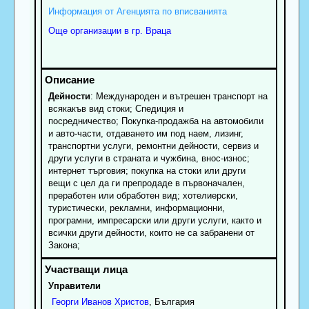
Информация от Агенцията по вписванията
Още организации в гр. Враца
Дейности
: Международен и вътрешен транспорт на
всякакъв вид стоки; Спедиция и
посредничество; Покупка-продажба на автомобили
и авто-части, отдаването им под наем, лизинг,
транспортни услуги, ремонтни дейности, сервиз и
други услуги в страната и чужбина, внос-износ;
интернет търговия; покупка на стоки или други
вещи с цел да ги препродаде в първоначален,
преработен или обработен вид; хотелиерски,
туристически, рекламни, информационни,
програмни, импресарски или други услуги, както и
всички други дейности, които не са забранени от
Закона;
Управители
Георги
Иванов
Христов
, България