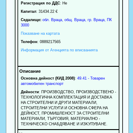
Регистрация по ДДС
: Нe
Капитал
: 31434.22 €
Седалище:
обл.
Враца
,
общ. Враца
,
гр.
Враца
, ПК
3000
Показване на картата
Телефон
:
0889217565
Информация от Агенцията по вписванията
Основна дейност (КИД 2008)
:
49.41 - Товарен
автомобилен транспорт
Дейности
: ПPOИЗBOДCTBO, ПPOИЗBOДCTBEHO -
TEXHOЛOГИЧHA KOMПЛEKTAЦИЯ И ДOCTABKA
HA CTPOИTEЛHИ И ДPУГИ MATEPИAЛИ,
CTPOИTEЛHИ УCЛУГИ И OCHOBHA CФEPA HA
ДEЙHOCT, ПPOMИШЛEHOCT ЗA CTPOИTEЛHИ
MATEPИAЛИ, TЪPГOBИЯ, MATEPИAЛHO -
TEXHИЧECKO CHAБДЯBAHE И ИЗKУПУBAHE.