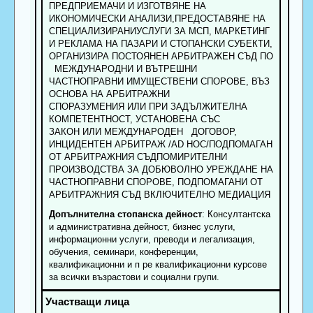
ПРЕДПРИЕМАЧИ И ИЗГОТВЯНЕ НА
ИКОНОМИЧЕСКИ АНАЛИЗИ,ПРЕДОСТАВЯНЕ НА
СПЕЦИАЛИЗИРАНИУСЛУГИ ЗА МСП, МАРКЕТИНГ
И РЕКЛАМА НА ПАЗАРИ И СТОПАНСКИ СУБЕКТИ,
ОРГАНИЗИРА ПОСТОЯНЕН АРБИТРАЖЕН СЪД ПО
МЕЖДУНАРОДНИ И ВЪТРЕШНИ
ЧАСТНОПРАВНИ ИМУЩЕСТВЕНИ СПОРОВЕ, ВЪЗ
ОСНОВА НА АРБИТРАЖНИ
СПОРАЗУМЕНИЯ ИЛИ ПРИ ЗАДЪЛЖИТЕЛНА
КОМПЕТЕНТНОСТ, УСТАНОВЕНА СЪС
ЗАКОН ИЛИ МЕЖДУНАРОДЕН ДОГОВОР,
ИНЦИДЕНТЕН АРБИТРАЖ /AD НОС/ПОДПОМАГАН
ОТ АРБИТРАЖНИЯ СЪДПОМИРИТЕЛНИ
ПРОИЗВОДСТВА ЗА ДОБЮВОЛНО УРЕЖДАНЕ НА
ЧАСТНОПРАВНИ СПОРОВЕ, ПОДПОМАГАНИ ОТ
АРБИТРАЖНИЯ СЪД ВКЛЮЧИТЕЛНО МЕДИАЦИЯ
Допълнителна стопанска дейност
: Консултантска
и административна дейност, бизнес услуги,
информационни услуги, преводи и легализация,
обучения, семинари, конференции,
квалификационни и п ре квалификационни курсове
за всички възрастови и социални групи.