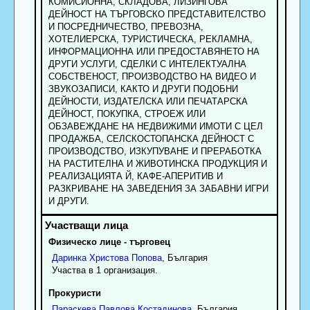
КОМИСИОННА, СКЛАДОВА, ЛИЗИНГОВА
ДЕЙНОСТ НА ТЪРГОВСКО ПРЕДСТАВИТЕЛСТВО
И ПОСРЕДНИЧЕСТВО, ПРЕВОЗНА,
ХОТЕЛИЕРСКА, ТУРИСТИЧЕСКА, РЕКЛАМНА,
ИНФОРМАЦИОННА ИЛИ ПРЕДОСТАВЯНЕТО НА
ДРУГИ УСЛУГИ, СДЕЛКИ С ИНТЕЛЕКТУАЛНА
СОБСТВЕНОСТ, ПРОИЗВОДСТВО НА ВИДЕО И
ЗВУКОЗАПИСИ, КАКТО И ДРУГИ ПОДОБНИ
ДЕЙНОСТИ, ИЗДАТЕЛСКА ИЛИ ПЕЧАТАРСКА
ДЕЙНОСТ, ПОКУПКА, СТРОЕЖ ИЛИ
ОБЗАВЕЖДАНЕ НА НЕДВИЖИМИ ИМОТИ С ЦЕЛ
ПРОДАЖБА, СЕЛСКОСТОПАНСКА ДЕЙНОСТ С
ПРОИЗВОДСТВО, ИЗКУПУВАНЕ И ПРЕРАБОТКА
НА РАСТИТЕЛНА И ЖИВОТИНСКА ПРОДУКЦИЯ И
РЕАЛИЗАЦИЯТА Й, КАФЕ-АПЕРИТИВ И
РАЗКРИВАНЕ НА ЗАВЕДЕНИЯ ЗА ЗАБАВНИ ИГРИ
И ДРУГИ.
Физическо лице - търговец
Даринка
Христова
Попова
, България
Участва в 1 организация.
Прокуристи
Параскева
Павлова
Костадинова
, България