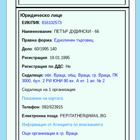
ЕИК/ПИК
:
816102573
Наименование
:
ПЕТЪР ДУДИНСКИ - 66
Правна форма
:
Едноличен търговец
Дело
: 60/1995 140
Регистрация
: 19.01.1995
Регистрация по ДДС
: Нe
Седалище:
обл.
Враца
,
общ. Враца
,
гр.
Враца
, ПК
3000
,
бул. 2 РИ ЮНИ 90 вх. А ет. 1 ап. № 2
Седалище на 1 организация
Показване на картата
Телефон
:
092/623915
Електронна поща
:
PEPITATHER
@MAIL.BG
Информация от Агенцията по вписванията
Още организации в гр. Враца