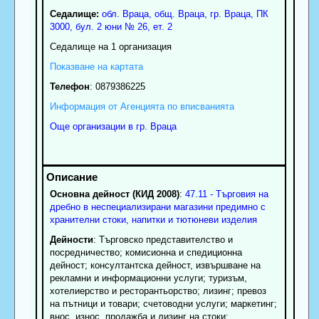
Седалище:
обл.
Враца
,
общ. Враца
,
гр.
Враца
, ПК
3000
,
бул. 2 юни № 26, ет. 2
Седалище на 1 организация
Показване на картата
Телефон
:
0879386225
Информация от Агенцията по вписванията
Още организации в гр. Враца
Основна дейност (КИД 2008)
:
47.11 - Търговия на
дребно в неспециализирани магазини предимно с
хранителни стоки, напитки и тютюневи изделия
Дейности
: Търговско представителство и
посредничество; комисионна и спедиционна
дейност; консултантска дейност, извършване на
рекламни и информационни услуги; туризъм,
хотелиерство и ресторантьорство; лизинг; превоз
на пътници и товари; счетоводни услуги; маркетинг;
внос, износ, продажба и лизинг на стоки;