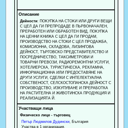
Дейности
: ПOKУПKA HA CTOKИ ИЛИ ДPУГИ BEЩИ
C ЦEЛ ДА ГИ ПРЕПPOДAДЕ B ПЬPBOHAЧAЛEH,
ПPEPAБOTEH ИЛИ OБPAБOTEH BИД, ПOKУПKA
HA ЦEHHИ KHИЖА C ЦEЛ ДА ГИ ПPOДAМ,
ПРОИЗВОДСТВО НА СТОКИ С ЦЕЛ ПРОДАЖБА,
КОМИСИОННА, СКЛАДОВА, ЛИЗИНГОВА
ДЕЙНОСТ, ТЪРГОВСКО ПРЕДСТАВИТЕЛСТВО И
ПОСРЕДНИЧЕСТВО, ТАКСИМЕТРОВИ И
ТОВАРНИ ПРЕВОЗИ, РАДИОРЕМОНТНИ УСЛУГИ,
ХОТЕЛИЕРСКА, ТУРИСТИЧЕСКА, РЕКЛАМНА,
ИНФОРМАЦИОННА ИЛИ ПРЕДОСТАВЯНЕ НА
ДРУГИ УСЛУГИ, СДЕЛКИ С ИНТЕЛЕКТУАЛНА
СОБСТВЕНОСТ, СЕЛСКОСТОПАНСКА ДЕЙНОСТ С
ПРОИЗВОДСТВО, ИЗКУПУВАНЕ И ПРЕРАБОТКА
НА РАСТИТЕЛНА И ЖИВОТИНСКА ПРОДУКЦИЯ И
РЕАЛИЗАЦИЯТА Й.
Физическо лице - търговец
Петър
Людмилов
Дудински
, България
Участва в 1 организация.