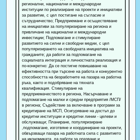
регионални, национални и международни
институции по реализиране на проекти и инициативи
за развитие, с цел постигане на съгласие и
сътрудничество; Предприемане и осъществяване
на инициативи за популяризиране на региона и
привличане на национални и международни
инвестиции; Подпомагане и стимулиране
развитието на силни и свободни медии, с цел
популяризирането на свободната инициатива на
гражданите; да работи за подпомагане на
социалната интеграция и личностната реализация и
по-конкретно: Да се постигне повишаване на
ефективността при търсене на работа и конкурентно
способността на безработните на пазара на работна
ръка, както и подобряване на тяхната
квалификация. Стимулиране на
предприемачеството в региона, Насърчаване и
подпомагане на малки и средни предприятия /МСП/
в региона; Съдействие за включване в програми за
кредитиране на МСП, Осигуряване на достъп до
кредитни институции и кредитни линии - целеви и
обслужващи; Планиране, популяризиране
,подпомагане, изготвяне и координиране на проекти,
обвързващи пазара на работната сила с развитието
на икономиката, да работи за опазване и