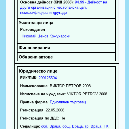
Основна дейност (КИД 2008)
:
94.99 - Дейност на
други организации с нестопанска цел,
некласифицирани другаде
Ръководител
Николай
Ценов
Кожухарски
ЕИК/ПИК
:
200125504
Наименование
:
ВИКТОР ПЕТРОВ 2008
Изписване на чужд език
: VIKTOR PETROV 2008
Правна форма
:
Едноличен търговец
Регистрация
: 22.05.2008
Регистрация по ДДС
: Нe
Седалище:
обл.
Враца
,
общ. Враца
,
гр.
Враца
, ПК