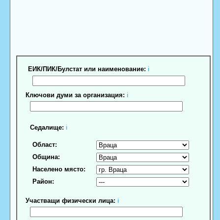
ЕИК/ПИК/Булстат или наименование:
ℹ
Ключови думи за организация:
ℹ
Седалище:
ℹ
Област:
Община:
Населено място:
Район:
Участващи физически лица:
ℹ