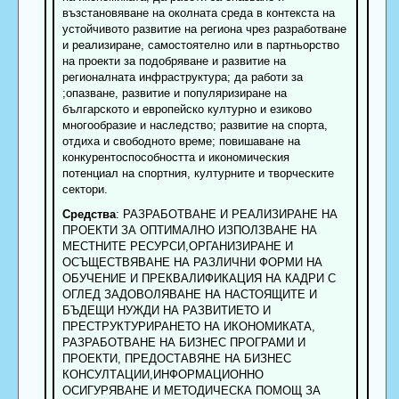
възстановяване на околната среда в контекста на
устойчивото развитие на региона чрез разработване
и реализиране, самостоятелно или в партньорство
на проекти за подобряване и развитие на
регионалната инфраструктура; да работи за
;опазване, развитие и популяризиране на
българското и европейско културно и езиково
многообразие и наследство; развитие на спорта,
отдиха и свободното време; повишаване на
конкурентоспособността и икономическия
потенциал на спортния, културните и творческите
сектори.
Средства
: РАЗРАБОТВАНЕ И РЕАЛИЗИРАНЕ НА
ПРОЕКТИ ЗА ОПТИМАЛНО ИЗПОЛЗВАНЕ НА
МЕСТНИТЕ РЕСУРСИ,ОРГАНИЗИРАНЕ И
ОСЪЩЕСТВЯВАНЕ НА РАЗЛИЧНИ ФОРМИ НА
ОБУЧЕНИЕ И ПРЕКВАЛИФИКАЦИЯ НА КАДРИ С
ОГЛЕД ЗАДОВОЛЯВАНЕ НА НАСТОЯЩИТЕ И
БЪДЕЩИ НУЖДИ НА РАЗВИТИЕТО И
ПРЕСТРУКТУРИРАНЕТО НА ИКОНОМИКАТА,
РАЗРАБОТВАНЕ НА БИЗНЕС ПРОГРАМИ И
ПРОЕКТИ, ПРЕДОСТАВЯНЕ НА БИЗНЕС
КОНСУЛТАЦИИ,ИНФОРМАЦИОННО
ОСИГУРЯВАНЕ И МЕТОДИЧЕСКА ПОМОЩ ЗА