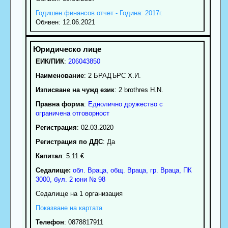
Годишен финансов отчет - Година: 2017г.
Обявен: 12.06.2021
ЕИК/ПИК
:
206043850
Наименование
:
2 БРАДЪРС Х.И.
Изписване на чужд език
: 2 brothres H.N.
Правна форма
:
Еднолично дружество с
ограничена отговорност
Регистрация
: 02.03.2020
Регистрация по ДДС
: Да
Капитал
: 5.11 €
Седалище:
обл.
Враца
,
общ. Враца
,
гр.
Враца
, ПК
3000
,
бул. 2 юни № 98
Седалище на 1 организация
Показване на картата
Телефон
:
0878817911