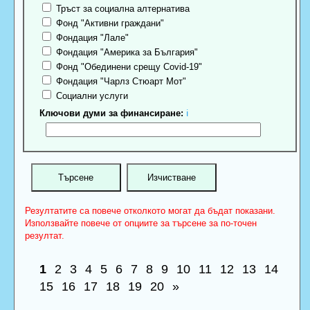
Тръст за социална алтернатива
Фонд "Активни граждани"
Фондация "Лале"
Фондация "Америка за България"
Фонд "Обединени срещу Covid-19"
Фондация "Чарлз Стюарт Мот"
Социални услуги
Ключови думи за финансиране:
ℹ
Резултатите са повече отколкото могат да бъдат показани.
Използвайте повече от опциите за търсене за по-точен
резултат.
1
2
3
4
5
6
7
8
9
10
11
12
13
14
15
16
17
18
19
20
»