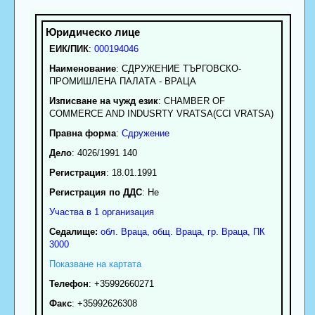
ЕИК/ПИК
:
000194046
Наименование
:
СДРУЖЕНИЕ ТЪРГОВСКО-
ПРОМИШЛЕНА ПАЛАТА - ВРАЦА
Изписване на чужд език
: CHAMBER OF
COMMERCE AND INDUSRTY VRATSA(CCI VRATSA)
Правна форма
:
Сдружение
Дело
: 4026/1991 140
Регистрация
: 18.01.1991
Регистрация по ДДС
: Нe
Участва в 1 организация
Седалище:
обл.
Враца
,
общ. Враца
,
гр.
Враца
, ПК
3000
Показване на картата
Телефон
:
+35992660271
Факс
:
+35992626308