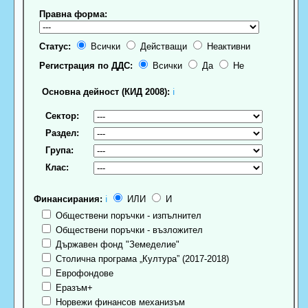
Правна форма:
Статус:
Всички
Действащи
Неактивни
Регистрация по ДДС:
Всички
Да
Не
Основна дейност (КИД 2008):
ℹ
Сектор:
Раздел:
Група:
Клас:
Финансирания:
ℹ
ИЛИ
И
Обществени поръчки - изпълнител
Обществени поръчки - възложител
Държавен фонд "Земеделие"
Столична програма „Култура” (2017-2018)
Еврофондове
Еразъм+
Норвежи финансов механизъм