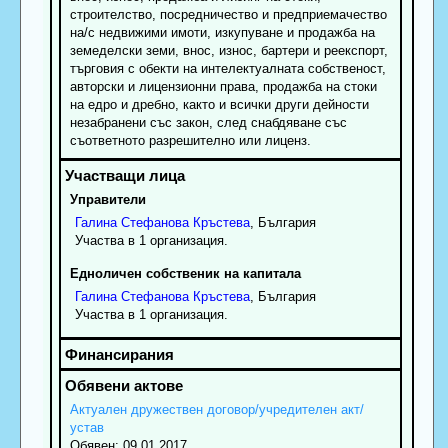
строителство, посредничество и предприемачество
на/с недвижими имоти, изкупуване и продажба на
земеделски земи, внос, износ, бартери и реекспорт,
търговия с обекти на интелектуалната собственост,
авторски и лицензионни права, продажба на стоки
на едро и дребно, както и всички други дейности
незабранени със закон, след снабдяване със
съответното разрешително или лиценз.
Управители
Галина
Стефанова
Кръстева
, България
Участва в 1 организация.
Едноличен собственик на капитала
Галина
Стефанова
Кръстева
, България
Участва в 1 организация.
Актуален дружествен договор/учредителен акт/
устав
Обявен: 09.01.2017