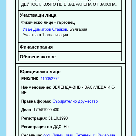
ДЕЙНОСТ, КОЯТО НЕ Е ЗАБРАНЕНА ОТ ЗАКОНА.
Физическо лице - търговец
Иван
Димитров
Стайков
, България
Участва в 1 организация.
ЕИК/ПИК
:
110052772
Наименование
:
ЗЕЛЕНДА-ВНВ - ВАСИЛЕВА И С-
ИЕ
Правна форма
:
Събирателно дружество
Дело
: 1794/1990 430
Регистрация
: 31.10.1990
Регистрация по ДДС
: Нe
Седалище:
обл.
Ловеч
,
общ. Тетевен
,
с.
Рибарица
,