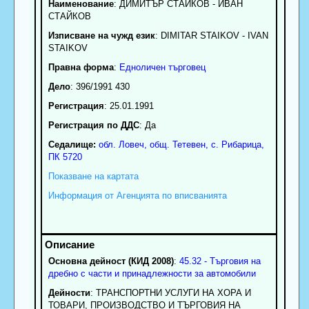
Наименование
:
ДИМИТЪР СТАЙКОВ - ИВАН
СТАЙКОВ
Изписване на чужд език
: DIMITAR STAIKOV - IVAN
STAIKOV
Правна форма
:
Едноличен търговец
Дело
: 396/1991 430
Регистрация
: 25.01.1991
Регистрация по ДДС
: Да
Седалище:
обл.
Ловеч
,
общ. Тетевен
,
с.
Рибарица
,
ПК
5720
Показване на картата
Информация от Агенцията по вписванията
Основна дейност (КИД 2008)
:
45.32 - Търговия на
дребно с части и принадлежности за автомобили
Дейности
: ТРАНСПОРТНИ УСЛУГИ НА ХОРА И
ТОВАРИ, ПРОИЗВОДСТВО И ТЪРГОВИЯ НА