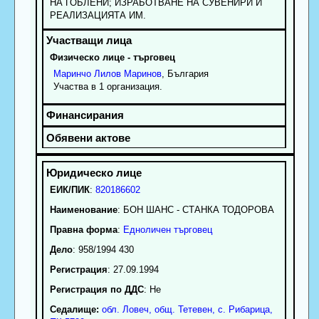
НА ГОБЛЕНИ; ИЗРАБОТВАНЕ НА СУВЕНИРИ И
РЕАЛИЗАЦИЯТА ИМ.
Физическо лице - търговец
Маринчо
Лилов
Маринов
, България
Участва в 1 организация.
ЕИК/ПИК
:
820186602
Наименование
:
БОН ШАНС - СТАНКА ТОДОРОВА
Правна форма
:
Едноличен търговец
Дело
: 958/1994 430
Регистрация
: 27.09.1994
Регистрация по ДДС
: Нe
Седалище:
обл.
Ловеч
,
общ. Тетевен
,
с.
Рибарица
,