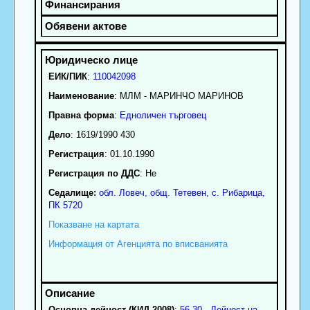
ЕИК/ПИК
:
110042098
Наименование
:
МЛМ - МАРИНЧО МАРИНОВ
Правна форма
:
Едноличен търговец
Дело
: 1619/1990 430
Регистрация
: 01.10.1990
Регистрация по ДДС
: Нe
Седалище:
обл.
Ловеч
,
общ. Тетевен
,
с.
Рибарица
,
ПК
5720
Показване на картата
Информация от Агенцията по вписванията
Основна дейност (КИД 2008)
:
56.30 - Дейност на