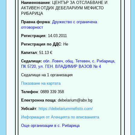
Наименование
:
ЦЕНТЪР ЗА ОТСЛАБВАНЕ И
АКТИВЕН ОТДИХ ДЕБЕЛАРИУМ МЕФИСТО
РИБАРИЦА
Правна форма
:
Дружество с ограничена
отговорност
Регистрация
: 14.03.2011
Регистрация по ДДС
: Нe
Капитал
: 51.13 €
Седалище:
обл.
Ловеч
,
общ. Тетевен
,
с.
Рибарица
,
ПК
5720
,
ул. ГЕН. ВЛАДИМИР ВАЗОВ № 4
Седалище на 1 организация
Показване на картата
Телефон
:
0889 339 358
Електронна поща
:
debelarium
@abv.bg
Уебсайт
:
https://debelariummefisto.com/
Информация от Агенцията по вписванията
Още организации в с. Рибарица