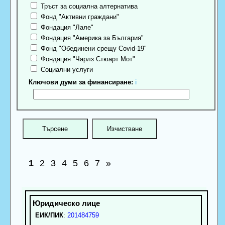
Тръст за социална алтернатива
Фонд "Активни граждани"
Фондация "Лале"
Фондация "Америка за България"
Фонд "Обединени срещу Covid-19"
Фондация "Чарлз Стюарт Мот"
Социални услуги
Ключови думи за финансиране:
ℹ
1
2
3
4
5
6
7
»
ЕИК/ПИК
:
201484759