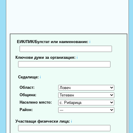
ЕИК/ПИК/Булстат или наименование:
ℹ
Ключови думи за организация:
ℹ
Седалище:
ℹ
Област:
Община:
Населено място:
Район:
Участващи физически лица:
ℹ