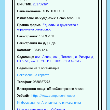
ЕИК/ПИК
:
201709394
Наименование
:
КОМПЮТЕОН
Изписване на чужд език
: Computeon LTD
Правна форма
:
Еднолично дружество с
ограничена отговорност
Регистрация
: 16.09.2011
Регистрация по ДДС
: Да
Капитал
: 19838.12 €
Седалище:
обл.
Ловеч
,
общ. Тетевен
,
с.
Рибарица
,
ПК
5720
,
ул. ГЕОРГИ БЕНКОВСКИ № 345
Седалище на 1 организация
Показване на картата
Телефон
:
0888367278
Електронна поща
:
office
@computeon.house
Уебсайт
:
https://www.computeon.house/
Информация от Агенцията по вписванията
Още организации в с. Рибарица