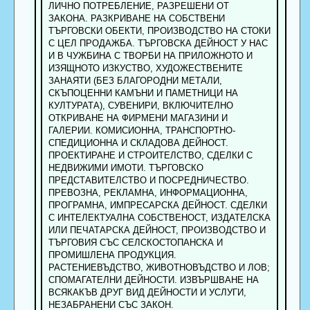
ЛИЧНО ПОТРЕБЛЕНИЕ, РАЗРЕШЕНИ ОТ
ЗАКОНА. РАЗКРИВАНЕ НА СОБСТВЕНИ
ТЪРГОВСКИ ОБЕКТИ, ПРОИЗВОДСТВО НА СТОКИ
С ЦЕЛ ПРОДАЖБА. ТЪРГОВСКА ДЕЙНОСТ У НАС
И В ЧУЖБИНА С ТВОРБИ НА ПРИЛОЖНОТО И
ИЗЯЩНОТО ИЗКУСТВО, ХУДОЖЕСТВЕНИТЕ
ЗАНАЯТИ (БЕЗ БЛАГОРОДНИ МЕТАЛИ,
СКЪПОЦЕННИ КАМЪНИ И ПАМЕТНИЦИ НА
КУЛТУРАТА), СУВЕНИРИ, ВКЛЮЧИТЕЛНО
ОТКРИВАНЕ НА ФИРМЕНИ МАГАЗИНИ И
ГАЛЕРИИ. КОМИСИОННА, ТРАНСПОРТНО-
СПЕДИЦИОННА И СКЛАДОВА ДЕЙНОСТ.
ПРОЕКТИРАНЕ И СТРОИТЕЛСТВО, СДЕЛКИ С
НЕДВИЖИМИ ИМОТИ. ТЪРГОВСКО
ПРЕДСТАВИТЕЛСТВО И ПОСРЕДНИЧЕСТВО.
ПРЕВОЗНА, РЕКЛАМНА, ИНФОРМАЦИОННА,
ПРОГРАМНА, ИМПРЕСАРСКА ДЕЙНОСТ. СДЕЛКИ
С ИНТЕЛЕКТУАЛНА СОБСТВЕНОСТ, ИЗДАТЕЛСКА
ИЛИ ПЕЧАТАРСКА ДЕЙНОСТ, ПРОИЗВОДСТВО И
ТЪРГОВИЯ СЪС СЕЛСКОСТОПАНСКА И
ПРОМИШЛЕНА ПРОДУКЦИЯ.
РАСТЕНИЕВЪДСТВО, ЖИВОТНОВЪДСТВО И ЛОВ;
СПОМАГАТЕЛНИ ДЕЙНОСТИ. ИЗВЪРШВАНЕ НА
ВСЯКАКЪВ ДРУГ ВИД ДЕЙНОСТИ И УСЛУГИ,
НЕЗАБРАНЕНИ СЪС ЗАКОН.