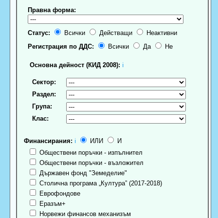
Правна форма:
Статус:
Всички
Действащи
Неактивни
Регистрация по ДДС:
Всички
Да
Не
Основна дейност (КИД 2008):
ℹ
Сектор:
Раздел:
Група:
Клас:
Финансирания:
ℹ
ИЛИ
И
Обществени поръчки - изпълнител
Обществени поръчки - възложител
Държавен фонд "Земеделие"
Столична програма „Култура” (2017-2018)
Еврофондове
Еразъм+
Норвежи финансов механизъм