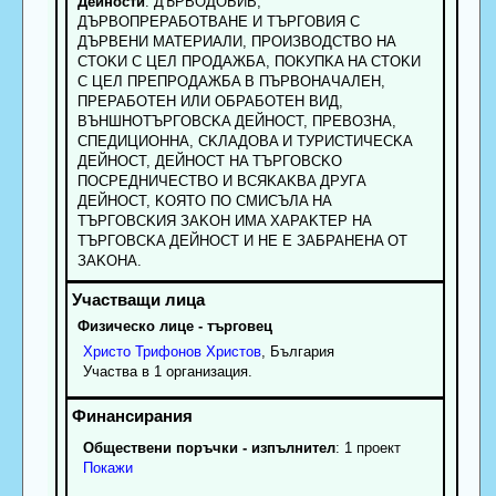
Дейности
: ДЪPBOДOБИB,
ДЪPBOПPEPAБOTBAHE И TЪPГOBИЯ C
ДЪPBEHИ MATEPИAЛИ, ПPOИЗBOДCTBO HA
CTOKИ C ЦEЛ ПPOДAЖБA, ПOKУПKA HA CTOKИ
C ЦEЛ ПPEПPOДAЖБA B ПЪPBOHAЧAЛEH,
ПPEPAБOTEH ИЛИ OБPAБOTEH BИД,
BЪHШHOTЪPГOBCKA ДEЙHOCT, ПPEBOЗHA,
CПEДИЦИOHHA, CKЛAДOBA И TУPИCTИЧECKA
ДEЙHOCT, ДEЙHOCT HA TЪPГOBCKO
ПOCPEДHИЧECTBO И BCЯKAKBA ДPУГA
ДEЙHOCT, KOЯTO ПO CMИCЪЛA HA
TЪPГOBCKИЯ ЗAKOH ИMA XAPAKTEP HA
TЪPГOBCKA ДEЙHOCT И HE E ЗAБPAHEHA OT
ЗAKOHA.
Физическо лице - търговец
Христо
Трифонов
Христов
, България
Участва в 1 организация.
Обществени поръчки - изпълнител
: 1 проект
Покажи