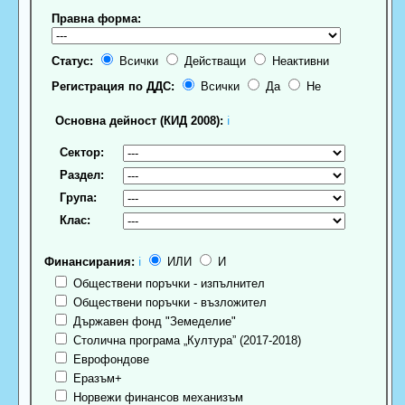
Правна форма:
Статус:
Всички
Действащи
Неактивни
Регистрация по ДДС:
Всички
Да
Не
Основна дейност (КИД 2008):
ℹ
Сектор:
Раздел:
Група:
Клас:
Финансирания:
ℹ
ИЛИ
И
Обществени поръчки - изпълнител
Обществени поръчки - възложител
Държавен фонд "Земеделие"
Столична програма „Култура” (2017-2018)
Еврофондове
Еразъм+
Норвежи финансов механизъм