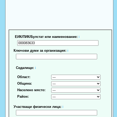
ЕИК/ПИК/Булстат или наименование:
ℹ
Ключови думи за организация:
ℹ
Седалище:
ℹ
Област:
Община:
Населено място:
Район:
Участващи физически лица:
ℹ