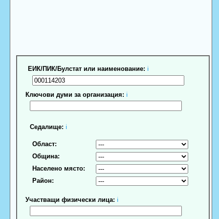
ЕИК/ПИК/Булстат или наименование:
ℹ
Ключови думи за организация:
ℹ
Седалище:
ℹ
Област:
Община:
Населено място:
Район:
Участващи физически лица:
ℹ