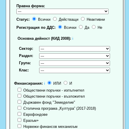
Правна форма:
Статус:
Всички
Действащи
Неактивни
Регистрация по ДДС:
Всички
Да
Не
Основна дейност (КИД 2008):
ℹ
Сектор:
Раздел:
Група:
Клас:
Финансирания:
ℹ
ИЛИ
И
Обществени поръчки - изпълнител
Обществени поръчки - възложител
Държавен фонд "Земеделие"
Столична програма „Култура” (2017-2018)
Еврофондове
Еразъм+
Норвежи финансов механизъм