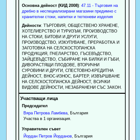
Основна дейност (КИД 2008)
:
47.11 - Търговия на
дребно в неспециализирани магазини предимно с
хранителни стоки, напитки и тютюневи изделия
Дейности
: ТЪРГОВИЯ, ОБЩЕСТВЕНО ХРАНЕНЕ,
ХОТЕЛИЕРСТВО И ТУРИЗЪМ, ПРОИЗВОДСТВО
НА СТОКИ, БИТОВИ И ДРУГИ УСЛУГИ,
ПРОИЗВОДСТВО, ИЗКУПУВАНЕ, ПРЕРАБОТКА И
ЗАГОТОВКА НА СЕЛСКОСТОПАНСКА
ПРОДУКЦИЯ, ПЧЕЛАРСТВО, ГЪСЕВЪДСТВО,
ЗАЙЦЕВЪДСТВО, СЪБИРАНЕ НА БИЛКИ И ГЪБИ,
ДИВОРАСТЯЩИ ПЛОДОВЕ, ВТОРИЧНИ
СУРОВИНИ И ДРУГИ, СПЕСТОВНО-КРЕДИТНА
ДЕЙНОСТ, ВНОС-ИЗНОС, БАРТЕР, ИЗВЪРШВАНЕ
НА СЕЛСКОСТОПАНСКА ДЕЙНОСТ, ВСИЧКИ
ВИДОВЕ ДЕЙНОСТИ, НЕЗАБРАНЕНИ СЪС ЗАКОН.
Председател
Вяра
Петрова
Ламбева
, България
Участва в 1 организация.
Управителен съвет
Йордан
Петров
Йорданов
, България