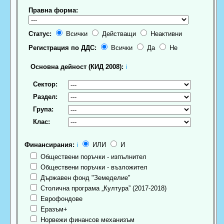
Правна форма:
Статус:
Всички
Действащи
Неактивни
Регистрация по ДДС:
Всички
Да
Не
Основна дейност (КИД 2008):
ℹ
Сектор:
Раздел:
Група:
Клас:
Финансирания:
ℹ
ИЛИ
И
Обществени поръчки - изпълнител
Обществени поръчки - възложител
Държавен фонд "Земеделие"
Столична програма „Култура” (2017-2018)
Еврофондове
Еразъм+
Норвежи финансов механизъм