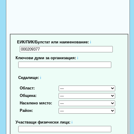
ЕИК/ПИК/Булстат или наименование:
ℹ
Ключови думи за организация:
ℹ
Седалище:
ℹ
Област:
Община:
Населено място:
Район:
Участващи физически лица:
ℹ