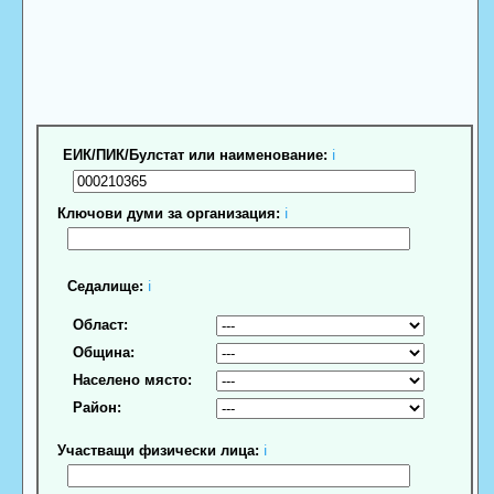
ЕИК/ПИК/Булстат или наименование:
ℹ
Ключови думи за организация:
ℹ
Седалище:
ℹ
Област:
Община:
Населено място:
Район:
Участващи физически лица:
ℹ