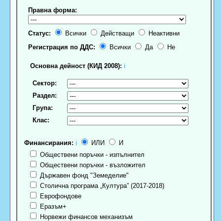
Правна форма:
Статус:
Всички
Действащи
Неактивни
Регистрация по ДДС:
Всички
Да
Не
Основна дейност (КИД 2008):
ℹ
Сектор:
Раздел:
Група:
Клас:
Финансирания:
ℹ
ИЛИ
И
Обществени поръчки - изпълнител
Обществени поръчки - възложител
Държавен фонд "Земеделие"
Столична програма „Култура” (2017-2018)
Еврофондове
Еразъм+
Норвежи финансов механизъм