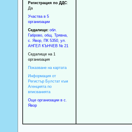
Регистрация по ДДС
:
Да
Участва в 5
организации
Седалище:
обл.
Габрово
,
общ. Трявна
,
с.
Явор
, ПК
5350
,
ул.
АНГЕЛ КЪНЧЕВ № 21
Седалище на 1
организация
Показване на картата
Информация от
Регистър Булстат към
Агенцията по
вписванията
Още организации в с.
Явор