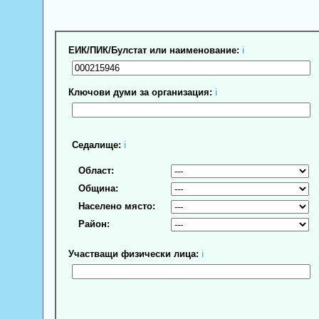
ЕИК/ПИК/Булстат или наименование:
ℹ
Ключови думи за организация:
ℹ
Седалище:
ℹ
Област:
Община:
Населено място:
Район:
Участващи физически лица:
ℹ