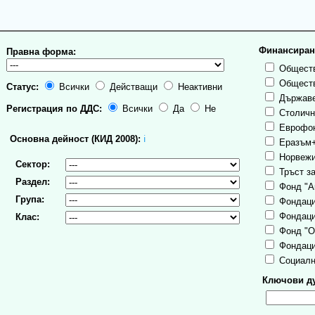
Финансиран
Правна форма:
Обществ
Обществ
Статус:
Всички
Действащи
Неактивни
Държаве
Регистрация по ДДС:
Всички
Да
Не
Столична
Еврофо
Основна дейност (КИД 2008):
ℹ
Еразъм
Норвежи
Сектор:
Тръст за
Раздел:
Фонд "А
Група:
Фондаци
Фондаци
Клас:
Фонд "О
Фондаци
Социалн
Ключови ду