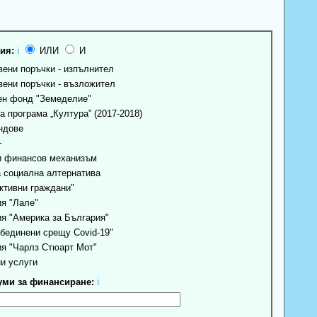
ия:
ℹ
ИЛИ
И
ени поръчки - изпълнител
ени поръчки - възложител
н фонд "Земеделие"
 програма „Култура” (2017-2018)
ндове
+
 финансов механизъм
 социална алтернатива
ктивни граждани"
я "Лале"
я "Америка за България"
бединени срещу Covid-19"
я "Чарлз Стюарт Мот"
и услуги
ми за финансиране:
ℹ