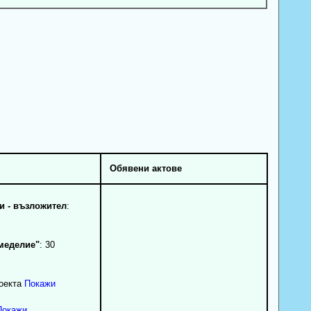
Обявени актове
 - възложител
:
меделие"
: 30
роекта
Покажи
Покажи