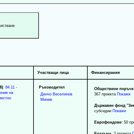
Участващи лица
Финансирания
8)
:
84.11 -
Ръководител
Обществени поръчки
ение на
Денчо
Веселинов
367 проекта
Покажи
местно
Минев
Държавен фонд "Зе
субсидии
Покажи
Еврофондове
: 50 п
Еразъм+
: 2 проекта