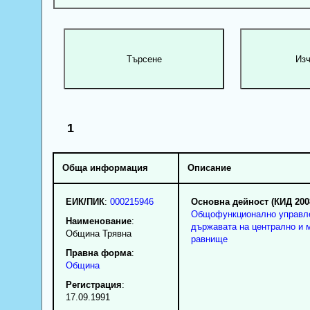
1
Обща информация
Описание
ЕИК/ПИК
:
000215946
Основна дейност (КИД 200
Общофункционално управл
Наименование
:
държавата на централно и 
Община Трявна
равнище
Правна форма
:
Община
Регистрация
:
17.09.1991