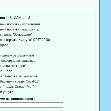
ия:
ℹ
ИЛИ
И
ени поръчки - изпълнител
ени поръчки - възложител
н фонд "Земеделие"
 програма „Култура” (2017-2018)
ндове
+
 финансов механизъм
 социална алтернатива
ктивни граждани"
я "Лале"
я "Америка за България"
бединени срещу Covid-19"
я "Чарлз Стюарт Мот"
и услуги
ми за финансиране:
ℹ