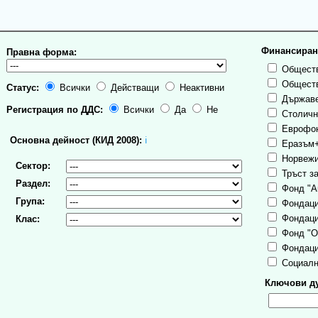
Финансиран
Правна форма:
Обществ
Обществ
Статус:
Всички
Действащи
Неактивни
Държаве
Регистрация по ДДС:
Всички
Да
Не
Столична
Еврофо
Основна дейност (КИД 2008):
ℹ
Еразъм
Норвежи
Сектор:
Тръст за
Раздел:
Фонд "А
Група:
Фондаци
Фондаци
Клас:
Фонд "О
Фондаци
Социалн
Ключови ду