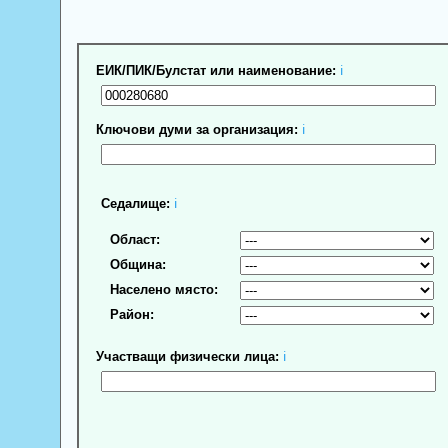
ЕИК/ПИК/Булстат или наименование:
ℹ
Ключови думи за организация:
ℹ
Седалище:
ℹ
Област:
Община:
Населено място:
Район:
Участващи физически лица:
ℹ