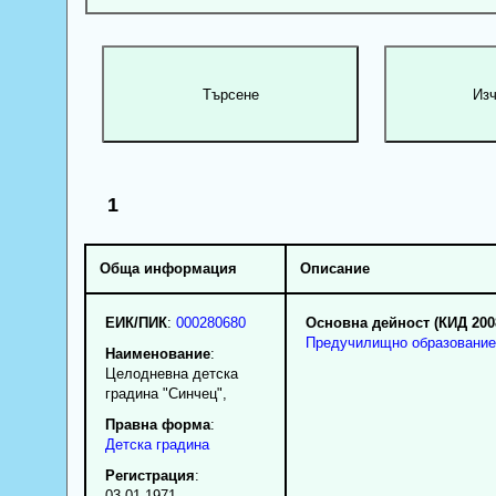
1
Обща информация
Описание
ЕИК/ПИК
:
000280680
Основна дейност (КИД 200
Предучилищно образование
Наименование
:
Целодневна детска
градина "Синчец",
Правна форма
:
Детска градина
Регистрация
:
03.01.1971