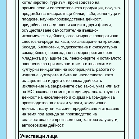
хотелиерство, туризъм, производство на
промишлена и селскостопанска продукция, покупко-
продажба на диворастящи билки, гъби, зеленчуци и
плодове, научно-производствена дейност,
придобиване на дялове и акции в други фирми,
осъществяване самостоятелна външно-
икономическа дейност, организиране кооперативна
спестовно-кредитна каса, организиране на кръжоци,
беседи, библиотеки, художествена и физкултурна
самодейност, провеждане на мероприятия сред
младежта и учащите се, пенсионерите и останалото
население за привличането им в стопанските и
културни инициативи на кооперацията, работа по
издигане културата и бита на населението, като
осъществява и друга стопанска дейност с
изключение на забранените със закон, указ или акт
на МС, оказване помощ в индивидуалната трудова
дейност на населението и фирми на граждани за
производство на стоки и услуги, комисионна
дейност, валутен магазин, придобиване и отдаване
на земя под аренда за производство на
селскостопански произведения, кантора за услуги,
автосервизна дейност.