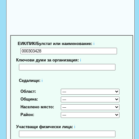
ЕИК/ПИК/Булстат или наименование:
ℹ
Ключови думи за организация:
ℹ
Седалище:
ℹ
Област:
Община:
Населено място:
Район:
Участващи физически лица:
ℹ