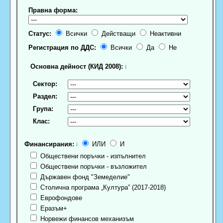
Правна форма:
Статус:
Всички
Действащи
Неактивни
Регистрация по ДДС:
Всички
Да
Не
Основна дейност (КИД 2008):
ℹ
Сектор:
Раздел:
Група:
Клас:
Финансирания:
ℹ
ИЛИ
И
Обществени поръчки - изпълнител
Обществени поръчки - възложител
Държавен фонд "Земеделие"
Столична програма „Култура” (2017-2018)
Еврофондове
Еразъм+
Норвежи финансов механизъм