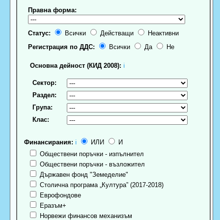
Правна форма:
Статус:
Всички
Действащи
Неактивни
Регистрация по ДДС:
Всички
Да
Не
Основна дейност (КИД 2008):
ℹ
Сектор:
Раздел:
Група:
Клас:
Финансирания:
ℹ
ИЛИ
И
Обществени поръчки - изпълнител
Обществени поръчки - възложител
Държавен фонд "Земеделие"
Столична програма „Култура” (2017-2018)
Еврофондове
Еразъм+
Норвежи финансов механизъм