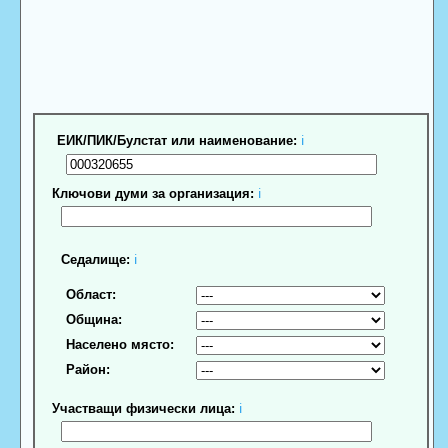
ЕИК/ПИК/Булстат или наименование:
ℹ
Ключови думи за организация:
ℹ
Седалище:
ℹ
Област:
Община:
Населено място:
Район:
Участващи физически лица:
ℹ