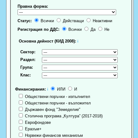
Правна форма:
Статус:
Всички
Действащи
Неактивни
Регистрация по ДДС:
Всички
Да
Не
Основна дейност (КИД 2008):
ℹ
Сектор:
Раздел:
Група:
Клас:
Финансирания:
ℹ
ИЛИ
И
Обществени поръчки - изпълнител
Обществени поръчки - възложител
Държавен фонд "Земеделие"
Столична програма „Култура” (2017-2018)
Еврофондове
Еразъм+
Норвежи финансов механизъм