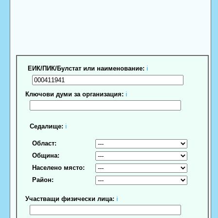
ЕИК/ПИК/Булстат или наименование:
ℹ
Ключови думи за организация:
ℹ
Седалище:
ℹ
Област:
Община:
Населено място:
Район:
Участващи физически лица:
ℹ