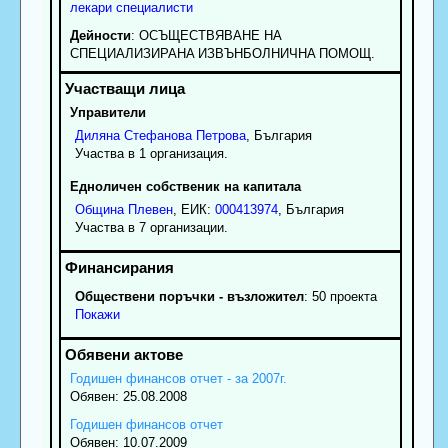
лекари специалисти
Дейности
: OCЪЩECTBЯBAHE HA
CПEЦИAЛИЗИPAHA ИЗBЪHБOЛHИЧHA ПOMOЩ.
Управители
Диляна
Стефанова
Петрова
, България
Участва в 1 организация.
Едноличен собственик на капитала
Община Плевен
, ЕИК:
000413974
, България
Участва в 7 организации.
Обществени поръчки - възложител
: 50 проекта
Покажи
Годишен финансов отчет - за 2007г.
Обявен: 25.08.2008
Годишен финансов отчет
Обявен: 10.07.2009