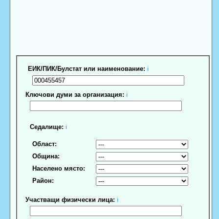
ЕИК/ПИК/Булстат или наименование:
ℹ
Ключови думи за организация:
ℹ
Седалище:
ℹ
Област:
Община:
Населено място:
Район:
Участващи физически лица:
ℹ