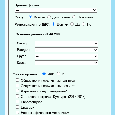
Правна форма:
Статус:
Всички
Действащи
Неактивни
Регистрация по ДДС:
Всички
Да
Не
Основна дейност (КИД 2008):
ℹ
Сектор:
Раздел:
Група:
Клас:
Финансирания:
ℹ
ИЛИ
И
Обществени поръчки - изпълнител
Обществени поръчки - възложител
Държавен фонд "Земеделие"
Столична програма „Култура” (2017-2018)
Еврофондове
Еразъм+
Норвежи финансов механизъм