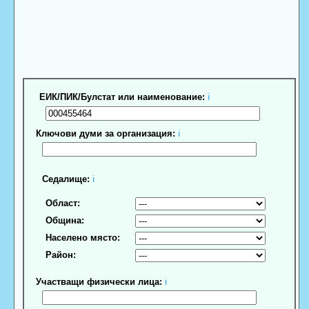
ЕИК/ПИК/Булстат или наименование:
ℹ
Ключови думи за организация:
ℹ
Седалище:
ℹ
Област:
Община:
Населено място:
Район:
Участващи физически лица:
ℹ