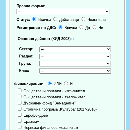
Правна форма:
Статус:
Всички
Действащи
Неактивни
Регистрация по ДДС:
Всички
Да
Не
Основна дейност (КИД 2008):
ℹ
Сектор:
Раздел:
Група:
Клас:
Финансирания:
ℹ
ИЛИ
И
Обществени поръчки - изпълнител
Обществени поръчки - възложител
Държавен фонд "Земеделие"
Столична програма „Култура” (2017-2018)
Еврофондове
Еразъм+
Норвежи финансов механизъм