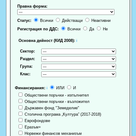
Правна форма:
Статус:
Всички
Действащи
Неактивни
Регистрация по ДДС:
Всички
Да
Не
Основна дейност (КИД 2008):
ℹ
Сектор:
Раздел:
Група:
Клас:
Финансирания:
ℹ
ИЛИ
И
Обществени поръчки - изпълнител
Обществени поръчки - възложител
Държавен фонд "Земеделие"
Столична програма „Култура” (2017-2018)
Еврофондове
Еразъм+
Норвежи финансов механизъм