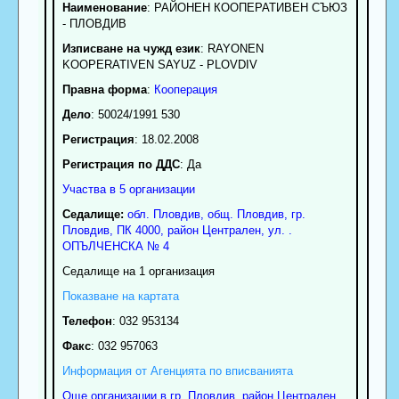
Наименование
:
РАЙОНЕН КООПЕРАТИВЕН СЪЮЗ
- ПЛОВДИВ
Изписване на чужд език
: RAYONEN
KOOPERATIVEN SAYUZ - PLOVDIV
Правна форма
:
Кооперация
Дело
: 50024/1991 530
Регистрация
: 18.02.2008
Регистрация по ДДС
: Да
Участва в 5 организации
Седалище:
обл.
Пловдив
,
общ. Пловдив
,
гр.
Пловдив
, ПК
4000
,
район Централен
,
ул. .
ОПЪЛЧЕНСКА № 4
Седалище на 1 организация
Показване на картата
Телефон
:
032 953134
Факс
:
032 957063
Информация от Агенцията по вписванията
Още организации в гр. Пловдив, район Централен