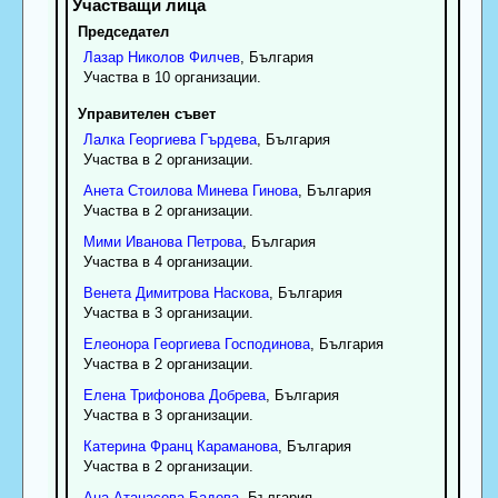
Председател
Лазар
Николов
Филчев
, България
Участва в 10 организации.
Управителен съвет
Лалка
Георгиева
Гърдева
, България
Участва в 2 организации.
Анета
Стоилова
Минева Гинова
, България
Участва в 2 организации.
Мими
Иванова
Петрова
, България
Участва в 4 организации.
Венета
Димитрова
Наскова
, България
Участва в 3 организации.
Елеонора
Георгиева
Господинова
, България
Участва в 2 организации.
Елена
Трифонова
Добрева
, България
Участва в 3 организации.
Катерина
Франц
Караманова
, България
Участва в 2 организации.
Ана
Атанасова
Бадова
, България