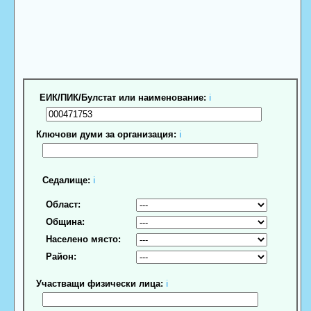
ЕИК/ПИК/Булстат или наименование:
ℹ
Ключови думи за организация:
ℹ
Седалище:
ℹ
Област:
Община:
Населено място:
Район:
Участващи физически лица:
ℹ