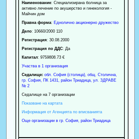
Наименование
:
Специализирана болница за
активно лечение по акушерство и гинекология -
Майчин дом
Правна форма
:
Еднолично акционерно дружество
Дело
: 10660/2000 110
Регистрация
: 30.08.2000
Регистрация по ДДС
: Да
Капитал
: 9759808.73 €
Участва в 1 организация
Седалище:
обл.
София (столица)
,
общ. Столична
,
гр.
София
, ПК
1431
,
район Триадица
,
ул. ЗДРАВЕ
№ 2
Седалище на 7 организации
Показване на картата
Информация от Агенцията по вписванията
Още организации в гр. София, район Триадица