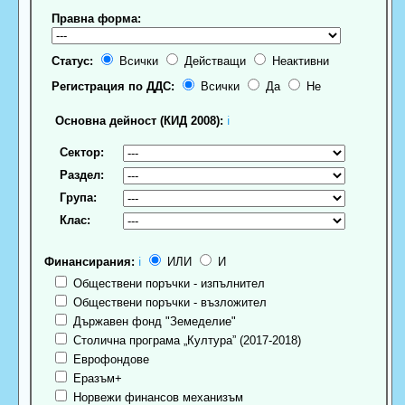
Правна форма:
Статус:
Всички
Действащи
Неактивни
Регистрация по ДДС:
Всички
Да
Не
Основна дейност (КИД 2008):
ℹ
Сектор:
Раздел:
Група:
Клас:
Финансирания:
ℹ
ИЛИ
И
Обществени поръчки - изпълнител
Обществени поръчки - възложител
Държавен фонд "Земеделие"
Столична програма „Култура” (2017-2018)
Еврофондове
Еразъм+
Норвежи финансов механизъм