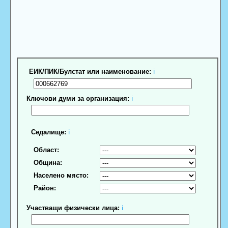
ЕИК/ПИК/Булстат или наименование:
ℹ
Ключови думи за организация:
ℹ
Седалище:
ℹ
Област:
Община:
Населено място:
Район:
Участващи физически лица:
ℹ