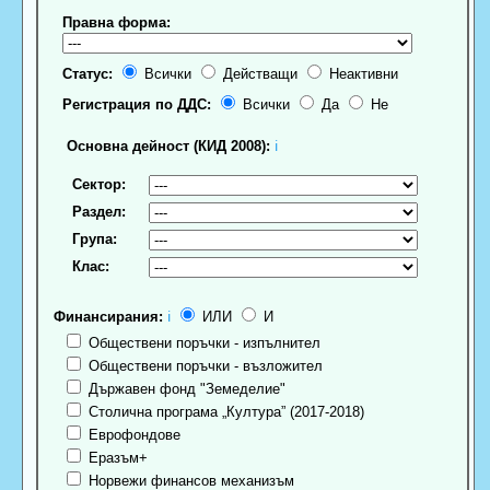
Правна форма:
Статус:
Всички
Действащи
Неактивни
Регистрация по ДДС:
Всички
Да
Не
Основна дейност (КИД 2008):
ℹ
Сектор:
Раздел:
Група:
Клас:
Финансирания:
ℹ
ИЛИ
И
Обществени поръчки - изпълнител
Обществени поръчки - възложител
Държавен фонд "Земеделие"
Столична програма „Култура” (2017-2018)
Еврофондове
Еразъм+
Норвежи финансов механизъм