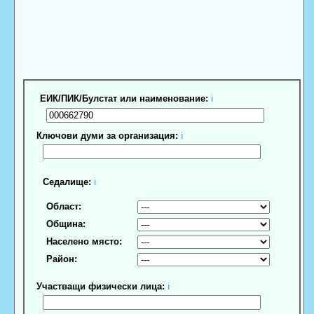
ЕИК/ПИК/Булстат или наименование:
ℹ
Ключови думи за организация:
ℹ
Седалище:
ℹ
Област:
Община:
Населено място:
Район:
Участващи физически лица:
ℹ