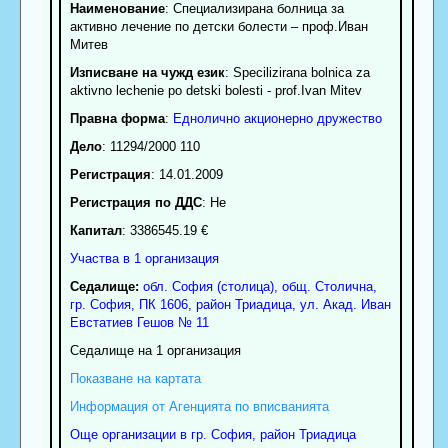
Наименование
:
Специализирана болница за
активно лечение по детски болести – проф.Иван
Митев
Изписване на чужд език
: Specilizirana bolnica za
aktivno lechenie po detski bolesti - prof.Ivan Mitev
Правна форма
:
Еднолично акционерно дружество
Дело
: 11294/2000 110
Регистрация
: 14.01.2009
Регистрация по ДДС
: Нe
Капитал
: 3386545.19 €
Участва в 1 организация
Седалище:
обл.
София (столица)
,
общ. Столична
,
гр.
София
, ПК
1606
,
район Триадица
,
ул. Акад. Иван
Евстатиев Гешов № 11
Седалище на 1 организация
Показване на картата
Информация от Агенцията по вписванията
Още организации в гр. София, район Триадица