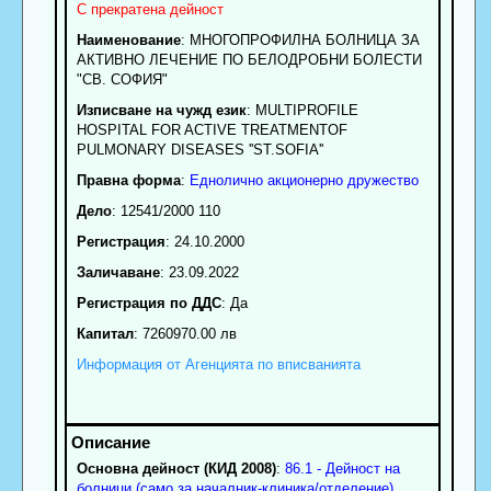
С прекратена дейност
Наименование
:
МНОГОПРОФИЛНА БОЛНИЦА ЗА
АКТИВНО ЛЕЧЕНИЕ ПО БЕЛОДРОБНИ БОЛЕСТИ
"СВ. СОФИЯ"
Изписване на чужд език
: MULTIPROFILE
HOSPITAL FOR ACTIVE TREATMENTOF
PULMONARY DISEASES ''ST.SOFIA''
Правна форма
:
Еднолично акционерно дружество
Дело
: 12541/2000 110
Регистрация
: 24.10.2000
Заличаване
: 23.09.2022
Регистрация по ДДС
: Да
Капитал
: 7260970.00 лв
Информация от Агенцията по вписванията
Основна дейност (КИД 2008)
:
86.1 - Дейност на
болници (само за началник-клиника/отделение)