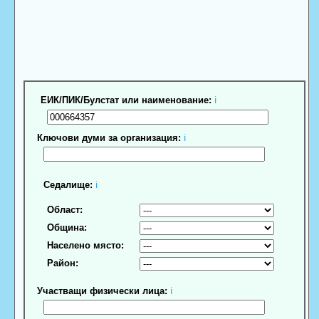
ЕИК/ПИК/Булстат или наименование:
ℹ
Ключови думи за организация:
ℹ
Седалище:
ℹ
Област:
Община:
Населено място:
Район:
Участващи физически лица:
ℹ