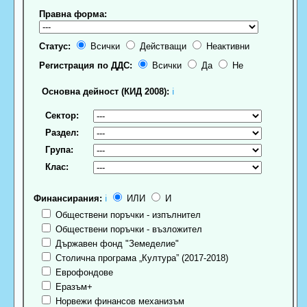
Правна форма:
Статус:
Всички
Действащи
Неактивни
Регистрация по ДДС:
Всички
Да
Не
Основна дейност (КИД 2008):
ℹ
Сектор:
Раздел:
Група:
Клас:
Финансирания:
ℹ
ИЛИ
И
Обществени поръчки - изпълнител
Обществени поръчки - възложител
Държавен фонд "Земеделие"
Столична програма „Култура” (2017-2018)
Еврофондове
Еразъм+
Норвежи финансов механизъм