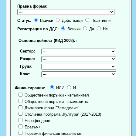
Правна форма:
Статус:
Всички
Действащи
Неактивни
Регистрация по ДДС:
Всички
Да
Не
Основна дейност (КИД 2008):
ℹ
Сектор:
Раздел:
Група:
Клас:
Финансирания:
ℹ
ИЛИ
И
Обществени поръчки - изпълнител
Обществени поръчки - възложител
Държавен фонд "Земеделие"
Столична програма „Култура” (2017-2018)
Еврофондове
Еразъм+
Норвежи финансов механизъм