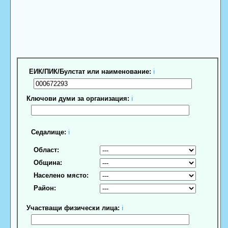
ЕИК/ПИК/Булстат или наименование:
ℹ
Ключови думи за организация:
ℹ
Седалище:
ℹ
Област:
Община:
Населено място:
Район:
Участващи физически лица:
ℹ