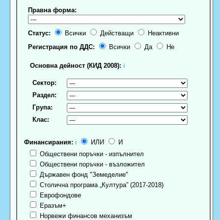
Правна форма:
Статус:
Всички
Действащи
Неактивни
Регистрация по ДДС:
Всички
Да
Не
Основна дейност (КИД 2008):
ℹ
Сектор:
Раздел:
Група:
Клас:
Финансирания:
ℹ
ИЛИ
И
Обществени поръчки - изпълнител
Обществени поръчки - възложител
Държавен фонд "Земеделие"
Столична програма „Култура” (2017-2018)
Еврофондове
Еразъм+
Норвежи финансов механизъм