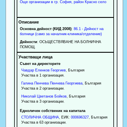
Още организации в гр. София, район Красно село
Основна дейност (КИД 2008)
:
86.1 - Дейност на
болници (само за началник-клиника/отделение)
Дейности
: OCЬЩECTBЯBAHE HA БOЛHИЧHA
ПOMOЩ.
Съвет на директорите
Чавдар
Еленков
Георгиев
, България
Участва в 1 организация.
Галина
Пенчева
Пенчева Георгиева
, България
Участва в 2 организации.
Николай
Цветанов
Бойков
, България
Участва в 3 организации.
Едноличен собственик на капитала
СТОЛИЧНА ОБЩИНА
, ЕИК:
000696327
, България
Участва в 63 организации.