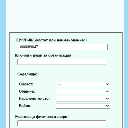
ЕИК/ПИК/Булстат или наименование:
ℹ
Ключови думи за организация:
ℹ
Седалище:
ℹ
Област:
Община:
Населено място:
Район:
Участващи физически лица:
ℹ