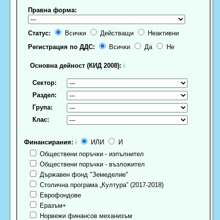
Правна форма:
Статус:
Всички
Действащи
Неактивни
Регистрация по ДДС:
Всички
Да
Не
Основна дейност (КИД 2008):
ℹ
Сектор:
Раздел:
Група:
Клас:
Финансирания:
ℹ
ИЛИ
И
Обществени поръчки - изпълнител
Обществени поръчки - възложител
Държавен фонд "Земеделие"
Столична програма „Култура” (2017-2018)
Еврофондове
Еразъм+
Норвежи финансов механизъм