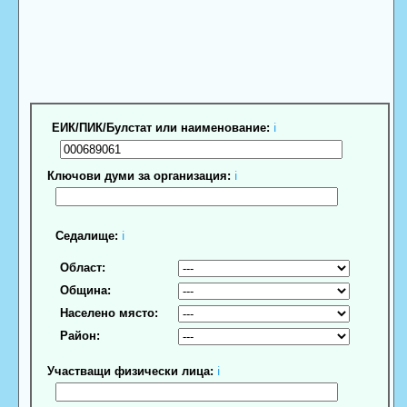
ЕИК/ПИК/Булстат или наименование:
ℹ
Ключови думи за организация:
ℹ
Седалище:
ℹ
Област:
Община:
Населено място:
Район:
Участващи физически лица:
ℹ