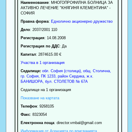
Наименование
:
МНОГОПРОФИЛНА БОЛНИЦА ЗА
АКТИВНО ЛЕЧЕНИЕ "КНЯГИНЯ КЛЕМЕНТИНА" -
СОФИЯ
Правна форма
:
Еднолично акционерно дружество
Дело
: 2037/2001 110
Регистрация
: 14.08.2008
Регистрация по ДДС
: Да
Капитал
: 2874615.00 €
Участва в 1 организация
Седалище:
обл.
София (столица)
,
общ. Столична
,
гр.
София
, ПК
1233
,
район Сердика
,
ж.к.
БАНИШОРА, бул. СТОЛЕТОВ № 67А
Седалище на 1 организация
Показване на картата
Телефон
:
9268105
Факс
:
8323054
Електронна поща
:
director.vmbal
@gmail.com
Информация от Агенцията по вписванията