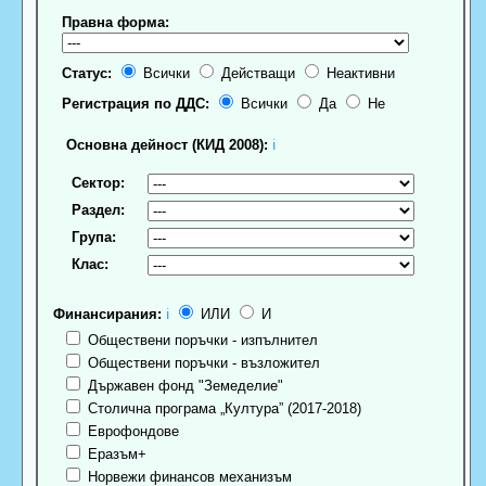
Правна форма:
Статус:
Всички
Действащи
Неактивни
Регистрация по ДДС:
Всички
Да
Не
Основна дейност (КИД 2008):
ℹ
Сектор:
Раздел:
Група:
Клас:
Финансирания:
ℹ
ИЛИ
И
Обществени поръчки - изпълнител
Обществени поръчки - възложител
Държавен фонд "Земеделие"
Столична програма „Култура” (2017-2018)
Еврофондове
Еразъм+
Норвежи финансов механизъм